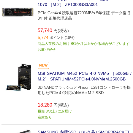
1070 ［M.2］ ZP1000GS3A001
PCIe Gen4x4 読取速度7200MB/s 5年保証 データ復旧
3年付 正規代理店品
57,740
円(税込)
5,774
ポイント (10%)
商品入荷後のお届け ※1か月以上かかる場合がございます
お取り寄せ
NEW
MSI SPATIUM M452 PCIe 4.0 NVMe ［500GB /
M.2］ SPATIUMM452PCIe4.0NVMeM.2500GB
3D NANDフラッシュとPhison E29Tコントローラを採
用したPCIe 4.0対応のNVMe M.2 SSD
18,280
円(税込)
最短 8/8(土) にお届け
在庫あり
SAMSUNG 内蔵SSD｢バルク品｣ SMOPBRACKET