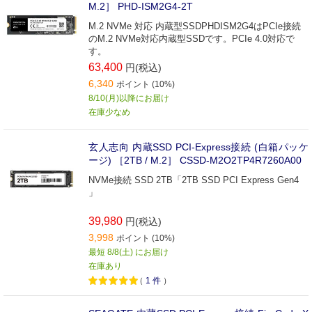
M.2］ PHD-ISM2G4-2T
M.2 NVMe 対応 内蔵型SSDPHDISM2G4はPCIe接続
のM.2 NVMe対応内蔵型SSDです。PCIe 4.0対応で
す。
63,400
円(税込)
6,340
ポイント (10%)
8/10(月)以降にお届け
在庫少なめ
玄人志向 内蔵SSD PCI-Express接続 (白箱パッケ
ージ) ［2TB / M.2］ CSSD-M2O2TP4R7260A00
NVMe接続 SSD 2TB「2TB SSD PCI Express Gen4
」
39,980
円(税込)
3,998
ポイント (10%)
最短 8/8(土) にお届け
在庫あり
（
1
件
）