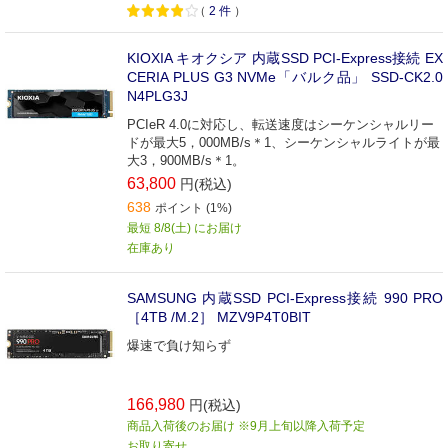
（
2
件
）
KIOXIA キオクシア 内蔵SSD PCI-Express接続 EX
CERIA PLUS G3 NVMe「バルク品」 SSD-CK2.0
N4PLG3J
PCIeR 4.0に対応し、転送速度はシーケンシャルリー
ドが最大5，000MB/s＊1、シーケンシャルライトが最
大3，900MB/s＊1。
63,800
円(税込)
638
ポイント (1%)
最短 8/8(土) にお届け
在庫あり
SAMSUNG 内蔵SSD PCI-Express接続 990 PRO
［4TB /M.2］ MZV9P4T0BIT
爆速で負け知らず
166,980
円(税込)
商品入荷後のお届け ※9月上旬以降入荷予定
お取り寄せ