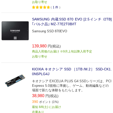
お取り寄せ
（
1
件
）
SAMSUNG 内蔵SSD 870 EVO [2.5インチ /2TB]
｢バルク品｣ MZ-77E2T0B/IT
Samsung SSD 870EVO
139,980
円(税込)
商品入荷後のお届け ※9月上旬以降入荷予定
お取り寄せ
KIOXIA キオクシア SSD ［1TB /M.2］ SSD-CK1.
0N5PLG4J
キオクシア EXCELIA PLUS G4 SSDシリーズは、PCI
Express 5.0規格に準拠し、ゲーム、動画編集などの
場面で新たな体験をもたらします。
38,980
円(税込)
390
ポイント (1%)
最短 8/8(土) にお届け
在庫あり