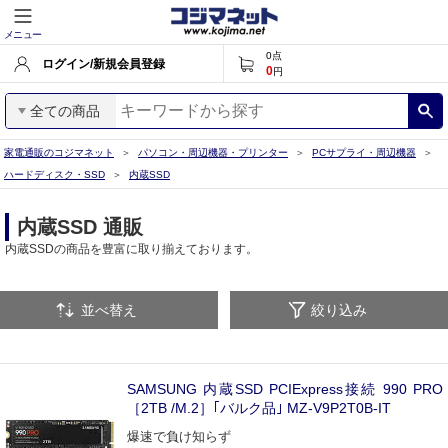
メニュー
0
点
ログイン/新規会員登録
0
円
全ての商品
家電通販のコジマネット
パソコン・周辺機器・プリンター
PCサプライ・周辺機器
ハードディスク・SSD
内蔵SSD
内蔵SSD 通販
内蔵SSDの商品を豊富に取り揃えております。
並べ替え
絞り込み
SAMSUNG 内蔵SSD PCIExpress接続 990 PRO
［2TB /M.2］｢バルク品｣ MZ-V9P2T0B-IT
爆速で負け知らず