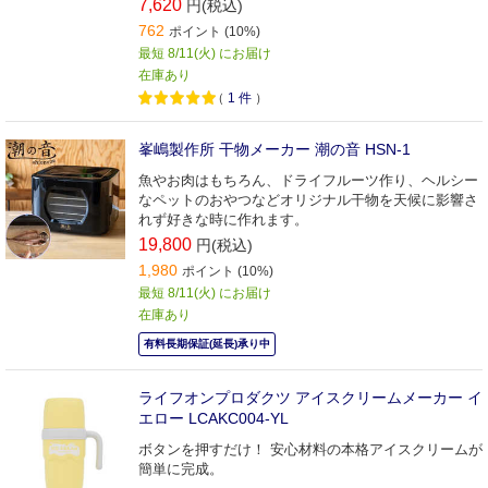
7,620
円(税込)
762
ポイント (10%)
最短 8/11(火) にお届け
在庫あり
（
1
件
）
峯嶋製作所 干物メーカー 潮の音 HSN-1
魚やお肉はもちろん、ドライフルーツ作り、ヘルシー
なペットのおやつなどオリジナル干物を天候に影響さ
れず好きな時に作れます。
19,800
円(税込)
1,980
ポイント (10%)
最短 8/11(火) にお届け
在庫あり
有料長期保証(延長)承り中
ライフオンプロダクツ アイスクリームメーカー イ
エロー LCAKC004-YL
ボタンを押すだけ！ 安心材料の本格アイスクリームが
簡単に完成。