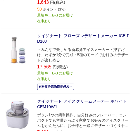
1,643
円(税込)
50
ポイント (3%)
最短 8/11(火) にお届け
在庫あり
クイジナート フローズンデザートメーカー ICE-F
D10J
・みんなで楽しめる新感覚アイスメーカー・押すだ
け、わずか1分で完成・5種のモードでお好みのデザー
トが楽しめる
17,565
円(税込)
最短 8/11(火) にお届け
在庫あり
有料長期保証(延長)承り中
クイジナート アイスクリームメーカー ホワイト I
CEM10WJ
ボタン1つの簡単操作、自分好みのフレーバー、コン
パクトでも容量たっぷり家庭でお好みのアイスクリー
ムをかんたんに、お子様と一緒にデザートづくり手作
りで自分だけのヘルシーなアイス