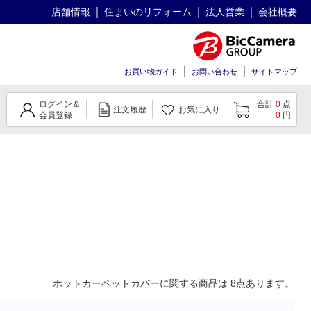
店舗情報
住まいのリフォーム
法人営業
会社概要
お買い物ガイド
お問い合わせ
サイトマップ
ログイン＆
合計
0
点
注文履歴
お気に入り
会員登録
0
円
ホットカーペットカバー
に関する商品は
8
点あります。