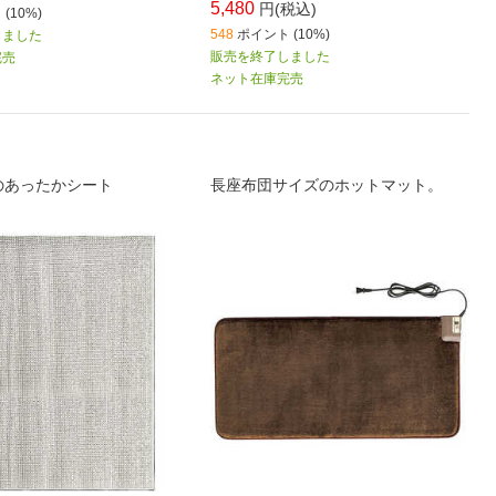
5,480
円(税込)
(10%)
548
ポイント (10%)
しました
販売を終了しました
完売
ネット在庫完売
のあったかシート
長座布団サイズのホットマット。