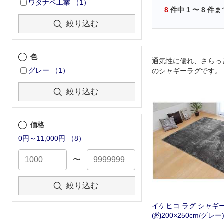
ワタナベ工業
（
1
）
8
件中
1
〜
8
件ま
絞り込む
色
通気性に優れ、さらっ
グレー
（
1
）
のシャギーラグです。
絞り込む
価格
0円～11,000円
（
8
）
〜
絞り込む
イケヒコ ラグ シャギー
(約200×250cm/グレー