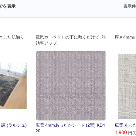
でを表示
表示件
とした肌触り
電気カーペットの下に敷くだけで､熱
厚さ4mm
効率アップ｡
調 (ラルジュ)
広電 4mmあったかシート (2畳) KD4
広電 あった
)
20
1,900
円(