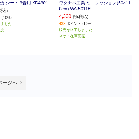
かシート 3畳用 KD4301
ワタナベ工業 ミニクッション(50×11
0cm) WA-5011E
税込)
4,330
円(税込)
(10%)
433
ポイント (10%)
しました
販売を終了しました
完売
ネット在庫完売
ページへ