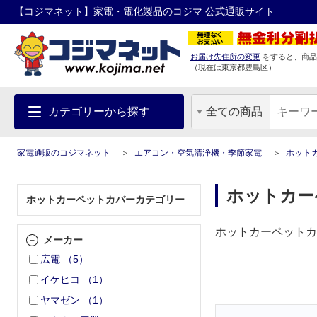
【コジマネット】家電・電化製品のコジマ 公式通販サイト
お届け先住所の変更
をすると、商品
（現在は
東京都
豊島区
）
カテゴリーから探す
全ての商品
家電通販のコジマネット
エアコン・空気清浄機・季節家電
ホット
ホットカー
ホットカーペットカバーカテゴリー
ホットカーペットカ
メーカー
広電
（
5
）
イケヒコ
（
1
）
ヤマゼン
（
1
）