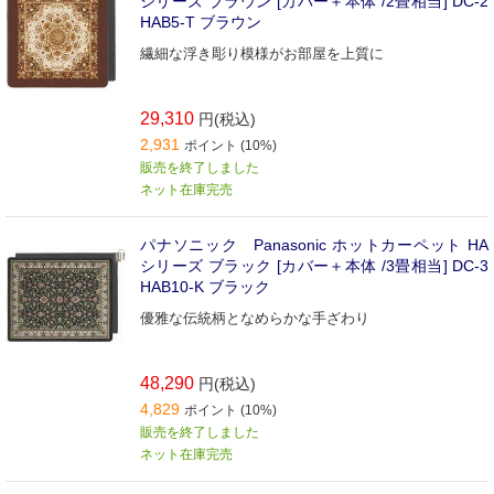
シリーズ ブラウン [カバー＋本体 /2畳相当] DC-2
HAB5-T ブラウン
繊細な浮き彫り模様がお部屋を上質に
29,310
円(税込)
2,931
ポイント (10%)
販売を終了しました
ネット在庫完売
パナソニック Panasonic ホットカーペット HA
シリーズ ブラック [カバー＋本体 /3畳相当] DC-3
HAB10-K ブラック
優雅な伝統柄となめらかな手ざわり
48,290
円(税込)
4,829
ポイント (10%)
販売を終了しました
ネット在庫完売