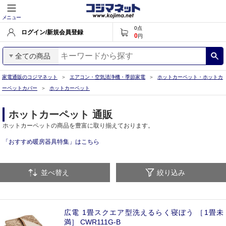
メニュー
0
点
ログイン/新規会員登録
0
円
全ての商品
家電通販のコジマネット
エアコン・空気清浄機・季節家電
ホットカーペット・ホットカ
ーペットカバー
ホットカーペット
ホットカーペット 通販
ホットカーペットの商品を豊富に取り揃えております。
「おすすめ暖房器具特集」はこちら
並べ替え
絞り込み
広電 1畳スクエア型洗えるらく寝ぼう ［1畳未
満］ CWR111G-B