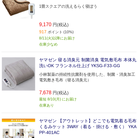
1畳スクエアの洗えるらく寝ぼう
9,170
円(税込)
917
ポイント (10%)
8/11(火)以降にお届け
在庫少なめ
ヤマゼン 寝る消臭元 制菌消臭 電気敷毛布 本体丸
洗いOK フランネル仕上げ YKSG-F33-GG
小林製薬の持続性抗菌剤を使用した、制菌・消臭加工
電気敷き毛布（寝る消臭元）
7,678
円(税込)
最短 8/10(月) にお届け
在庫あり
ヤマゼン 【アウトレット】どこでも電気着る毛布
くるみケット 3WAY（着る・掛ける・敷く） YKA
PP-401AC