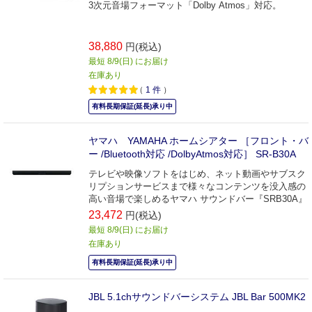
3次元音場フォーマット「Dolby Atmos」対応。
38,880
円(税込)
最短 8/9(日) にお届け
在庫あり
（
1
件
）
有料長期保証(延長)承り中
ヤマハ YAMAHA ホームシアター ［フロント・バ
ー /Bluetooth対応 /DolbyAtmos対応］ SR-B30A
テレビや映像ソフトをはじめ、ネット動画やサブスク
リプションサービスまで様々なコンテンツを没入感の
高い音場で楽しめるヤマハ サウンドバー『SRB30A』
23,472
円(税込)
最短 8/9(日) にお届け
在庫あり
有料長期保証(延長)承り中
JBL 5.1chサウンドバーシステム JBL Bar 500MK2