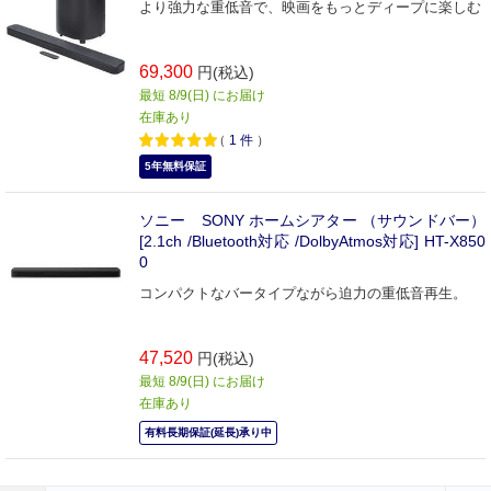
より強力な重低音で、映画をもっとディープに楽しむ
69,300
円(税込)
最短 8/9(日) にお届け
在庫あり
（
1
件
）
5年無料保証
ソニー SONY ホームシアター （サウンドバー）
[2.1ch /Bluetooth対応 /DolbyAtmos対応] HT-X850
0
コンパクトなバータイプながら迫力の重低音再生。
47,520
円(税込)
最短 8/9(日) にお届け
在庫あり
有料長期保証(延長)承り中