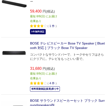
ー
59,400
円(税込)
最短 8/9(日) にお届け
在庫あり
（
1
件
）
5年無料保証
BOSE テレビスピーカー Bose TV Speaker [ Bluet
ooth 対応 ] ブラック Bose TV Speaker
コンパクトなサウンドバーで、トークやセリフはさら
にクリアに。テレビをもっといい音で。
31,680
円(税込)
最短 8/9(日) にお届け
在庫あり
（
4
件
）
有料長期保証(延長)承り中
BOSE サラウンドスピーカーセット ブラック Surr
oundspeakersBL