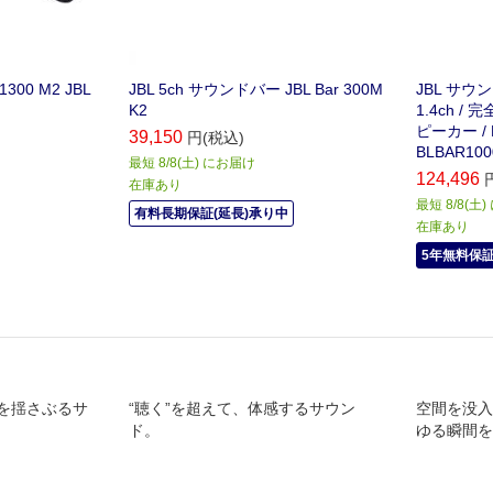
300 M2 JBL
JBL 5ch サウンドバー JBL Bar 300M
JBL サウン
K2
1.4ch 
ピーカー / Do
39,150
円(税込)
BLBAR100
最短 8/8(土) にお届け
124,496
在庫あり
最短 8/8(土
有料長期保証(延長)承り中
在庫あり
5年無料保
を揺さぶるサ
“聴く”を超えて、体感するサウン
空間を没入
ド。
ゆる瞬間を
ose Lifest