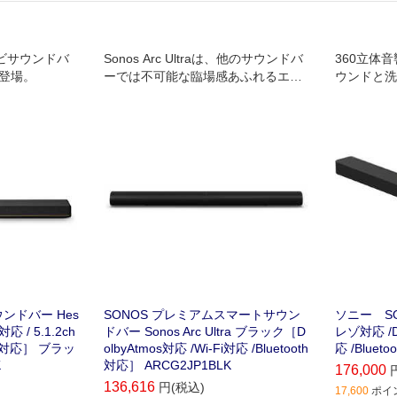
テレビサウンドバ
Sonos Arc Ultraは、他のサウンドバ
360立体
が登場。
ーでは不可能な臨場感あふれるエン
ウンドと洗
ターテインメントを実現します。
したフラッ
ウンドバー Hes
SONOS プレミアムスマートサウン
ソニー S
対応 / 5.1.2ch
ドバー Sonos Arc Ultra ブラック［D
レゾ対応 /Do
ooth対応］ ブラッ
olbyAtmos対応 /Wi-Fi対応 /Bluetooth
応 /Bluet
K
対応］ ARCG2JP1BLK
176,000
136,616
円(税込)
17,600
ポイン