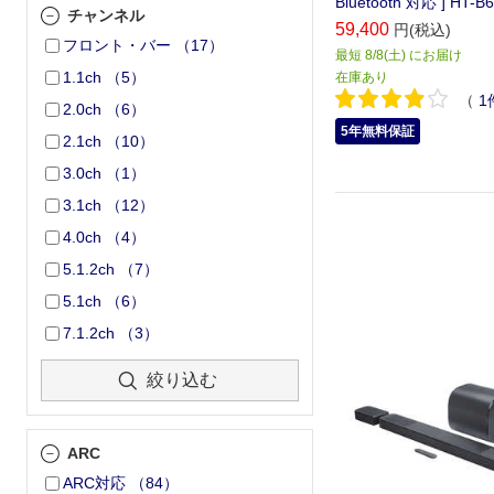
Bluetooth 対応 ] HT-B
チャンネル
59,400
円(税込)
フロント・バー
（
17
）
最短 8/8(土) にお届け
1.1ch
（
5
）
在庫あり
（
1
2.0ch
（
6
）
5年無料保証
2.1ch
（
10
）
3.0ch
（
1
）
3.1ch
（
12
）
4.0ch
（
4
）
5.1.2ch
（
7
）
5.1ch
（
6
）
7.1.2ch
（
3
）
絞り込む
ARC
ARC対応
（
84
）