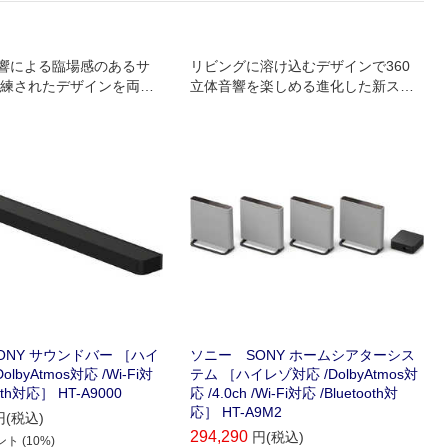
音響による臨場感のあるサ
リビングに溶け込むデザインで360
練されたデザインを両立
立体音響を楽しめる進化した新スタ
グシップサウンドバー
イルサラウンドシステム
ONY サウンドバー ［ハイ
ソニー SONY ホームシアターシス
lbyAtmos対応 /Wi-Fi対
テム ［ハイレゾ対応 /DolbyAtmos対
ooth対応］ HT-A9000
応 /4.0ch /Wi-Fi対応 /Bluetooth対
応］ HT-A9M2
円(税込)
294,290
円(税込)
ト (10%)