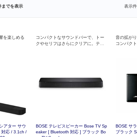
件までを表示
表示件
響を楽しめる
コンパクトなサウンドバーで、トー
音の拡がり
クやセリフはさらにクリアに。テレ
コンパクト
ビをもっといい音で。
NDBAR
声に包まれ
きます。
ムシアター サウ
BOSE テレビスピーカー Bose TV Sp
BOSE 
対応 / 3.1ch /
eaker [ Bluetooth 対応 ] ブラック Bo
ブラック Sur