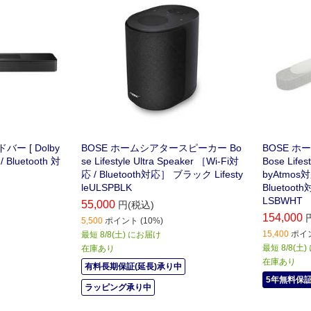
ー [ Dolby
BOSE ホームシアタースピーカー Bo
BOSE 
 Bluetooth 対
se Lifestyle Ultra Speaker ［Wi-Fi対
Bose Lifes
応 / Bluetooth対応］ ブラック Lifesty
byAtmos対応
leULSPBLK
Bluetoot
LSBWHT
55,000
円(税込)
154,000
5,500
ポイント (10%)
15,400
ポイン
最短 8/8(土) にお届け
最短 8/8(土
在庫あり
在庫あり
有料長期保証(延長)承り中
5年無料保
ラッピング承り中