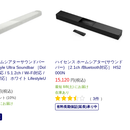
ホームシアターサウンドバー
ハイセンス ホームシアター(サウンド
tyle Ultra Soundbar ［Dol
バー) ［2.1ch /Bluetooth対応］ HS2
 / 5.1.2ch / Wi-Fi対応 /
000N
h対応］ ホワイト LifestyleU
15,120
円(税込)
最短 8/8(土) にお届け
円(税込)
在庫あり
ト (10%)
（
3
件
）
) にお届け
有料長期保証(延長)承り中
証