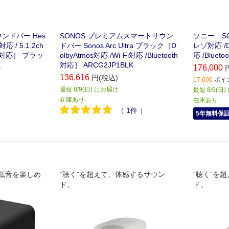
ウンドバー Hes
SONOS プレミアムスマートサウン
ソニー S
対応 / 5.1.2ch
ドバー Sonos Arc Ultra ブラック［D
レゾ対応 /Do
ooth対応］ ブラッ
olbyAtmos対応 /Wi-Fi対応 /Bluetooth
応 /Bluet
K
対応］ ARCG2JP1BLK
176,000
136,616
円(税込)
17,600
ポイン
最短 8/9(日) にお届け
最短 8/9(日
在庫あり
在庫あり
（
1
件
）
5年無料保
低音を楽しめ
“聴く”を超えて、体感するサウン
“聴く”を
ド。
ド。