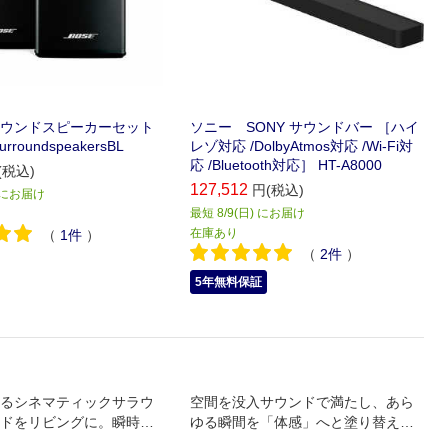
サラウンドスピーカーセット
ソニー SONY サウンドバー ［ハイ
roundspeakersBL
レゾ対応 /DolbyAtmos対応 /Wi-Fi対
応 /Bluetooth対応］ HT-A8000
(税込)
127,512
円(税込)
) にお届け
最短 8/9(日) にお届け
在庫あり
（
1
件
）
（
2
件
）
5年無料保証
るシネマティックサラウ
空間を没入サウンドで満たし、あら
ドをリビングに。瞬時に
ゆる瞬間を「体感」へと塗り替えるB
アルなシネマサウンド
ose Lifestyle Ultra Soundbar。