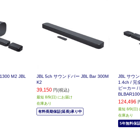
300 M2 JBL
JBL 5ch サウンドバー JBL Bar 300M
JBL サウン
K2
1.4ch 
ピーカー / Do
39,150
円(税込)
BLBAR100
最短 8/9(日) にお届け
124,496
在庫あり
最短 8/9(日
有料長期保証(延長)承り中
在庫あり
5年無料保