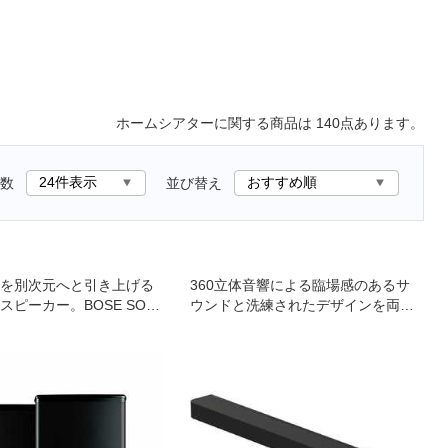
ホームシアター
に関する商品は
140
点あります。
数
並び替え
を別次元へと引き上げる
360立体音響による臨場感のあるサ
スピーカー。BOSE SOU
ウンドと洗練されたデザインを両立
と組み合わせれば、映像や音
したプレミアムサウンドバー
るサラウンド感を体感で