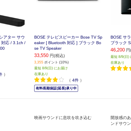
ムシアター サウ
BOSE テレビスピーカー Bose TV Sp
BOSE 
対応 / 3.1ch /
eaker [ Bluetooth 対応 ] ブラック Bo
ブラック Sur
600
se TV Speaker
46,200
円
33,550
円(税込)
最短 8/9(日
3,355
ポイント (10%)
在庫あり
最短 8/9(日) にお届け
件
）
在庫あり
（
4
件
）
有料長期保証(延長)承り中
映画サウンドに息吹を吹き込む
開放感のあ
ンドサウン
広がる、リ