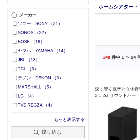
ホームシアター・
メーカー
ソニー SONY
（
31
）
SONOS
（
22
）
BOSE
（
16
）
ヤマハ YAMAHA
（
14
）
140
件中
1
〜
24
JBL
（
13
）
TCL
（
6
）
デノン DENON
（
6
）
MARSHALL
（
5
）
深く響く低音と立体音
3.1.2chサウンドバー
LG
（
4
）
TVS REGZA
（
4
）
もっと表示する
絞り込む