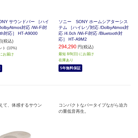
ONY サウンドバー ［ハイ
ソニー SONY ホームシアターシス
lbyAtmos対応 /Wi-Fi対
テム ［ハイレゾ対応 /DolbyAtmos対
ooth対応］ HT-A9000
応 /4.0ch /Wi-Fi対応 /Bluetooth対
応］ HT-A9M2
円(税込)
294,290
円(税込)
ト (10%)
最短 8/9(日) にお届け
) にお届け
在庫あり
5年無料保証
証
超えて、体感するサウン
コンパクトなバータイプながら迫力
の重低音再生。