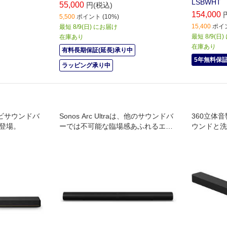
LSBWHT
55,000
円(税込)
154,000
5,500
ポイント (10%)
15,400
ポイン
最短 8/9(日) にお届け
最短 8/9(日
在庫あり
在庫あり
有料長期保証(延長)承り中
5年無料保
ラッピング承り中
テレビサウンドバ
Sonos Arc Ultraは、他のサウンドバ
360立体
が登場。
ーでは不可能な臨場感あふれるエン
ウンドと洗
ターテインメントを実現します。
したフラッ