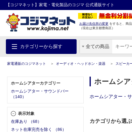
【コジマネット】家電・電化製品のコジマ 公式通販サイト
お届け先住所の変更
をすると、商品
（現在は
東京都
豊島区
）
カテゴリーから探す
全ての商品
家電通販のコジマネット
オーディオ・ヘッドホン・楽器
スピーカ
ホームシア
ホームシアターカテゴリー
ホームシアター・サウンドバー
ホームシアター・サ
（
140
）
表示対象
カテゴリから選ぶ
在庫あり
（
68
）
ネット在庫完売を除く
（
86
）