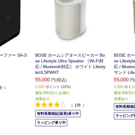
ーファー SA-S
BOSE ホームシアタースピーカー Bo
BOSE ホ
se Lifestyle Ultra Speaker ［Wi-Fi対
se Lifesty
応 / Bluetooth対応］ ホワイト Lifesty
応 / Blu
leULSPWHT
サンド Life
55,000
55,000
円(税込)
円
5,500
ポイント (10%)
5,500
ポイント
件
）
最短 8/9(日) にお届け
最短 8/9(日
在庫あり
在庫あり
（
1
件
）
有料長期保証
有料長期保証(延長)承り中
ラッピング
ラッピング承り中