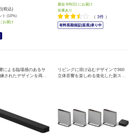
最短 8/9(日) にお届け
円(税込)
在庫あり
ト (10%)
（
3
件
）
) にお届け
有料長期保証(延長)承り中
証
音響による臨場感のあるサ
リビングに溶け込むデザインで360
練されたデザインを両立
立体音響を楽しめる進化した新スタ
グシップサウンドバー
イルサラウンドシステム