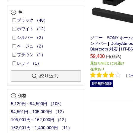
色
ブラック
（
40
）
ホワイト
（
12
）
シルバー
（
2
）
ソニー SONY ホー
ンドバー [ DolbyAtmos 
ベージュ
（
2
）
Bluetooth 対応 ] HT-B
ブラウン
（
1
）
59,400
円(税込)
レッド
（
1
）
最短 8/9(日) にお届け
在庫あり
（
1
絞り込む
5年無料保証
価格
5,120円～94,500円
（
105
）
94,501円～105,000円
（
12
）
105,001円～162,000円
（
12
）
162,001円～1,400,000円
（
11
）