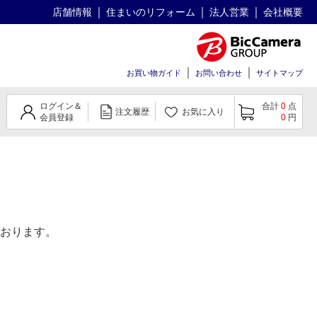
店舗情報
住まいのリフォーム
法人営業
会社概要
お買い物ガイド
お問い合わせ
サイトマップ
ログイン＆
合計
0
点
注文履歴
お気に入り
会員登録
0
円
おります。