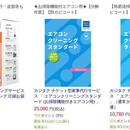
汗・皮脂等も
★お掃除機能付エアコン用★【分解
【簡易清掃
作業】【防カビコート】
ビコート】
ニングサービス
カジタク チケット型家事代行サービ
カジタク 
ング 圧縮お届
ス 「 エアコンクリーニングスタンダ
ス 「 エ
ード (お掃除機能付きエアコン用) 」
」（通常タ
通）
25,080
円(税込)
10,780
円
753
ポイント (3%)
324
ポイント 
最短 8/11(火) にお届け
最短 8/11(
在庫あり