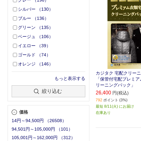
グレー
（
196
）
シルバー
（
130
）
ブルー
（
136
）
グリーン
（
135
）
ベージュ
（
106
）
イエロー
（
39
）
ゴールド
（
74
）
オレンジ
（
146
）
カジタク 宅配クリー
もっと表示する
「保管付宅配プレミアム
リーニングパック」
絞り込む
26,400
円(税込)
792
ポイント (3%)
最短 8/11(火) にお届け
価格
在庫あり
14円～94,500円
（
26508
）
94,501円～105,000円
（
101
）
105,001円～162,000円
（
312
）