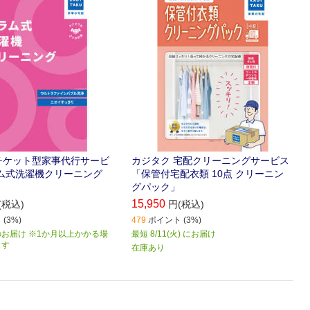
効果あり！
管。
チケット型家事代行サービ
カジタク 宅配クリーニングサービス
ラム式洗濯機クリーニング
「保管付宅配衣類 10点 クリーニン
グパック」
15,950
(税込)
円(税込)
(3%)
479
ポイント (3%)
お届け ※1か月以上かかる場
最短 8/11(火) にお届け
ます
在庫あり