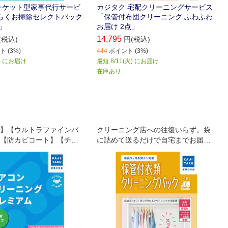
チケット型家事代行サービ
カジタク 宅配クリーニングサービス
くらくお掃除セレクトパック
「保管付布団クリーニング ふわふわ
」
お届け 2点」
14,795
(税込)
円(税込)
 (3%)
444
ポイント (3%)
火) にお届け
最短 8/11(火) にお届け
在庫あり
】【ウルトラファインバ
クリーニング店への往復いらず。袋
【防カビコート】【チタ
に詰めて送るだけで自宅までお届け
もしてくれる宅配クリーニング＆保
管。