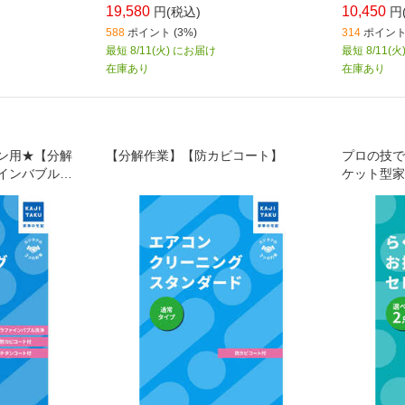
19,580
10,450
円(税込)
円
588
ポイント (3%)
314
ポイント 
最短 8/11(火) にお届け
最短 8/11(
在庫あり
在庫あり
ン用★【分解
【分解作業】【防カビコート】
プロの技で
インバブル洗
ケット型家
【チタンコー
お掃除チケ
ード(通常
ジフード・
らお好きな
できます！