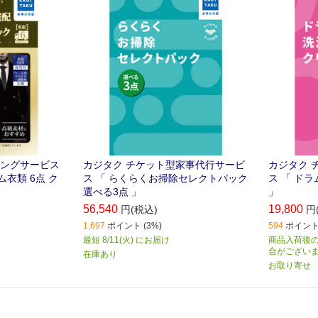
ード(通常タイプ)・キッチン・レン
減少、除菌
ジフード・浴室・トイレ＆洗面所か
らお好きな3点を選んでお掃除予約が
できます！
ニングサービス
カジタク チケット型家事代行サービ
カジタク 
衣類 6点 ク
ス 「 らくらくお掃除セレクトパック
ス 「 ド
選べる3点 」
」
56,540
19,800
円(税込)
円
1,697
ポイント (3%)
594
ポイント 
最短 8/11(火) にお届け
商品入荷後の
合がござい
在庫あり
お取り寄せ