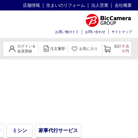
店舗情報
住まいのリフォーム
法人営業
会社概要
お買い物ガイド
お問い合わせ
サイトマップ
ログイン＆
合計
0
点
注文履歴
お気に入り
会員登録
0
円
ン
ミシン
家事代行サービス