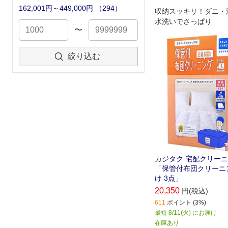
162,001円～449,000円
（
294
）
収納スッキリ！ダニ・
水洗いでさっぱり
〜
絞り込む
カジタク 宅配クリー
「保管付布団クリーニ
け 3点」
20,350
円(税込)
611
ポイント (3%)
最短 8/11(火) にお届け
在庫あり