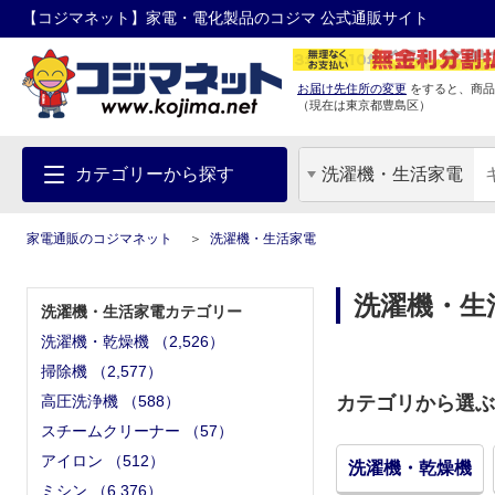
【コジマネット】家電・電化製品のコジマ 公式通販サイト
お届け先住所の変更
をすると、商品
（現在は
東京都
豊島区
）
カテゴリーから探す
洗濯機・生活家電
家電通販のコジマネット
洗濯機・生活家電
洗濯機・生
洗濯機・生活家電カテゴリー
洗濯機・乾燥機
（
2,526
）
掃除機
（
2,577
）
高圧洗浄機
（
588
）
カテゴリから選ぶ
スチームクリーナー
（
57
）
アイロン
（
512
）
洗濯機・乾燥機
ミシン
（
6,376
）