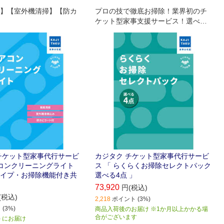
】【室外機清掃】【防カ
プロの技で徹底お掃除！業界初のチ
ケット型家事支援サービス！選べる
お掃除チケット！ エアコンスタンダ
ード(通常タイプ)・キッチン・レン
ジフード・浴室・トイレ＆洗面所か
らお好きな4点を選んでお掃除予約が
できます！
チケット型家事代行サービ
カジタク チケット型家事代行サービ
アコンクリーニングライト
ス 「 らくらくお掃除セレクトパック
イプ・お掃除機能付き共
選べる4点 」
73,920
円(税込)
(税込)
2,218
ポイント (3%)
(3%)
商品入荷後のお届け ※1か月以上かかる場
合がございます
火) にお届け