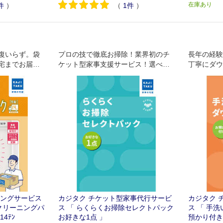
在庫あり
件
）
（
1
件
）
復いらず。袋
プロの技で徹底お掃除！業界初のチ
長年の経験
宅までお届け
ケット型家事支援サービス！選べる
丁寧にダウ
ーニング＆保
お掃除チケット！ エアコンスタンダ
羽毛への負
ード(通常タイプ)・キッチン・レン
す。
ジフード・浴室からお好きな1点を選
んでお掃除予約ができます！
ニングサービス
カジタク チケット型家事代行サービ
カジタク 
クリーニングパ
ス 「 らくらくお掃除セレクトパック
ス 「 手
14ﾃﾝ
お好きな1点 」
預かり付き)