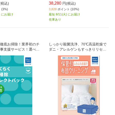
38,280
(税込)
円(税込)
(3%)
3,828
ポイント (10%)
火) にお届け
最短 8/11(火) にお届け
在庫あり
徹底お掃除！業界初のチ
しっかり殺菌洗浄、70℃高温乾燥で
事支援サービス！選べる
ダニ・アレルゲンもすっきりリセッ
ット！ エアコンスタンダ
ト！
タイプ)・キッチン・レン
浴室・トイレ＆洗面所か
2点を選んでお掃除予約が