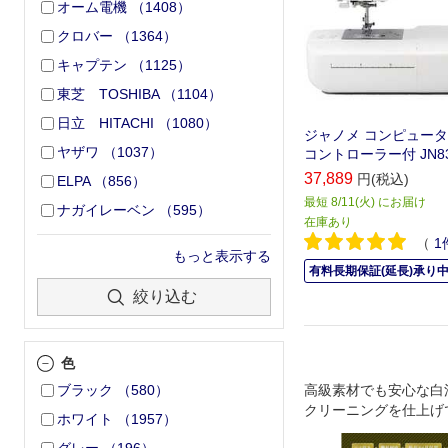
オーム電機
（
1408
）
クロバー
（
1364
）
キャプテン
（
1125
）
東芝 TOSHIBA
（
1104
）
日立 HITACHI
（
1080
）
ジャノメ コンピュータ
ヤザワ
（
1037
）
コントローラー付 JN8
37,889
円(税込)
ELPA
（
856
）
最短 8/11(火) にお届け
ナガイレーベン
（
595
）
在庫あり
（
1
もっと表示する
有料長期保証(延長)承り
絞り込む
色
高級素材でも安心な白
ブラック
（
580
）
クリーニングを仕上げ
ホワイト
（
1957
）
グ＆ファッションケア