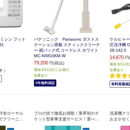
ミシン フット
パナソニック Panasonic ダストス
ケルヒャー
31
テーション搭載 スティッククリーナ
圧洗浄機 O
ー 紙パック式 コードレス ホワイト
28-142.0
MC-NX810KM-W
14,670
円
79,200
円(税込)
最短 8/11(
最短 8/11(火) にお届け
在庫あり
件
）
在庫あり
中
5年無料保証
有料長期保証
洋舎ローヤル
プロの技で徹底お掃除！業界初のチ
洗濯機クリ
でクリーニン
ケット型家事支援サービス！選べる
おまかせく
。
お掃除チケット！ エアコンスタンダ
を徹底洗浄