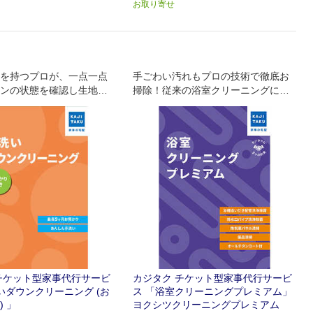
お取り寄せ
を持つプロが、一点一点
手ごわい汚れもプロの技術で徹底お
ンの状態を確認し生地や
掃除！従来の浴室クリーニングに、
担を抑えながら仕上げま
気になるお掃除箇所を追加したプレ
ミアムセットプラン！！
チケット型家事代行サービ
カジタク チケット型家事代行サービ
洗いダウンクリーニング (お
ス 「浴室クリーニングプレミアム」
 」
ヨクシツクリーニングプレミアム