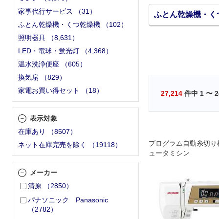
家事代行サービス
（
31
）
ふとん乾燥機・く
ふとん乾燥機・くつ乾燥機
（
102
）
照明器具
（
8,631
）
LED・電球・蛍光灯
（
4,368
）
温水洗浄便座
（
605
）
換気扇
（
829
）
家電お買い得セット
（
18
）
27,214
件中
1
〜
2
表示対象
在庫あり
（
8507
）
プログラム自動糸切り
ネット在庫完売を除く
（
19118
）
ュータミシン
メーカー
清原
（
2850
）
パナソニック Panasonic
（
2782
）