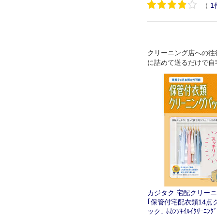
（
1
クリーニング店への往
に詰めて送るだけで自
もしてくれる宅配クリ
管サービス。
カジタク 宅配クリー
｢保管付宅配衣類14点
ック｣ ﾎｶﾝﾂｷｲﾙｲｸﾘｰﾆﾝｸﾞ