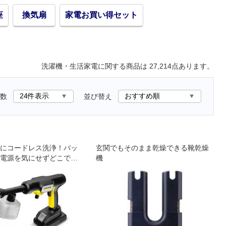
座
換気扇
家電お買い得セット
洗濯機・生活家電
に関する商品は
27,214
点あります。
数
並び替え
にコードレス洗浄！バッ
玄関でもそのまま乾燥できる靴乾燥
電源を気にせずどこでも
機
モバイル高圧洗浄機で