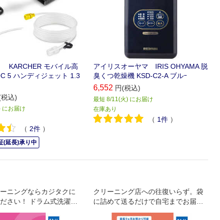
 KARCHER モバイル高
アイリスオーヤマ IRIS OHYAMA 脱
C 5 ハンディジェット 1.3
臭くつ乾燥機 KSD-C2-A ブルｰ
6,552
円(税込)
(税込)
最短 8/11(火) にお届け
火) にお届け
在庫あり
（
1
件
）
（
2
件
）
(延長)承り中
ーニングならカジタクに
クリーニング店への往復いらず。袋
ださい！ ドラム式洗濯機
に詰めて送るだけで自宅までお届け
！ つけ置洗浄で細菌数の
もしてくれる宅配クリーニング＆保