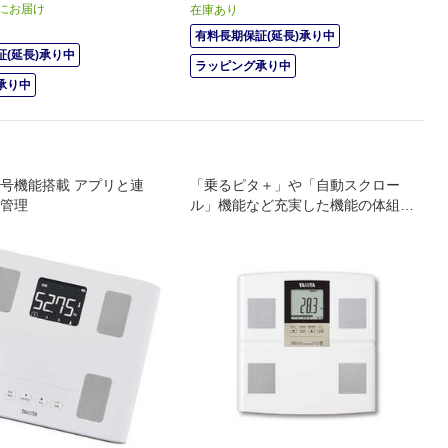
) にお届け
在庫あり
有料長期保証(延長)承り中
(延長)承り中
ラッピング承り中
承り中
号機能搭載 アプリと連
「乗るピタ＋」や「自動スクロー
管理
ル」機能など充実した機能の体組成
計エントリーモデル。