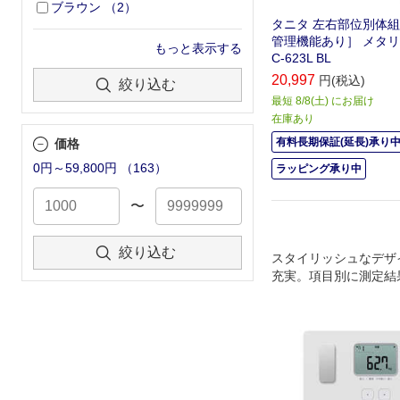
ブラウン
（
2
）
タニタ 左右部位別体組
管理機能あり］ メタリ
もっと表示する
C-623L BL
20,997
円(税込)
絞り込む
最短 8/8(土) にお届け
在庫あり
有料長期保証(延長)承り
価格
0円～59,800円
（
163
）
ラッピング承り中
〜
絞り込む
スタイリッシュなデザ
充実。項目別に測定結
日の体重管理の改善ポ
ックできます。