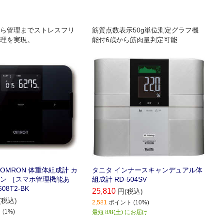
ら管理までストレスフリ
筋質点数表示50g単位測定グラフ機
理を実現。
能付6歳から筋肉量判定可能
OMRON 体重体組成計 カ
タニタ インナースキャンデュアル体
ン ［スマホ管理機能あ
組成計 RD-504SV
08T2-BK
25,810
円(税込)
(税込)
2,581
ポイント (10%)
(1%)
最短 8/8(土) にお届け