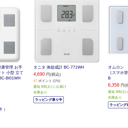
健康管理 お手
タニタ 体組成計 BC-771WH
オムロン 
ト 小型 立て
［スマホ管理
4,690
円(税込)
-BI01WH
B
47
ポイント (1%)
6,358
円(
最短 8/8(土) にお届け
最短 8/8(土
在庫あり
在庫あり
ラッピング承り中
ラッピング
件
）