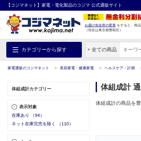
【コジマネット】家電・電化製品のコジマ 公式通販サイト
お届け先住所の変更
をすると、商品
（現在は
東京都
豊島区
）
カテゴリーから探す
全ての商品
家電通販のコジマネット
美容家電・健康家電
ヘルスケア・計測
体組成計 
体組成計カテゴリー
体組成計の商品を豊
表示対象
在庫あり
（
94
）
ネット在庫完売を除く
（
110
）