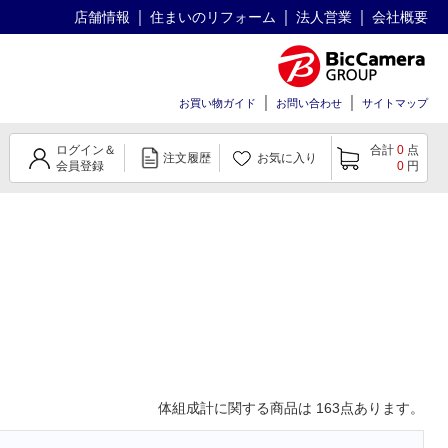
店舗情報
住まいのリフォーム
法人営業
会社概要
お買い物ガイド
お問い合わせ
サイトマップ
ログイン＆
合計
0
点
注文履歴
お気に入り
会員登録
0
円
体組成計
に関する商品は
163
点あります。