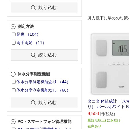
絞り込む
脚力低下に早めの対策
測定方法
足裏
（
104
）
両手両足
（
11
）
絞り込む
体水分率測定機能
体水分率測定機能あり
（
44
）
体水分率測定機能なし
（
66
）
タニタ 体組成計 ［ス
絞り込む
り］ パールホワイト BC
9,500
円(税込)
最短 8/8(土) にお届け
PC・スマートフォン管理機能
在庫あり