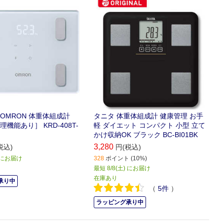
OMRON 体重体組成計
タニタ 体重体組成計 健康管理 お手
機能あり］ KRD-408T-
軽 ダイエット コンパクト 小型 立て
かけ収納OK ブラック BC-BI01BK
3,280
税込)
円(税込)
) にお届け
328
ポイント (10%)
最短 8/8(土) にお届け
在庫あり
承り中
（
5
件
）
ラッピング承り中