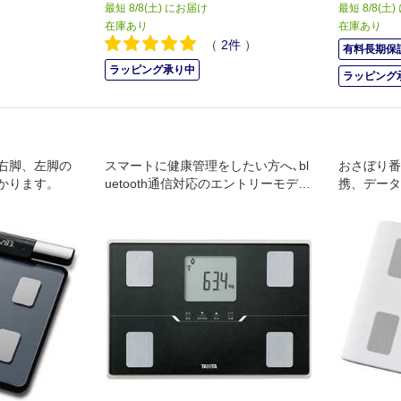
最短 8/8(土) にお届け
最短 8/8(土
在庫あり
在庫あり
（
2
件
）
有料長期保証
ラッピング承り中
ラッピング
右脚、左脚の
スマートに健康管理をしたい方へ､bl
おさぼり番
かります。
uetooth通信対応のエントリーモデ
携、データ
ル｡