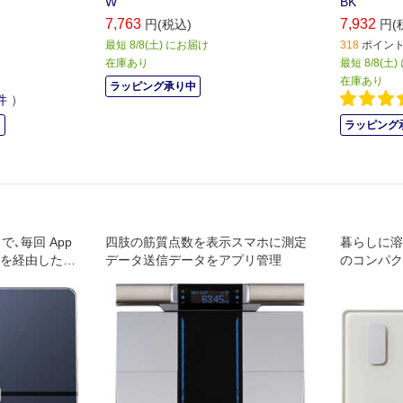
W
BK
7,763
7,932
円(税込)
円(
最短 8/8(土) にお届け
318
ポイント 
在庫あり
最短 8/8(土
在庫あり
ラッピング承り中
件
）
中
ラッピング
応 で､毎回 App
四肢の筋質点数を表示スマホに測定
暮らしに溶
 を経由した場
データ送信データをアプリ管理
のコンパク
に自動でアッ