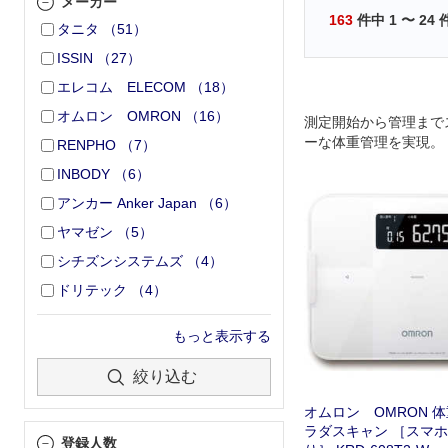
メーカー
163
件中
1
〜
24
タニタ
（
51
）
ISSIN
（
27
）
エレコム ELECOM
（
18
）
オムロン OMRON
（
16
）
測定開始から管理まで
ーな体重管理を実現。
RENPHO
（
7
）
INBODY
（
6
）
アンカー Anker Japan
（
6
）
ヤマゼン
（
5
）
シチズンシステムズ
（
4
）
ドリテック
（
4
）
もっと表示する
絞り込む
オムロン OMRON 
ラダスキャン ［スマ
登録人数