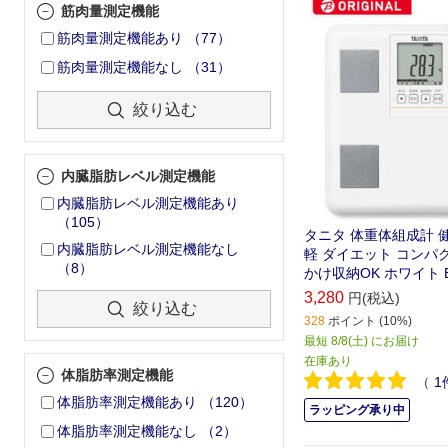
筋肉量測定機能
筋肉量測定機能あり
（
77
）
筋肉量測定機能なし
（
31
）
絞り込む
内臓脂肪レベル測定機能
内臓脂肪レベル測定機能あり
（
105
）
タニタ 体重体組成計 
内臓脂肪レベル測定機能なし
軽 ダイエット コンパク
（
8
）
かけ収納OK ホワイト BC
3,280
円(税込)
絞り込む
328
ポイント (10%)
最短 8/8(土) にお届け
在庫あり
体脂肪率測定機能
（
1
体脂肪率測定機能あり
（
120
）
ラッピング承り中
体脂肪率測定機能なし
（
2
）