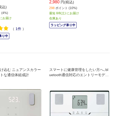
2,980
円(税込)
税込)
298
ポイント (10%)
(4%)
最短 8/8(土) にお届け
) にお届け
在庫あり
ラッピング承り中
（
1
件
）
承り中
け込む ニュアンスカラー
スマートに健康管理をしたい方へ､bl
トな通信体組成計
uetooth通信対応のエントリーモデ
ル｡