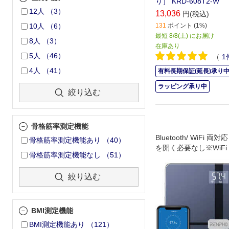
り］ KRD-608T2-W
12人
（
3
）
13,036
円(税込)
131
ポイント (1%)
10人
（
6
）
最短 8/8(土) にお届け
8人
（
3
）
在庫あり
5人
（
46
）
（
1
4人
（
41
）
有料長期保証(延長)承り
ラッピング承り中
絞り込む
骨格筋率測定機能
Bluetooth/ WiFi 両対
骨格筋率測定機能あり
（
40
）
を開く必要なし※WiFi
骨格筋率測定機能なし
（
51
）
合データがクラウド上
プされ保存されます
絞り込む
BMI測定機能
BMI測定機能あり
（
121
）