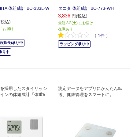
ITA 体組成計 BC-333L-W
タニタ 体組成計 BC-773-WH
3,836
円(税込)
(税込)
最短 8/8(土) にお届け
) にお届け
在庫あり
（
1
件
）
(延長)承り中
ラッピング承り中
承り中
を採用したスタイリッシ
測定データをアプリにかんたん転
インの体組成計「体重50
送、健康管理をスマートに。
充実の機能を搭載人気の
プラス」搭載 立てかけ収