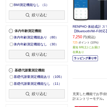
BMI測定機能なし
（
1
）
絞り込む
RENPHO 体組成計 
体内年齢測定機能
【Bluetooth/Wi-Fi対
7,250
円(税込)
体内年齢測定機能あり
（
80
）
725
ポイント (10%)
体内年齢測定機能なし
（
30
）
最短 8/8(土) にお届け
在庫あり
絞り込む
ラッピング承り中
基礎代謝量測定機能
基礎代謝量測定機能あり
（
105
）
基礎代謝量測定機能なし
（
11
）
絞り込む
充実した機能でお手頃
計エントリーモデル｡