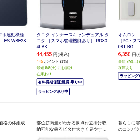
スマホ連動機種
タニタ インナースキャンデュアル タ
オムロン 
応】 ES-WBE28
ニタ ［スマホ管理機能あり］ RD80
［PC・スマ
4LBK
08T-BG
44,455
6,358
円(税込)
円(
445
ポイント (1%)
最短 8/8(土
最短 8/8(土) にお届け
在庫あり
在庫あり
ラッピング
有料長期保証(延長)承り中
ラッピング承り中
価格の体組成
部位筋肉量がわかる脚点付立掛け収
暮らしに溶
納可能な乗るピタ付大きく見やすいL
のコンパク
CD表示毎日の測定継続をサポート