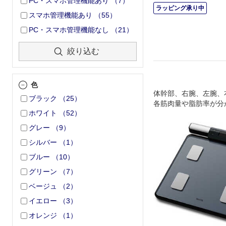
PC・スマホ管理機能あり
（
7
）
ラッピング承り中
スマホ管理機能あり
（
55
）
PC・スマホ管理機能なし
（
21
）
絞り込む
色
体幹部、右腕、左腕、
ブラック
（
25
）
各筋肉量や脂肪率が分
ホワイト
（
52
）
グレー
（
9
）
シルバー
（
1
）
ブルー
（
10
）
グリーン
（
7
）
ベージュ
（
2
）
イエロー
（
3
）
オレンジ
（
1
）