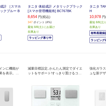
成計 ［スマホ
タニタ 体組成計 メタリックブラック
タニタ TAN
ックブルー B
[スマホ管理機能有] BC767BK
H
8,654
10,978
円(税込)
円
347
ポイント (4%)
最短 8/8(土
最短 8/8(土) にお届け
在庫あり
在庫あり
有料長期保証
中
ラッピング承り中
ラッピング
インに機能が
減量目標設定､かんたん測定でダイエ
強化ガラス
果を表示。毎
ットをサポート!すっきり置けるコン
ュな新デザ
イントがチェ
パクトサイズの体組成計｡
g単位」と
「乗るピタ
納OK！