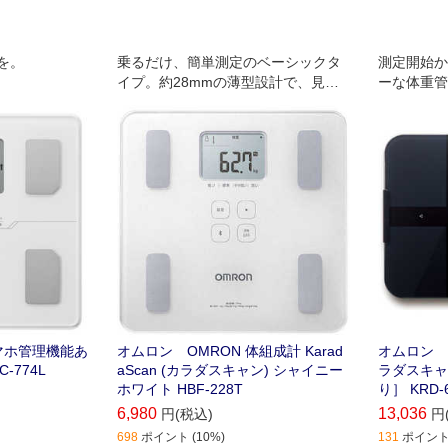
を。
乗るだけ、簡単測定のベーシックタ
測定開始か
イプ。約28mmの薄型設計で、見や
ーな体重管
すい大型液晶。乗るだけで個人を推
定し、測定を開始する自動認識機能
搭載。
マホ管理機能あ
オムロン OMRON 体組成計 Karad
オムロン 
-774L
aScan (カラダスキャン) シャイニー
ラダスキャ
ホワイト HBF-228T
り］ KRD-6
6,980
13,036
円(税込)
円
698
ポイント (10%)
131
ポイント 