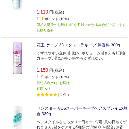
1,110
円(税込)
111
ポイント (10%)
商品入荷後のお届け ※1か月以上かかる場合がございます
お取り寄せ
花王 ケープ 3Dエクストラキープ 無香料 300g
くずれやすい立体感･動き･ボリューム感さえも1日強
力キープ｡湿気が多い時でもくずれない｡
1,150
円(税込)
115
ポイント (10%)
最短 8/8(土) にお届け
在庫あり
（
1
件
）
サンスター VO5スーパーキープヘアスプレイEX無
香 330g
ヘアスタイルをしっかり一日キープ｡雨･風の日もくず
れません｡髪をケアする5種類のVital Oilを配合｡無香