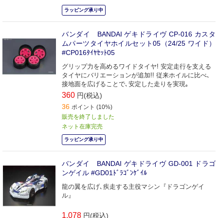
ラッピング承り中
バンダイ BANDAI ゲキドライヴ CP-016 カスタ
ムパーツタイヤホイルセット05（24/25 ワイド）
#CP016ﾀｲﾔｾｯﾄ05
グリップ力を高めるワイドタイヤ! 安定走行を支える
タイヤにバリエーションが追加!! 従来ホイルに比べ､
接地面を広げることで､安定した走りを実現｡
360
円(税込)
36
ポイント (10%)
販売を終了しました
ネット在庫完売
ラッピング承り中
バンダイ BANDAI ゲキドライヴ GD-001 ドラゴ
ンゲイル #GD01ﾄﾞﾗｺﾞﾝｹﾞｲﾙ
龍の翼を広げ､疾走する主役マシン『ドラゴンゲイ
ル』
1,078
円(税込)