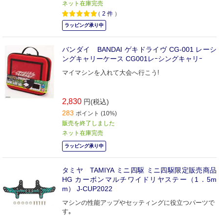
ネット在庫完売
（
2
件
）
ラッピング承り中
バンダイ BANDAI ゲキドライヴ CG-001 レーシ
ングキャリーケース CG001レｰシングキャリｰ
マイマシンを入れて大会へ行こう!
2,830
円(税込)
283
ポイント (10%)
販売を終了しました
ネット在庫完売
ラッピング承り中
タミヤ TAMIYA ミニ四駆 ミニ四駆限定販売商品
HG カーボンマルチワイドリヤステー（1．5m
m） J-CUP2022
マシンの性能アップやセッティングに役立つパーツで
す｡