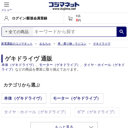
メニュー
0
点
ログイン/新規会員登録
0
円
全ての商品
家電通販のコジマネット
おもちゃ
車・乗り物・ラジコン
ゲキドライヴ
ゲキドライヴ 通販
本体（ゲキドライヴ）
、
モーター（ゲキドライブ）
、
タイヤ・ホイール（ゲキド
ライブ）
などの商品を豊富に取り揃えております。
カテゴリから選ぶ
本体（ゲキドライヴ）
モーター（ゲキドライブ）
タイヤ・ホイール（ゲキドライブ）
ギア（ゲキドライブ）
グレードアップパーツ（ゲキドライブ）
もっと見る