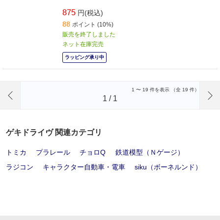
875
円(税込)
88
ポイント (10%)
販売を終了しました
ネット在庫完売
ラッピング承り中
前のページへ
1
〜
19
件を表示 （全
19
件）
1
/
1
ゲキドライヴ 関連カテゴリ
トミカ
プラレール
チョロQ
鉄道模型（Ｎゲージ）
ラジコン
キャラクター自動車・電車
siku（ボーネルンド）