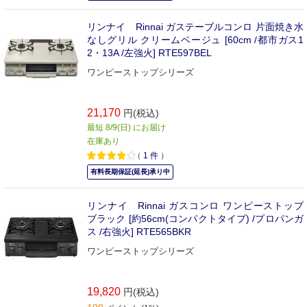
リンナイ Rinnai ガステーブルコンロ 片面焼き水
なしグリル クリームベージュ [60cm /都市ガス1
2・13A /左強火] RTE597BEL
ワンピーストップシリーズ
21,170
円(税込)
最短 8/9(日) にお届け
在庫あり
（
1
件
）
有料長期保証(延長)承り中
リンナイ Rinnai ガスコンロ ワンピーストップ
ブラック [約56cm(コンパクトタイプ) /プロパンガ
ス /右強火] RTE565BKR
ワンピーストップシリーズ
19,820
円(税込)