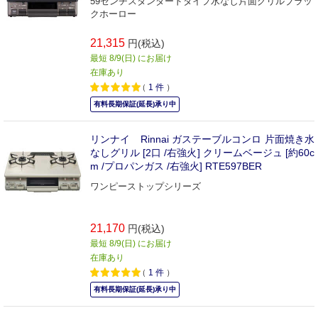
59センチスタンダードタイプ水なし片面グリルブラッ
クホーロー
21,315
円(税込)
最短 8/9(日) にお届け
在庫あり
（
1
件
）
有料長期保証(延長)承り中
リンナイ Rinnai ガステーブルコンロ 片面焼き水
なしグリル [2口 /右強火] クリームベージュ [約60c
m /プロパンガス /右強火] RTE597BER
ワンピーストップシリーズ
21,170
円(税込)
最短 8/9(日) にお届け
在庫あり
（
1
件
）
有料長期保証(延長)承り中