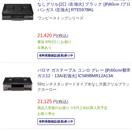
なしグリル[2口 /左強火] ブラック [約60cm /プロ
パンガス /左強火] RTE597BKL
ワンピーストップシリーズ
21,420
円(税込)
最短 8/9(日) にお届け
在庫あり
有料長期保証(延長)承り中
パロマ ガステーブル コンロ グレー [約60cm/都市
ガス12・13A/右強火] ICS89BMR12A13A
59センチスタンダードタイプ水なし片面グリルブラッ
クホーロー
21,125
円(税込)
商品入荷後のお届け ※9月上旬以降入荷予定
お取り寄せ
有料長期保証(延長)承り中