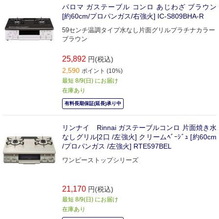
パロマ ガステーブル コンロ あじわざ ブラウン
[約60cm/プロパンガス/右強火] IC-S809BHA-R
59センチ温調タイプ水なし片面グリルプラチナカラー
ブラウン
25,892
円(税込)
2,590
ポイント (10%)
最短 8/9(日) にお届け
在庫あり
有料長期保証(延長)承り中
リンナイ Rinnai ガステーブルコンロ 片面焼き水
なしグリル[2口 /左強火] クリームﾍﾞｰｼﾞｭ [約60cm
/プロパンガス /左強火] RTE597BEL
ワンピーストップシリーズ
21,170
円(税込)
最短 8/9(日) にお届け
在庫あり