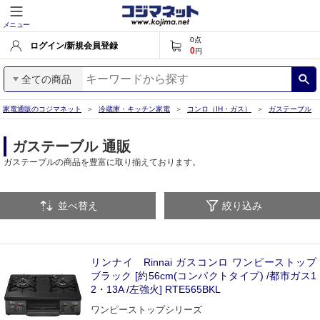
メニュー
0
点
ログイン/新規会員登録
0
円
全ての商品
家電通販のコジマネット
冷蔵庫・キッチン家電
コンロ（IH・ガス）
ガステーブル
ガステーブル 通販
ガステーブルの商品を豊富に取り揃えております。
並べ替え
絞り込み
リンナイ Rinnai ガスコンロ ワンピーストップ
ブラック [約56cm(コンパクトタイプ) /都市ガス1
2・13A /左強火] RTE565BKL
ワンピーストップシリーズ