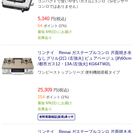
コンパクトで使いやすいガス1口コンロ（Siセンサー
コンロではありません）
5,340
円(税込)
54
ポイント (1%)
最短 8/9(日) にお届け
在庫あり
リンナイ Rinnai ガステーブルコンロ 片面焼き水
なしグリル[2口 /左強火] ピュアベージュ [約60cm
/都市ガス12・13A /左強火] KG64TW2L
ワンピーストップシリーズ 便利機能搭載タイプ
25,309
円(税込)
254
ポイント (1%)
最短 8/9(日) にお届け
在庫あり
有料長期保証(延長)承り中
リンナイ Rinnai ガステーブルコンロ 片面焼き水