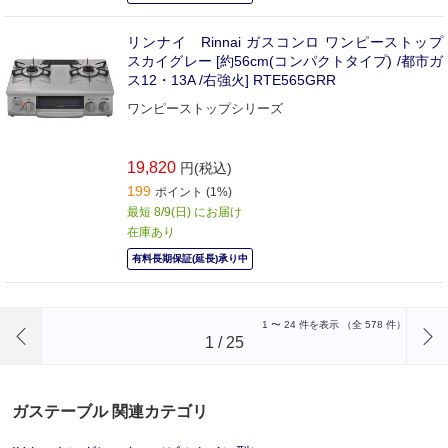
リンナイ Rinnai ガスコンロ ワンピーストップ
スカイグレー [約56cm(コンパクトタイプ) /都市ガ
ス12・13A /右強火] RTE565GRR
ワンピーストップシリーズ
19,820
円(税込)
199
ポイント (1%)
最短 8/9(日) にお届け
在庫あり
有料長期保証(延長)承り中
前のページへ
1
〜
24
件を表示 （全
578
件）
1
/
25
ガステーブル 関連カテゴリ