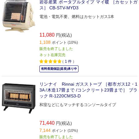
岩谷産業 ポータブルタイプ マイ暖 ［カセットガ
ス］ CB-STV-MYD3
電池・電気不要、燃料はカセットガス1本
11,080
円(税込)
1,108
ポイント (10%)
販売を終了しました
ネット在庫完売
（
1
件
）
有料長期保証(延長)承り中
リンナイ Rinnai ガスストーブ ［都市ガス12・1
3A /木造17畳まで /コンクリート23畳まで］ ブラ
ック R-1220CMS3-D
和室などにもマッチするコンソールタイプ
71,440
円(税込)
7,144
ポイント (10%)
販売を終了しました