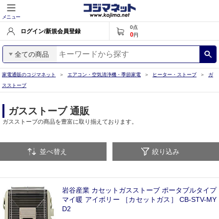
メニュー
0
点
ログイン/新規会員登録
0
円
全ての商品
家電通販のコジマネット
エアコン・空気清浄機・季節家電
ヒーター・ストーブ
ガ
スストーブ
ガスストーブ 通販
ガスストーブの商品を豊富に取り揃えております。
並べ替え
絞り込み
岩谷産業 カセットガスストーブ ポータブルタイプ
マイ暖 アイボリー ［カセットガス］ CB-STV-MY
D2