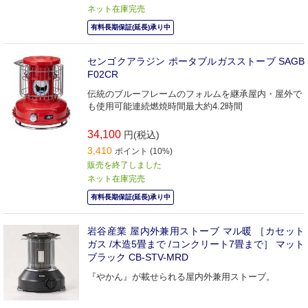
ネット在庫完売
有料長期保証(延長)承り中
センゴクアラジン ポータブルガスストーブ SAGB
F02CR
伝統のブルーフレームのフォルムを継承屋内・屋外で
も使用可能連続燃焼時間最大約4.2時間
34,100
円(税込)
3,410
ポイント (10%)
販売を終了しました
ネット在庫完売
有料長期保証(延長)承り中
岩谷産業 屋内外兼用ストーブ マル暖 ［カセット
ガス /木造5畳まで /コンクリート7畳まで］ マット
ブラック CB-STV-MRD
『やかん』が載せられる屋内外兼用ストーブ。