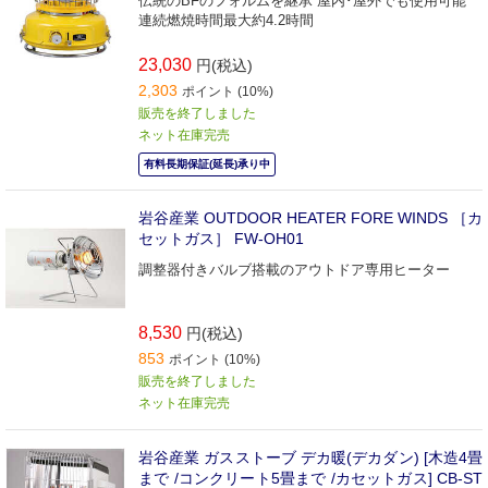
伝統のBFのフォルムを継承 屋内･屋外でも使用可能
連続燃焼時間最大約4.2時間
23,030
円(税込)
2,303
ポイント (10%)
販売を終了しました
ネット在庫完売
有料長期保証(延長)承り中
岩谷産業 OUTDOOR HEATER FORE WINDS ［カ
セットガス］ FW-OH01
調整器付きバルブ搭載のアウトドア専用ヒーター
8,530
円(税込)
853
ポイント (10%)
販売を終了しました
ネット在庫完売
岩谷産業 ガスストーブ デカ暖(デカダン) [木造4畳
まで /コンクリート5畳まで /カセットガス] CB-ST