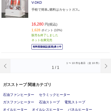
V-DKD
手軽で簡単｡燃料はカセットガス｡
16,280
円(税込)
1,628
ポイント (10%)
販売を終了しました
ネット在庫完売
有料長期保証(延長)承り中
前のページへ
1
〜
10
件を表示 （全
10
件）
1
/
1
ガスストーブ 関連カテゴリ
石油ファンヒーター
セラミックヒーター
ガスファンヒーター
石油ストーブ
電気ストーブ
オイルヒーター
オイルレスヒーター
パネルヒーター