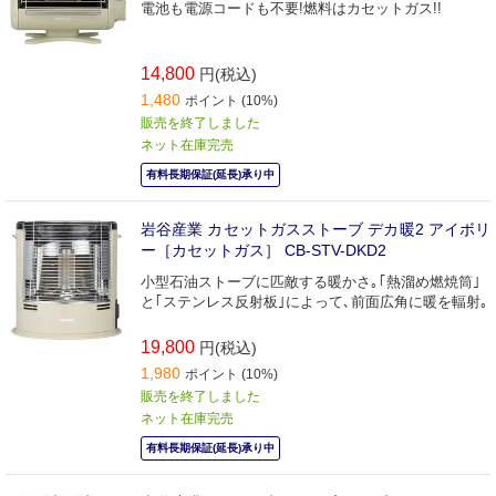
電池も電源コードも不要!燃料はカセットガス!!
14,800
円(税込)
1,480
ポイント (10%)
販売を終了しました
ネット在庫完売
有料長期保証(延長)承り中
岩谷産業 カセットガスストーブ デカ暖2 アイボリ
ー［カセットガス］ CB-STV-DKD2
小型石油ストーブに匹敵する暖かさ｡｢熱溜め燃焼筒｣
と｢ステンレス反射板｣によって､前面広角に暖を輻射｡
19,800
円(税込)
1,980
ポイント (10%)
販売を終了しました
ネット在庫完売
有料長期保証(延長)承り中