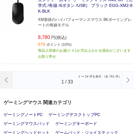
学式 /有線 /6ボタン /USB］ ブラック EGG-XM2-8
K-BLK
XM形状のハイパフォーマンスマウス 8Kポーリングレ
ートの有線モデル
8,780
円(税込)
878
ポイント (10%)
商品入荷後のお届け ※1か月以上かかる場合がございます
お取り寄せ
前のページへ
1
〜
24
件を表示 （全
781
件）
1
/
33
ゲーミングマウス 関連カテゴリ
ゲーミングノートPC
ゲーミングデスクトップPC
ゲーミングマウスパッド
ゲーミングキーボード
ゲーミングヘッドセット
ゲームパッド・ジョイスティック