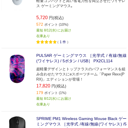
軽量コンパクトと高い省電力性を両立させたワイヤレ
ス ゲーミングマウス｡
5,720
円(税込)
572
ポイント (10%)
最短 8/12(水) にお届け
在庫あり
（
1
件
）
PULSAR ゲーミングマウス ［光学式 / 有線/無線
(ワイヤレス) / 5ボタン / USB］ PX2CL114
超軽量デザインとトップクラスのパフォーマンスを組
み合わせたマウスにeスポーツチーム「Paper Rexx(P
RX)」エディションが登場！
17,820
円(税込)
179
ポイント (1%)
最短 8/12(水) にお届け
在庫あり
SPRIME PM1 Wireless Gaming Mouse Black ゲー
ミングマウス ［光学式 /有線/無線(ワイヤレス) /5