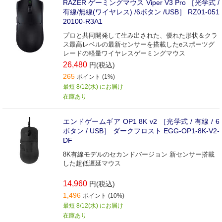
RAZER ゲーミングマウス Viper V3 Pro ［光学式 /
有線/無線(ワイヤレス) /6ボタン /USB］ RZ01-051
20100-R3A1
プロと共同開発して生み出された、優れた形状＆クラ
ス最高レベルの最新センサーを搭載したeスポーツグ
レードの軽量ワイヤレスゲーミングマウス
26,480
円(税込)
265
ポイント (1%)
最短 8/12(水) にお届け
在庫あり
エンドゲームギア OP1 8K v2 ［光学式 / 有線 / 6
ボタン / USB］ ダークフロスト EGG-OP1-8K-V2-
DF
8K有線モデルのセカンドバージョン 新センサー搭載
した超低遅延マウス
14,960
円(税込)
1,496
ポイント (10%)
最短 8/12(水) にお届け
在庫あり