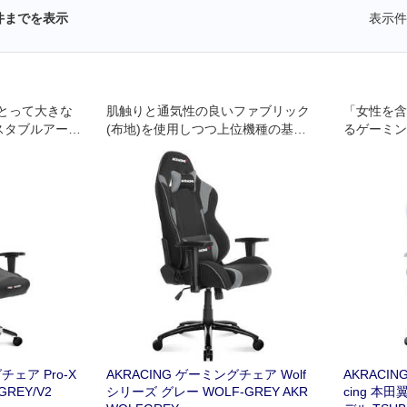
件までを表示
表示件
とって大きな
肌触りと通気性の良いファブリック
「女性を含
スタブルアーム
(布地)を使用しつつ上位機種の基本
るゲーミン
ィス&ゲーミン
設計･機能を踏襲したコストパフォー
という本田
マンスに優れる製品です｡
にカラーリ
ています
チェア Pro-X
AKRACING ゲーミングチェア Wolf
AKRACI
GREY/V2
シリーズ グレー WOLF-GREY AKR
cing 