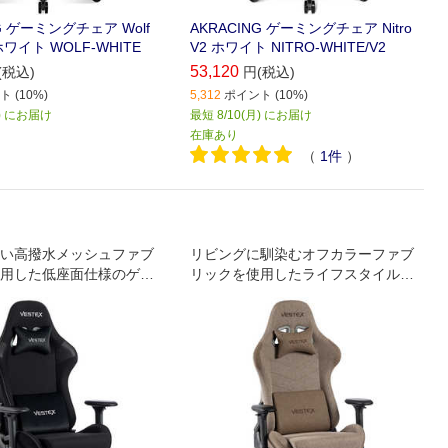
G ゲーミングチェア Wolf
AKRACING ゲーミングチェア Nitro
ワイト WOLF-WHITE
V2 ホワイト NITRO-WHITE/V2
53,120
(税込)
円(税込)
 (10%)
5,312
ポイント (10%)
月) にお届け
最短 8/10(月) にお届け
在庫あり
（
1
件
）
い高撥水メッシュファブ
リビングに馴染むオフカラーファブ
用した低座面仕様のゲー
リックを使用したライフスタイルゲ
ア。
ーミングチェア(フットレスト付
き)。