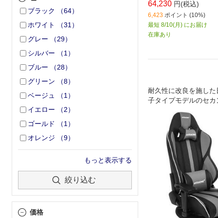
64,230
円(税込)
ブラック
（
64
）
6,423
ポイント (10%)
ホワイト
（
31
）
最短 8/10(月) にお届け
在庫あり
グレー
（
29
）
シルバー
（
1
）
ブルー
（
28
）
グリーン
（
8
）
耐久性に改良を施した
ベージュ
（
1
）
子タイプモデルのセカ
イエロー
（
2
）
ン
ゴールド
（
1
）
オレンジ
（
9
）
もっと表示する
絞り込む
価格