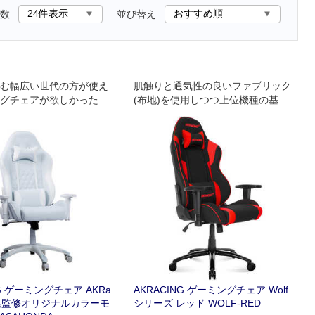
数
並び替え
む幅広い世代の方が使え
肌触りと通気性の良いファブリック
グチェアが欲しかった」
(布地)を使用しつつ上位機種の基本
さんの要望を反映し、特
設計･機能を踏襲したコストパフォー
ングに徹底的にこだわっ
マンスに優れる製品です｡
NG ゲーミングチェア AKRa
AKRACING ゲーミングチェア Wolf
本田翼監修オリジナルカラーモ
シリーズ レッド WOLF-RED