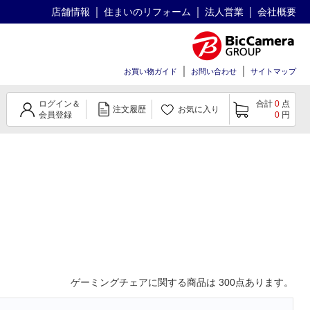
店舗情報
住まいのリフォーム
法人営業
会社概要
お買い物ガイド
お問い合わせ
サイトマップ
ログイン＆
合計
0
点
注文履歴
お気に入り
会員登録
0
円
ゲーミングチェア
に関する商品は
300
点あります。