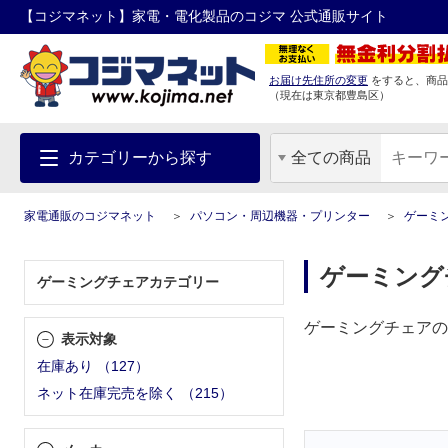
【コジマネット】家電・電化製品のコジマ 公式通販サイト
お届け先住所の変更
をすると、商品
（現在は
東京都
豊島区
）
カテゴリーから探す
全ての商品
家電通販のコジマネット
パソコン・周辺機器・プリンター
ゲーミ
ゲーミング
ゲーミングチェアカテゴリー
ゲーミングチェアの
表示対象
在庫あり
（
127
）
ネット在庫完売を除く
（
215
）