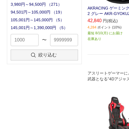
3,980円～94,500円
（
271
）
AKRACING ゲーミン
94,501円～105,000円
（
19
）
2 グレー AKR-GYOKUZ
105,001円～145,000円
（
5
）
42,840
円(税込)
4,284
ポイント (10%)
145,001円～1,390,000円
（
5
）
最短 8/10(月) にお届け
在庫あり
〜
絞り込む
アスリートゲーマーに
武器となる"4Dアジャ
レスト"機能搭載オフ
グチェア