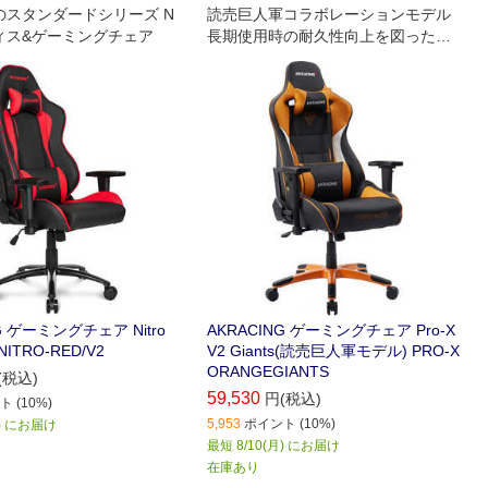
ngのスタンダードシリーズ N
読売巨人軍コラボレーションモデル
フィス&ゲーミングチェア
長期使用時の耐久性向上を図った高
耐久PUレザー素材が張地として採用
されたPro-X V2シリーズ
G ゲーミングチェア Nitro
AKRACING ゲーミングチェア Pro-X
ITRO-RED/V2
V2 Giants(読売巨人軍モデル) PRO-X
ORANGEGIANTS
(税込)
59,530
円(税込)
 (10%)
5,953
ポイント (10%)
月) にお届け
最短 8/10(月) にお届け
在庫あり