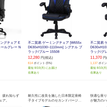
ーミングチェア E
不二貿易 ゲーミングチェア [W655x
不二貿易 ゲ
コールグレー N
D630xH1030~1110mm] シグナル ブ
D630xH1
ラック/ブルー 15508
ラック/グレ
12,280
11,370
円(税込)
円
614
ポイント (5%)
1,137
ポイント
最短 8/10(月) にお届け
最短 8/10(
在庫あり
在庫あり
、疲れ知らず
耐久性に改良を施した日本限定座椅
快適な座り
ェア。
子タイプモデルのセカンドバージョ
が魅力のハ
ン
ェア