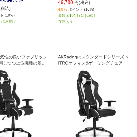
ASAHONDA
49,780
円(税込)
(税込)
4,978
ポイント (10%)
 (10%)
最短 8/10(月) にお届け
月) にお届け
在庫あり
気性の良いファブリック
AKRacingのスタンダードシリーズ N
使用しつつ上位機種の基本
ITROオフィス&ゲーミングチェア
を踏襲したコストパフォー
れる製品です｡