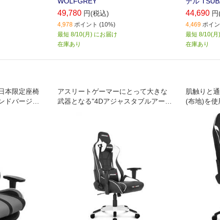
WOLFGREY
デル TSUB
49,780
44,690
円(税込)
円
4,978
ポイント (10%)
4,469
ポイント
最短 8/10(月) にお届け
最短 8/10(
在庫あり
在庫あり
日本限定座椅
アスリートゲーマーにとって大きな
肌触りと通
ンドバージョ
武器となる"4Dアジャスタブルアーム
(布地)を
レスト"機能搭載オフィス&ゲーミン
設計･機能
グチェア
マンスに優