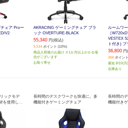
グチェア Proー
AKRACING ゲーミングチェア ブラ
ルームワー
ED/V2
ック OVERTURE-BLACK
［W720xD
VESTEX
55,340
円(税込)
ト付き) ブラ
5,534
ポイント (10%)
36,800
円
商品入荷後のお届け ※1か月以上かかる場
合がございます
368
ポイント 
お取り寄せ
最短 8/10(
在庫あり
ァブリックモデ
長時間のデスクワークも快適に。多
長時間のデ
材を使用した
機能付きゲーミングチェア
機能付きゲ
ーズ