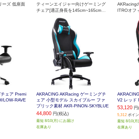
mシリーズ 低座面
ティーンエイジャー向けゲーミング
AKRaci
チェア[適正身長を145cm~165cmに
ITROオ
設定]
チェア Premi
AKRACING AKRacing ゲーミングチ
AKRACIN
/LOW-RAVE
ェア 小型モデル スカイブルー ファ
V2 レッド N
ブリック素材 AKR-PINON-SKYBLUE
53,120
円
44,800
円(税込)
5,312
ポイント
最短 8/10(月) にお届け
最短 8/10(
在庫あり
在庫あり