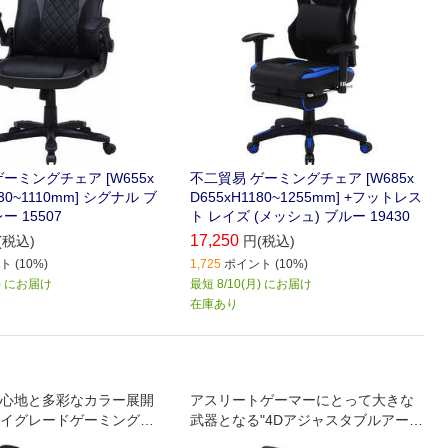
ーミングチェア [W655x
不二貿易 ゲーミングチェア [W685x
030~1110mm] シグナル ブ
D655xH1180~1255mm] +フットレス
ー 15507
ト レイズ (メッシュ) ブルー 19430
17,250
(税込)
円(税込)
 (10%)
1,725
ポイント (10%)
月) にお届け
最短 8/10(月) にお届け
在庫あり
心地と多彩なカラー展開
アスリートゲーマーにとって大きな
イグレードゲーミングチ
武器となる"4Dアジャスタブルアーム
レスト"機能搭載 オフィス&ゲーミン