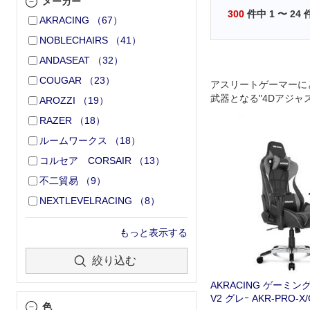
メーカー
300
件中
1
〜
24
AKRACING
（
67
）
NOBLECHAIRS
（
41
）
ANDASEAT
（
32
）
COUGAR
（
23
）
アスリートゲーマーに
武器となる"4Dアジャ
AROZZI
（
19
）
レスト"機能搭載オフ
RAZER
（
18
）
グチェア
ルームワークス
（
18
）
コルセア CORSAIR
（
13
）
不二貿易
（
9
）
NEXTLEVELRACING
（
8
）
もっと表示する
絞り込む
AKRACING ゲーミング
V2 グレｰ AKR-PRO-X/
色