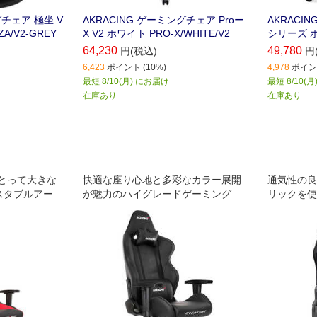
グチェア 極坐 V
AKRACING ゲーミングチェア Proー
AKRACIN
A/V2-GREY
X V2 ホワイト PRO-X/WHITE/V2
シリーズ ホ
64,230
49,780
円(税込)
円
6,423
ポイント (10%)
4,978
ポイント
最短 8/10(月) にお届け
最短 8/10(
在庫あり
在庫あり
とって大きな
快適な座り心地と多彩なカラー展開
通気性の良
スタブルアーム
が魅力のハイグレードゲーミングチ
リックを使
ィス&ゲーミン
ェアAKRacingゲーミングチェアの基
ミングチェ
本機能を搭載し､張地には耐久性･質
感に優れるPUレザーを採用していま
す｡