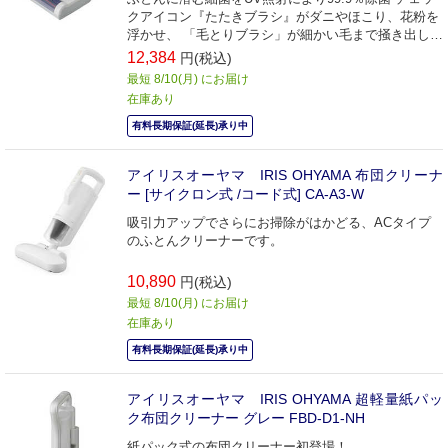
クアイコン『たたきブラシ』がダニやほこり、花粉を
浮かせ、 「毛とりブラシ」が細かい毛まで掻き出して
吸引
12,384
円(税込)
最短 8/10(月) にお届け
在庫あり
有料長期保証(延長)承り中
アイリスオーヤマ IRIS OHYAMA 布団クリーナ
ー [サイクロン式 /コード式] CA-A3-W
吸引力アップでさらにお掃除がはかどる、ACタイプ
のふとんクリーナーです。
10,890
円(税込)
最短 8/10(月) にお届け
在庫あり
有料長期保証(延長)承り中
アイリスオーヤマ IRIS OHYAMA 超軽量紙パッ
ク布団クリーナー グレー FBD-D1-NH
紙パック式の布団クリーナー初登場！