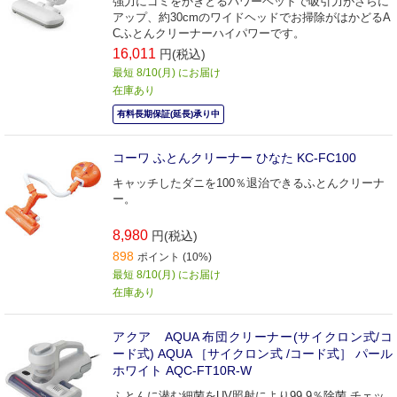
強力にゴミをかきとるパワーヘッドで吸引力がさらに
アップ、約30cmのワイドヘッドでお掃除がはかどるA
Cふとんクリーナーハイパワーです。
16,011
円(税込)
最短 8/10(月) にお届け
在庫あり
有料長期保証(延長)承り中
コーワ ふとんクリーナー ひなた KC-FC100
キャッチしたダニを100％退治できるふとんクリーナ
ー。
8,980
円(税込)
898
ポイント (10%)
最短 8/10(月) にお届け
在庫あり
アクア AQUA 布団クリーナー(サイクロン式/コ
ード式) AQUA ［サイクロン式 /コード式］ パール
ホワイト AQC-FT10R-W
ふとんに潜む細菌をUV照射により99.9％除菌 チェッ