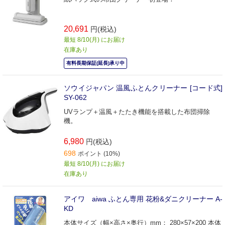
20,691
円(税込)
最短 8/10(月) にお届け
在庫あり
有料長期保証(延長)承り中
ソウイジャパン 温風ふとんクリーナー [コード式]
SY-062
UVランプ＋温風＋たたき機能を搭載した布団掃除
機。
6,980
円(税込)
698
ポイント (10%)
最短 8/10(月) にお届け
在庫あり
アイワ aiwa ふとん専用 花粉&ダニクリーナー A-
KD
本体サイズ（幅×高さ×奥行）mm： 280×57×200 本体