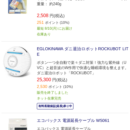
重量： 約240g
2,508
円(税込)
251
ポイント (10%)
最短 8/10(月) にお届け
在庫あり
EGLOKINAWA ダニ退治ロボットROCKUBOT LIT
E
ボタン一つ全自動で楽々ダニ対策！強力な紫外線（U
VC）と超音波のW作用で快適な睡眠環境を整えます。
ダニ退治ロボット「ROCKUBOT」
25,300
円(税込)
2,530
ポイント (10%)
販売を終了しました
ネット在庫完売
有料長期保証(延長)承り中
エコバックス 電源延長ケーブル WS061
エコバックス 電源延長ケーブル