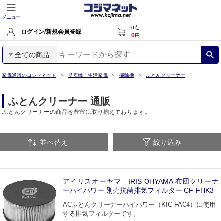
メニュー
0
点
ログイン/新規会員登録
0
円
全ての商品
家電通販のコジマネット
洗濯機・生活家電
掃除機
ふとんクリーナー
ふとんクリーナー 通販
ふとんクリーナーの商品を豊富に取り揃えております。
並べ替え
絞り込み
アイリスオーヤマ IRIS OHYAMA 布団クリーナ
ーハイパワー 別売抗菌排気フィルター CF-FHK3
ACふとんクリーナーハイパワー（KIC-FAC4）に使用
する排気フィルターです。