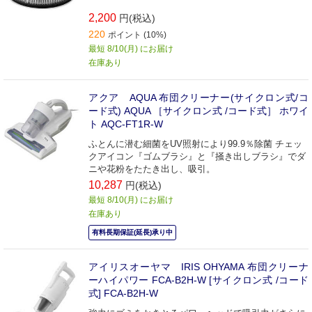
2,200
円(税込)
220
ポイント (10%)
最短 8/10(月) にお届け
在庫あり
アクア AQUA 布団クリーナー(サイクロン式/コ
ード式) AQUA ［サイクロン式 /コード式］ ホワイ
ト AQC-FT1R-W
ふとんに潜む細菌をUV照射により99.9％除菌 チェッ
クアイコン『ゴムブラシ』と『掻き出しブラシ』でダ
ニや花粉をたたき出し、吸引。
10,287
円(税込)
最短 8/10(月) にお届け
在庫あり
有料長期保証(延長)承り中
アイリスオーヤマ IRIS OHYAMA 布団クリーナ
ーハイパワー FCA-B2H-W [サイクロン式 /コード
式] FCA-B2H-W