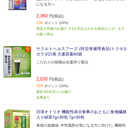
になる方へ
2,360
円(税込)
236
ポイント (10%)
商品入荷後のお届け ※1か月以上かかる場合がございます
お取り寄せ
ヤクルトヘルスフーズ (特定保健用食品(トクホ))
カラダ計画 大麦若葉60袋
こだわりの朝摘み生葉搾り製法
2,030
円(税込)
203
ポイント (10%)
最短 8/10(月) にお届け
在庫あり
日清オイリオ 機能性表示食事のおともに食物繊維
入り緑茶7g×30包 7g×30包
食後の血糖値､中性脂肪が気になる方に向けた､機能性