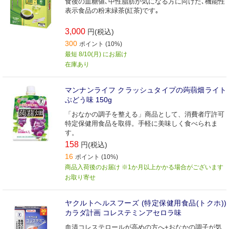
食後の血糖値､中性脂肪が気になる方に向けた､機能性
表示食品の粉末緑茶(紅茶)です｡
3,000
円(税込)
300
ポイント (10%)
最短 8/10(月) にお届け
在庫あり
マンナンライフ クラッシュタイプの蒟蒻畑ライト
ぶどう味 150g
「おなかの調子を整える」商品として、消費者庁許可
特定保健用食品を取得。手軽に美味しく食べられま
す。
158
円(税込)
16
ポイント (10%)
商品入荷後のお届け ※1か月以上かかる場合がございます
お取り寄せ
ヤクルトヘルスフーズ (特定保健用食品(トクホ))
カラダ計画 コレステミンアセロラ味
血清コレステロールが高めの方へ+おなかの調子が気