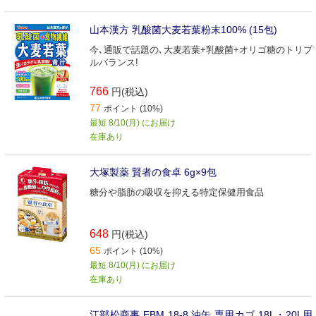
山本漢方 乳酸菌大麦若葉粉末100% (15包)
今､通販で話題の､大麦若葉+乳酸菌+オリゴ糖のトリプ
ルバランス!
766
円(税込)
77
ポイント (10%)
最短 8/10(月) にお届け
在庫あり
大塚製薬 賢者の食卓 6g×9包
糖分や脂肪の吸収を抑える特定保健用食品
648
円(税込)
65
ポイント (10%)
最短 8/10(月) にお届け
在庫あり
江部松商事 EBM 18-8 油缶 専用カゴ 18L・20L用