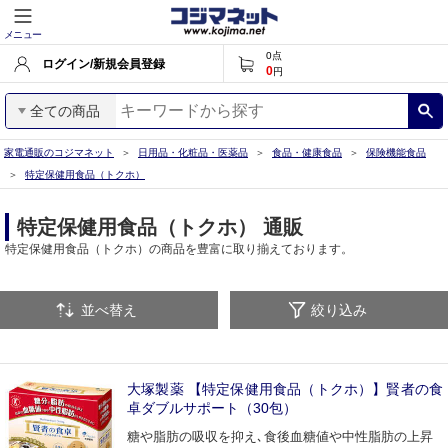
メニュー
0
点
ログイン/新規会員登録
0
円
全ての商品
家電通販のコジマネット
日用品・化粧品・医薬品
食品・健康食品
保険機能食品
特定保健用食品（トクホ）
特定保健用食品（トクホ） 通販
特定保健用食品（トクホ）の商品を豊富に取り揃えております。
並べ替え
絞り込み
大塚製薬 【特定保健用食品（トクホ）】賢者の食
卓ダブルサポート（30包）
糖や脂肪の吸収を抑え､食後血糖値や中性脂肪の上昇