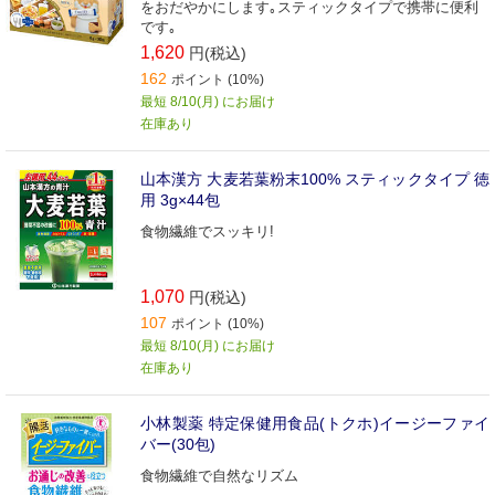
をおだやかにします｡スティックタイプで携帯に便利
です｡
1,620
円(税込)
162
ポイント (10%)
最短 8/10(月) にお届け
在庫あり
山本漢方 大麦若葉粉末100% スティックタイプ 徳
用 3g×44包
食物繊維でスッキリ!
1,070
円(税込)
107
ポイント (10%)
最短 8/10(月) にお届け
在庫あり
小林製薬 特定保健用食品(トクホ)イージーファイ
バー(30包)
食物繊維で自然なリズム