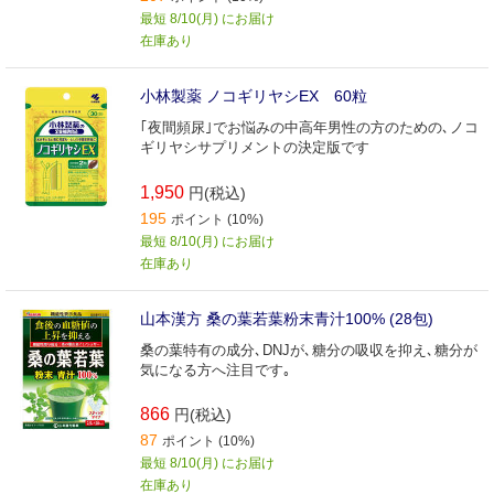
最短 8/10(月) にお届け
在庫あり
小林製薬 ノコギリヤシEX 60粒
｢夜間頻尿｣でお悩みの中高年男性の方のための､ノコ
ギリヤシサプリメントの決定版です
1,950
円(税込)
195
ポイント (10%)
最短 8/10(月) にお届け
在庫あり
山本漢方 桑の葉若葉粉末青汁100% (28包)
桑の葉特有の成分､DNJが､糖分の吸収を抑え､糖分が
気になる方へ注目です｡
866
円(税込)
87
ポイント (10%)
最短 8/10(月) にお届け
在庫あり