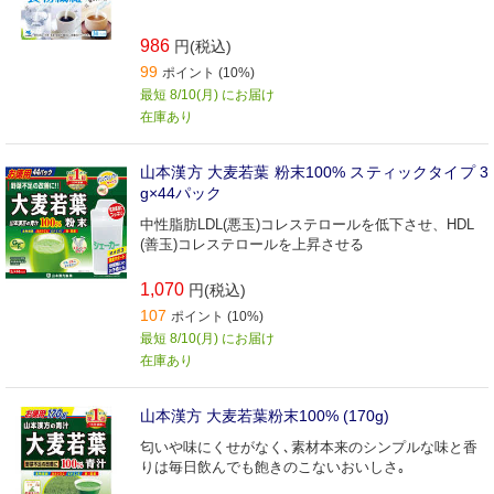
986
円(税込)
99
ポイント (10%)
最短 8/10(月) にお届け
在庫あり
山本漢方 大麦若葉 粉末100% スティックタイプ 3
g×44パック
中性脂肪LDL(悪玉)コレステロールを低下させ、HDL
(善玉)コレステロールを上昇させる
1,070
円(税込)
107
ポイント (10%)
最短 8/10(月) にお届け
在庫あり
山本漢方 大麦若葉粉末100% (170g)
匂いや味にくせがなく､素材本来のシンプルな味と香
りは毎日飲んでも飽きのこないおいしさ｡