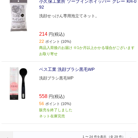
小久保工業所 ソープインホイッパー グレー KH-0
92
洗顔せっけん専用泡立てネット。
214
円(税込)
22
ポイント (10%)
商品入荷後のお届け ※1か月以上かかる場合がございます
お取り寄せ
ベス工業 洗顔ブラシ黒毛WP
洗顔ブラシ黒毛WP
558
円(税込)
56
ポイント (10%)
販売を終了しました
ネット在庫完売
前のページへ
1
〜
24
件を表示 （全
29
件）