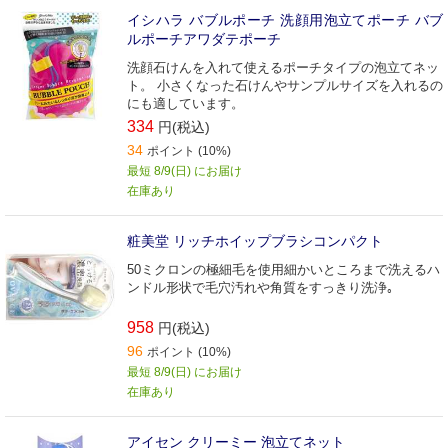
イシハラ バブルポーチ 洗顔用泡立てポーチ バブ
ルポーチアワダテポーチ
洗顔石けんを入れて使えるポーチタイプの泡立てネッ
ト。 小さくなった石けんやサンプルサイズを入れるの
にも適しています。
334
円(税込)
34
ポイント (10%)
最短 8/9(日) にお届け
在庫あり
粧美堂 リッチホイップブラシコンパクト
50ミクロンの極細毛を使用細かいところまで洗えるハ
ンドル形状で毛穴汚れや角質をすっきり洗浄｡
958
円(税込)
96
ポイント (10%)
最短 8/9(日) にお届け
在庫あり
アイセン クリーミー 泡立てネット