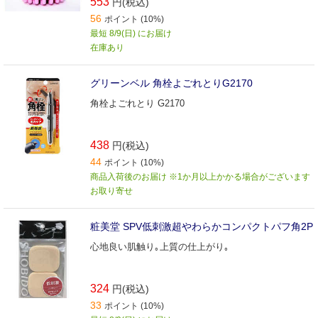
553
円(税込)
56
ポイント (10%)
最短 8/9(日) にお届け
在庫あり
グリーンベル 角栓よごれとりG2170
角栓よごれとり G2170
438
円(税込)
44
ポイント (10%)
商品入荷後のお届け ※1か月以上かかる場合がございます
お取り寄せ
粧美堂 SPV低刺激超やわらかコンパクトパフ角2P
心地良い肌触り｡上質の仕上がり｡
324
円(税込)
33
ポイント (10%)