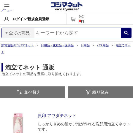
メニュー
0
点
ログイン/新規会員登録
0
円
全ての商品
家電通販のコジマネット
日用品・化粧品・医薬品
日用品
バス用品
泡立てネッ
ト
泡立てネット 通販
泡立てネットの商品を豊富に取り揃えております。
並べ替え
絞り込み
貝印 アワダテネット
しっかりきめの細かい泡が作れる洗顔用泡立てネット
です。