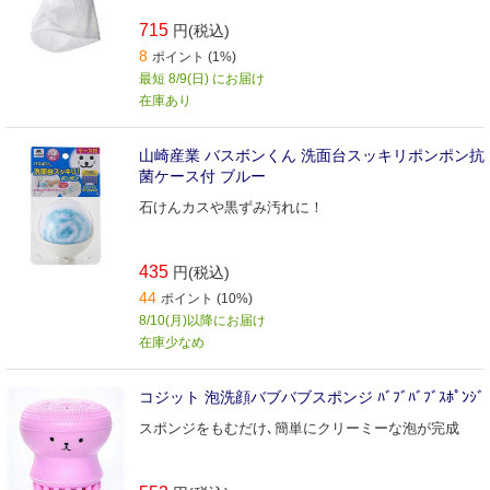
715
円(税込)
8
ポイント (1%)
最短 8/9(日) にお届け
在庫あり
山崎産業 バスボンくん 洗面台スッキリポンポン抗
菌ケース付 ブルー
石けんカスや黒ずみ汚れに！
435
円(税込)
44
ポイント (10%)
8/10(月)以降にお届け
在庫少なめ
コジット 泡洗顔バブバブスポンジ ﾊﾞﾌﾞﾊﾞﾌﾞｽﾎﾟﾝｼﾞ
スポンジをもむだけ､簡単にクリーミーな泡が完成