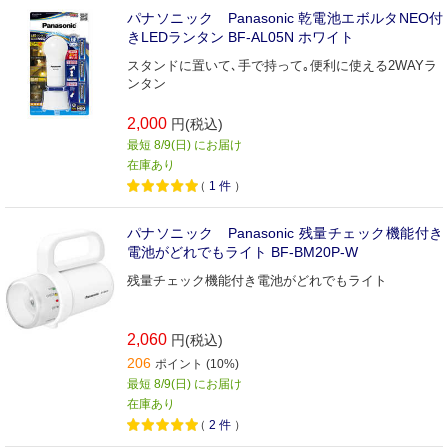
パナソニック Panasonic 乾電池エボルタNEO付
きLEDランタン BF-AL05N ホワイト
スタンドに置いて､手で持って｡便利に使える2WAYラ
ンタン
2,000
円(税込)
最短 8/9(日) にお届け
在庫あり
（
1
件
）
パナソニック Panasonic 残量チェック機能付き
電池がどれでもライト BF-BM20P-W
残量チェック機能付き電池がどれでもライト
2,060
円(税込)
206
ポイント (10%)
最短 8/9(日) にお届け
在庫あり
（
2
件
）