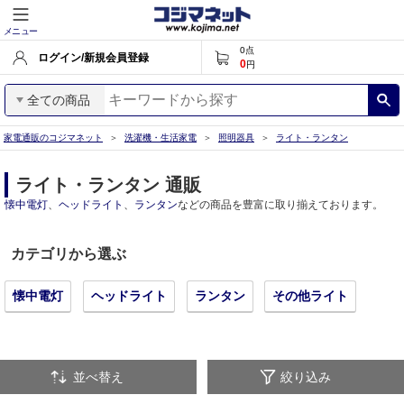
メニュー
0
点
ログイン/新規会員登録
0
円
全ての商品
家電通販のコジマネット
洗濯機・生活家電
照明器具
ライト・ランタン
ライト・ランタン 通販
懐中電灯
、
ヘッドライト
、
ランタン
などの商品を豊富に取り揃えております。
カテゴリから選ぶ
懐中電灯
ヘッドライト
ランタン
その他ライト
並べ替え
絞り込み