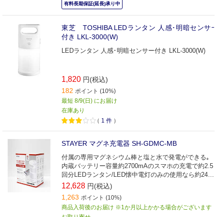
有料長期保証(延長)承り中
東芝 TOSHIBA LEDランタン 人感･明暗センサｰ
付き LKL-3000(W)
LEDランタン 人感･明暗センサー付き LKL-3000(W)
1,820
円(税込)
182
ポイント (10%)
最短 8/9(日) にお届け
在庫あり
（
1
件
）
STAYER マグネ充電器 SH-GDMC-MB
付属の専用マグネシウム棒と塩と水で発電ができる｡
内蔵バッテリー容量約2700mAのスマホの充電で約2.5
回分LEDランタン/LED懐中電灯のみの使用なら約24時
間※マグネシウム棒1本の使用目安になります｡
12,628
円(税込)
1,263
ポイント (10%)
商品入荷後のお届け ※1か月以上かかる場合がございます
お取り寄せ