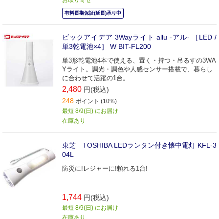
有料長期保証(延長)承り中
ビックアイデア 3Wayライト allu -アル- ［LED /
単3乾電池×4］ W BIT-FL200
単3形乾電池4本で使える、置く・持つ・吊るすの3WA
Yライト。調光・調色や人感センサー搭載で、暮らし
に合わせて活躍の1台。
2,480
円(税込)
248
ポイント (10%)
最短 8/9(日) にお届け
在庫あり
東芝 TOSHIBA LEDランタン付き懐中電灯 KFL-3
04L
防災に!レジャーに!頼れる1台!
1,744
円(税込)
最短 8/9(日) にお届け
在庫あり