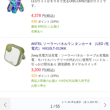
LEDライトがキラキラ光るUNICORNの形のライトで
す。
4,378
円(税込)
438
ポイント (10%)
最短 8/9(日) にお届け
在庫あり
ANTEL ソーラーパネルランタンカーキ ［LED /充
電式］ HX10LT-013KK
2way充電方法充電：ソーラーパネル・ケーブル充電給
電：モバイルバッテリーの代わりに使用可 ハンドル：
引っかけ部分あり 調光調色 ダイヤルスイッチ
3,200
円(税込)
320
ポイント (10%)
商品入荷後のお届け ※8/24(月)以降入荷予定
お取り寄せ
前のページへ
1
〜
24
件を表示 （全
1,320
件）
1
/
55