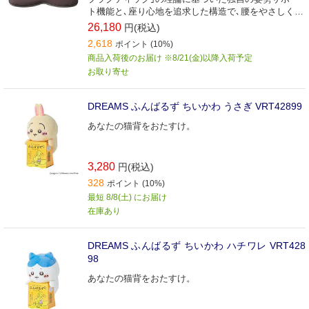
ト機能と､座り心地を追求した構造で､腰をやさしく包
み込み正しい姿勢へと導く
26,180
円(税込)
2,618
ポイント (10%)
商品入荷後のお届け ※8/21(金)以降入荷予定
お取り寄せ
DREAMS ふんばるず ちいかわ うさぎ VRT42899
あなたの猫背をおたすけ。
3,280
円(税込)
328
ポイント (10%)
最短 8/8(土) にお届け
在庫あり
DREAMS ふんばるず ちいかわ ハチワレ VRT428
98
あなたの猫背をおたすけ。