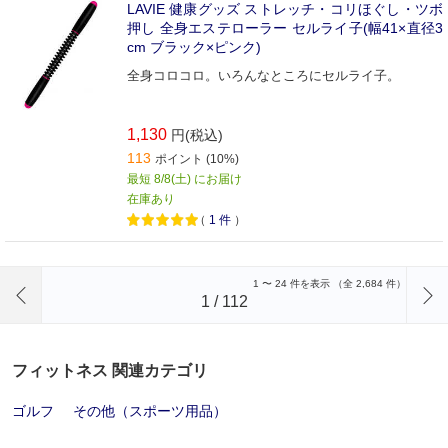
LAVIE 健康グッズ ストレッチ・コリほぐし・ツボ
押し 全身エステローラー セルライ子(幅41×直径3
cm ブラック×ピンク)
全身コロコロ。いろんなところにセルライ子。
1,130
円(税込)
113
ポイント (10%)
最短 8/8(土) にお届け
在庫あり
（
1
件
）
前のページへ
1
〜
24
件を表示 （全
2,684
件）
1
/
112
フィットネス 関連カテゴリ
ゴルフ
その他（スポーツ用品）