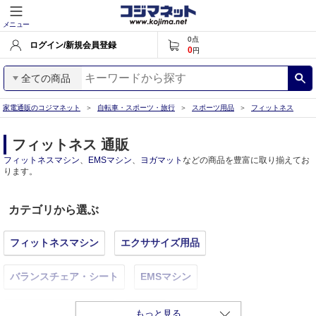
メニュー
0
点
ログイン/新規会員登録
0
円
全ての商品
家電通販のコジマネット
自転車・スポーツ・旅行
スポーツ用品
フィットネス
フィットネス 通販
フィットネスマシン
、
EMSマシン
、
ヨガマット
などの商品を豊富に取り揃えてお
ります。
カテゴリから選ぶ
フィットネスマシン
エクササイズ用品
バランスチェア・シート
EMSマシン
ウェイトトレーニング
縄跳び
もっと見る