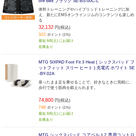
ore Belt ブラック SE-BS-00C-L
体幹トレーニングやハイブリッドトレーニングに加
え、新たにEMSオンラインジムのコンテンツも楽しめ
る
32,132
円(税込)
322
ポイント (1%)
最短 8/8(土) にお届け
在庫あり
MTG SIXPAD Foot Fit 3 Heat ( シックスパッド フ
ットフィット スリー ヒート ) 充電式 ホワイト SE
-BY-02A
座ったまま足を乗せることで、好きなときに気軽に、
歩行で使う筋肉を鍛えられます。
74,800
円(税込)
748
ポイント (1%)
最短 8/8(土) にお届け
在庫あり
MTG シックスパッド コアベルト2 専用コントロ