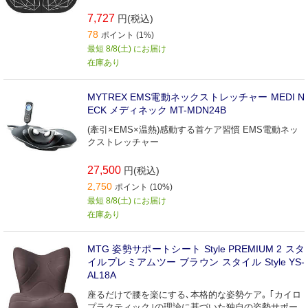
7,727
円(税込)
78
ポイント (1%)
最短 8/8(土) にお届け
在庫あり
MYTREX EMS電動ネックストレッチャー MEDI N
ECK メディネック MT-MDN24B
(牽引×EMS×温熱)感動する首ケア習慣 EMS電動ネッ
クストレッチャー
27,500
円(税込)
2,750
ポイント (10%)
最短 8/8(土) にお届け
在庫あり
MTG 姿勢サポートシート Style PREMIUM 2 スタ
イルプレミアムツー ブラウン スタイル Style YS-
AL18A
座るだけで腰を楽にする､本格的な姿勢ケア｡ ｢カイロ
プラクティック｣の理論に基づいた独自の姿勢サポー