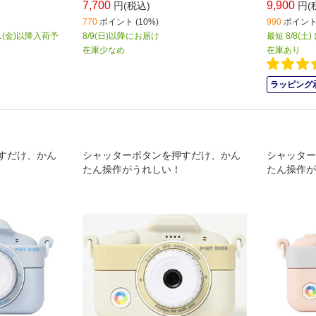
7,700
9,900
円(税込)
円(
770
ポイント (10%)
990
ポイント 
1(金)以降入荷予
8/9(日)以降にお届け
最短 8/8(土
在庫少なめ
在庫あり
ラッピング
すだけ、かん
シャッターボタンを押すだけ、かん
シャッター
たん操作がうれしい！
たん操作が