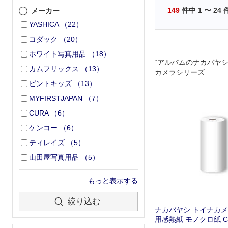
149
件中
1
〜
24
メーカー
YASHICA
（
22
）
コダック
（
20
）
ホワイト写真用品
（
18
）
“アルバムのナカバヤシ
カムフリックス
（
13
）
カメラシリーズ
ピントキッズ
（
13
）
MYFIRSTJAPAN
（
7
）
CURA
（
6
）
ケンコー
（
6
）
ティレイズ
（
5
）
山田屋写真用品
（
5
）
もっと表示する
絞り込む
ナカバヤシ トイナカ
用感熱紙 モノクロ紙 CA