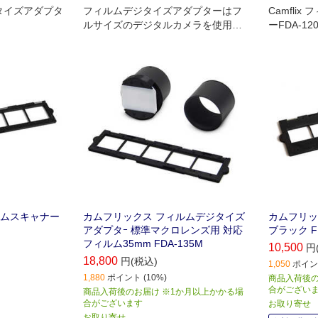
デジタイズアダプタ
フィルムデジタイズアダプターはフ
Camfli
ルサイズのデジタルカメラを使用し
ーFDA-12
て､銀塩フィルムを手軽にデジタル化
ー 35mm
できる製品です｡
ルムスキャナー
カムフリックス フィルムデジタイズ
カムフリッ
アダプタｰ 標準マクロレンズ用 対応
ブラック FH
フィルム35mm FDA-135M
10,500
円
18,800
円(税込)
1,050
ポイント
1,880
ポイント (10%)
商品入荷後の
合がござい
商品入荷後のお届け ※1か月以上かかる場
合がございます
お取り寄せ
お取り寄せ