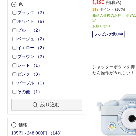
1,190
円(税込)
色
119
ポイント (10%)
ブラック
（
2
）
商品入荷後のお届け ※8/2
定
ホワイト
（
6
）
お取り寄せ
ブルー
（
2
）
ラッピング承り中
ベージュ
（
2
）
イエロー
（
2
）
ブラウン
（
2
）
レッド
（
1
）
シャッターボタンを押
たん操作がうれしい！
ピンク
（
3
）
パープル
（
1
）
その他
（
1
）
絞り込む
価格
105円～248,000円
（
148
）