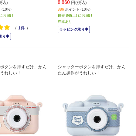
8,860
税込)
円(税込)
(10%)
886
ポイント (10%)
) にお届け
最短 8/8(土) にお届け
在庫あり
（
1
件
）
ラッピング承り中
承り中
ボタンを押すだけ、かん
シャッターボタンを押すだけ、かん
うれしい！
たん操作がうれしい！