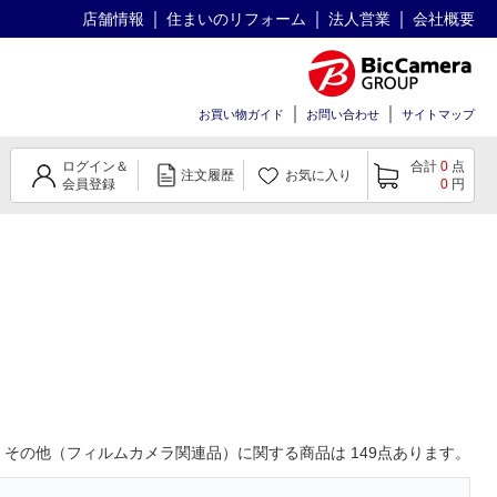
店舗情報
住まいのリフォーム
法人営業
会社概要
お買い物ガイド
お問い合わせ
サイトマップ
ログイン＆
合計
0
点
注文履歴
お気に入り
会員登録
0
円
その他（フィルムカメラ関連品）
に関する商品は
149
点あります。