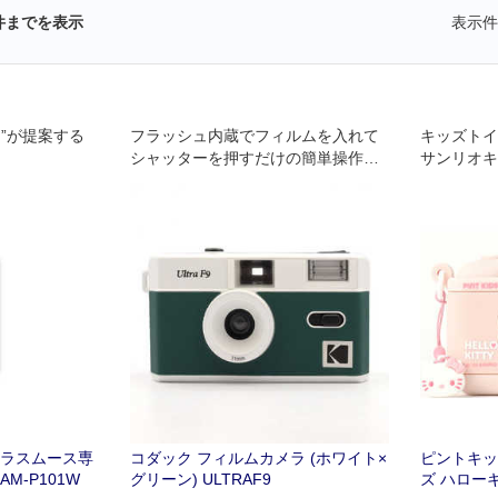
件までを表示
表示件
”が提案する
フラッシュ内蔵でフィルムを入れて
キッズトイ
シャッターを押すだけの簡単操作フ
サンリオキ
イルムカメラ
インです。
メラスムース専
コダック フィルムカメラ (ホワイト×
ピントキッ
M-P101W
グリーン) ULTRAF9
ズ ハローキ