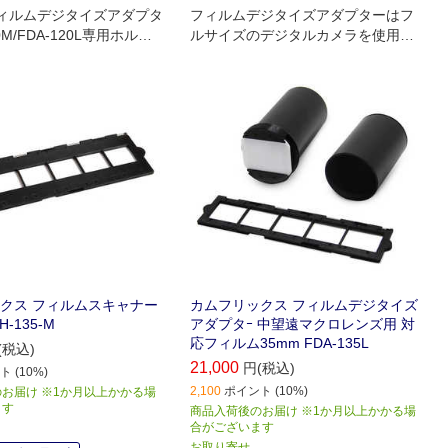
x フィルムデジタイズアダプタ
フィルムデジタイズアダプターはフ
0M/FDA-120L専用ホルダ
ルサイズのデジタルカメラを使用し
フィルム/6コマ
て､銀塩フィルムを手軽にデジタル化
できる製品
クス フィルムスキャナー
カムフリックス フィルムデジタイズ
-135-M
アダプタｰ 中望遠マクロレンズ用 対
応フィルム35mm FDA-135L
(税込)
21,000
円(税込)
 (10%)
2,100
ポイント (10%)
お届け ※1か月以上かかる場
ます
商品入荷後のお届け ※1か月以上かかる場
合がございます
お取り寄せ