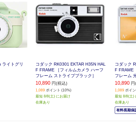
u ライトグリ
コダック RK0301 EKTAR H35N HAL
コダック RK
F FRAME ［フィルムカメラ ハーフ
F FRAM
フレーム ストライプブラック］
フレーム 
10,890
10,890
円(税込)
円
1,089
ポイント (10%)
1,089
ポイント
最短 8/8(土) にお届け
最短 8/8(土
在庫あり
在庫あり
有料長期保証