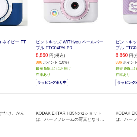
u ネイビー FT
ピントキッズ WITHyou ペールパー
ピントキッ
プル FTC04PALPR
プル FTC0
8,860
8,860
円(税込)
円(
886
ポイント (10%)
886
ポイント 
最短 8/8(土) にお届け
最短 8/8(土
在庫あり
在庫あり
ラッピング承り中
ラッピング
すだけ、かん
KODAK EKTAR H35Nの1ショット
KODAK E
は、ハーフフレームの写真となりま
は、ハーフ
す
す