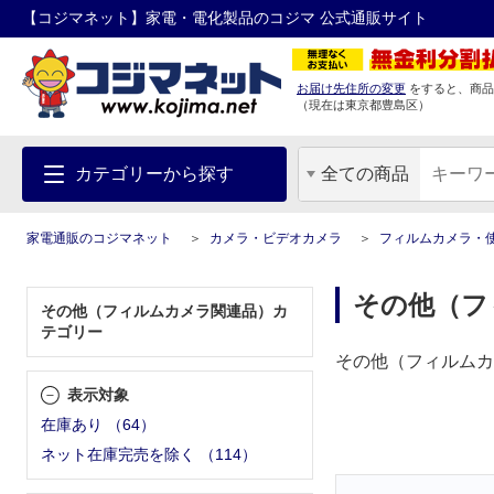
【コジマネット】家電・電化製品のコジマ 公式通販サイト
お届け先住所の変更
をすると、商品
（現在は
東京都
豊島区
）
カテゴリーから探す
全ての商品
家電通販のコジマネット
カメラ・ビデオカメラ
フィルムカメラ・
その他（フ
その他（フィルムカメラ関連品）カ
テゴリー
その他（フィルムカ
表示対象
在庫あり
（
64
）
ネット在庫完売を除く
（
114
）