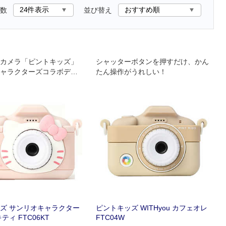
数
並び替え
カメラ「ピントキッズ」
シャッターボタンを押すだけ、かん
ャラクターズコラボデザ
たん操作がうれしい！
ズ サンリオキャラクター
ピントキッズ WITHyou カフェオレ
ティ FTC06KT
FTC04W