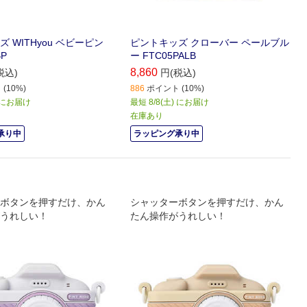
 WITHyou ベビーピン
ピントキッズ クローバー ペールブル
BP
ー FTC05PALB
8,860
税込)
円(税込)
(10%)
886
ポイント (10%)
) にお届け
最短 8/8(土) にお届け
在庫あり
承り中
ラッピング承り中
ボタンを押すだけ、かん
シャッターボタンを押すだけ、かん
うれしい！
たん操作がうれしい！