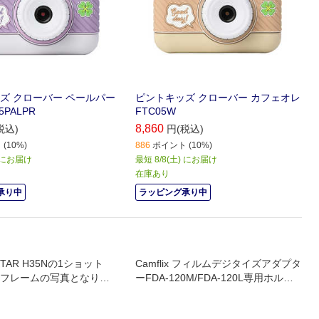
ズ クローバー ペールパー
ピントキッズ クローバー カフェオレ
5PALPR
FTC05W
8,860
税込)
円(税込)
(10%)
886
ポイント (10%)
) にお届け
最短 8/8(土) にお届け
在庫あり
承り中
ラッピング承り中
KTAR H35Nの1ショット
Camflix フィルムデジタイズアダプタ
フレームの写真となりま
ーFDA-120M/FDA-120L専用ホルダ
ー