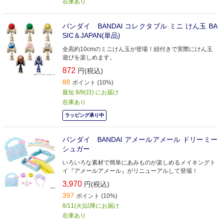
在庫あり
バンダイ BANDAI コレクタブル ミニ けん玉 BA
SIC＆JAPAN(単品)
全高約10cmのミニけん玉が登場！紐付きで実際にけん玉
遊びを楽しめます。
872
円(税込)
88
ポイント (10%)
最短 8/9(日) にお届け
在庫あり
ラッピング承り中
バンダイ BANDAI アメールアメール ドリーミー
シュガー
いろいろな素材で簡単にあみものが楽しめるメイキングト
イ『アメールアメール』がリニューアルして登場！
3,970
円(税込)
397
ポイント (10%)
8/11(火)以降にお届け
在庫あり