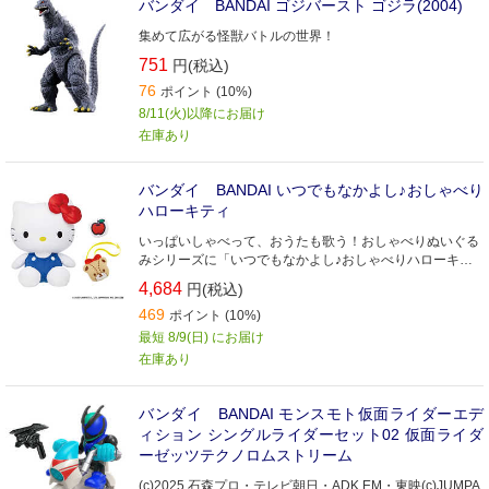
バンダイ BANDAI ゴジバースト ゴジラ(2004)
集めて広がる怪獣バトルの世界！
751
円(税込)
76
ポイント (10%)
8/11(火)以降にお届け
在庫あり
バンダイ BANDAI いつでもなかよし♪おしゃべり
ハローキティ
いっぱいしゃべって、おうたも歌う！おしゃべりぬいぐる
みシリーズに「いつでもなかよし♪おしゃべりハローキテ
ィ」が登場！
4,684
円(税込)
469
ポイント (10%)
最短 8/9(日) にお届け
在庫あり
バンダイ BANDAI モンスモト仮面ライダーエデ
ィション シングルライダーセット02 仮面ライダ
ーゼッツテクノロムストリーム
(c)2025 石森プロ・テレビ朝日・ADK EM・東映(c)JUMPA