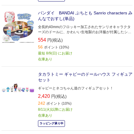
バンダイ BANDAI ぷちとも Sanrio characters み
んなでおすし(単品)
全長約40mmのフロッキー加工されたサンリオキャラクタ
ーズのドールに、かわいい生地製のお洋服が付属したシリ
ーズ！
554
円(税込)
56
ポイント (10%)
最短 8/9(日) にお届け
在庫あり
タカラトミー ギャビーのドールハウス フィギュア
セット
ギャビーとネコちゃん達のフィギュアセット！
2,420
円(税込)
242
ポイント (10%)
8/11(火)以降にお届け
在庫あり
ラッピング承り中