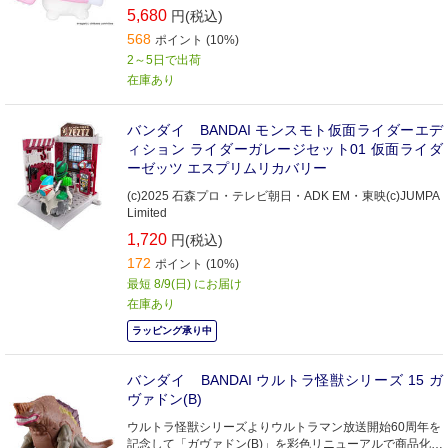
5,680
円(税込)
568
ポイント (10%)
2～5日で出荷
在庫あり
バンダイ BANDAI モンスモト仮面ライダーエデ
ィション ライダーガレージセット01 仮面ライダ
ーゼッツ エスプリムリカバリー
(c)2025 石森プロ・テレビ朝日・ADK EM・東映(c)JUMPA
Limited
1,720
円(税込)
172
ポイント (10%)
最短 8/9(日) にお届け
在庫あり
ラッピング承り中
バンダイ BANDAI ウルトラ怪獣シリーズ 15 ガ
ヴァドン(B)
ウルトラ怪獣シリーズよりウルトラマン放送開始60周年を
記念して「ガヴァドン(B)」を彩色リニューアルで商品化い