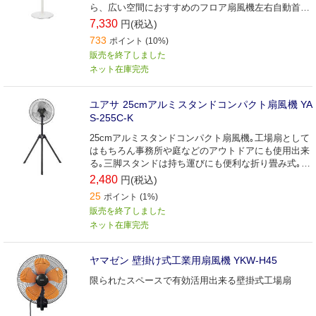
ら、広い空間におすすめのフロア扇風機左右自動首振
り機能(約70度)、風量調節4段階
7,330
円(税込)
733
ポイント (10%)
販売を終了しました
ネット在庫完売
ユアサ 25cmアルミスタンドコンパクト扇風機 YA
S-255C-K
25cmアルミスタンドコンパクト扇風機｡工場扇として
はもちろん事務所や庭などのアウトドアにも使用出来
る｡三脚スタンドは持ち運びにも便利な折り畳み式｡上
下左右立体首振りでコンパクトでも強い風で効率よく
2,480
円(税込)
循環｡
25
ポイント (1%)
販売を終了しました
ネット在庫完売
ヤマゼン 壁掛け式工業用扇風機 YKW-H45
限られたスペースで有効活用出来る壁掛式工場扇