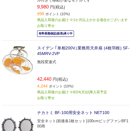
ル付きで移動が楽なモデルです
9,980
円(税込)
998
ポイント (10%)
商品入荷後のお届け ※1か月以上かかる場合がございます
お取り寄せ
有料長期保証(延長)承り中
スイデン ｢単相200V｣業務用天井扇 (4枚羽根) SF-
45MRV-2VP
無段変速式
42,440
円(税込)
4,244
ポイント (10%)
商品入荷後のお届け ※8/24(月)以降入荷予定
お取り寄せ
ナカトミ BF-100用安全ネット NET100
安全ネット(前後各1枚セット)100cmビッグファンBF1
00用