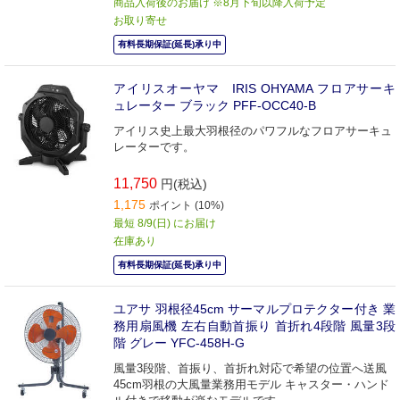
商品入荷後のお届け ※8月下旬以降入荷予定
お取り寄せ
有料長期保証(延長)承り中
アイリスオーヤマ IRIS OHYAMA フロアサーキ
ュレーター ブラック PFF-OCC40-B
アイリス史上最大羽根径のパワフルなフロアサーキュ
レーターです。
11,750
円(税込)
1,175
ポイント (10%)
最短 8/9(日) にお届け
在庫あり
有料長期保証(延長)承り中
ユアサ 羽根径45cm サーマルプロテクター付き 業
務用扇風機 左右自動首振り 首折れ4段階 風量3段
階 グレー YFC-458H-G
風量3段階、首振り、首折れ対応で希望の位置へ送風
45cm羽根の大風量業務用モデル キャスター・ハンド