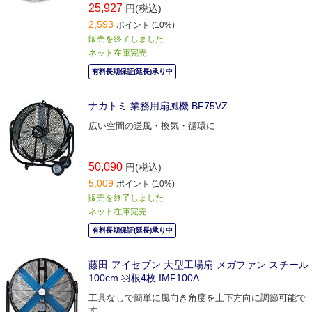
25,927
円(税込)
2,593
ポイント (10%)
販売を終了しました
ネット在庫完売
有料長期保証(延長)承り中
ナカトミ 業務用扇風機 BF75VZ
広い空間の送風・換気・循環に
50,090
円(税込)
5,009
ポイント (10%)
販売を終了しました
ネット在庫完売
有料長期保証(延長)承り中
藤田 アイセブン 大型工場扇 メガファン スチール
100cm 羽根4枚 IMF100A
工具なしで簡単に風向き角度を上下方向に調節可能で
す。