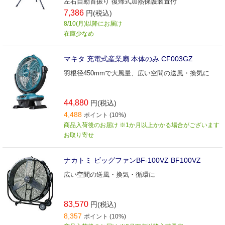
左右自動首振り 復帰式加熱保護装置付
7,386
円(税込)
8/10(月)以降にお届け
在庫少なめ
マキタ 充電式産業扇 本体のみ CF003GZ
羽根径450mmで大風量、広い空間の送風・換気に
44,880
円(税込)
4,488
ポイント (10%)
商品入荷後のお届け ※1か月以上かかる場合がございます
お取り寄せ
ナカトミ ビッグファンBF-100VZ BF100VZ
広い空間の送風・換気・循環に
83,570
円(税込)
8,357
ポイント (10%)