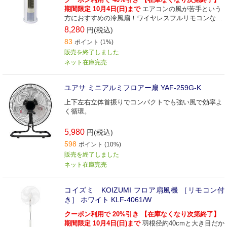
期間限定 10月4日(日)まで
エアコンの風が苦手という
方におすすめの冷風扇！ワイヤレスフルリモコンなの
で、操作も便利♪
8,280
円(税込)
83
ポイント (1%)
販売を終了しました
ネット在庫完売
ユアサ ミニアルミフロアー扇 YAF-259G-K
上下左右立体首振りでコンパクトでも強い風で効率よ
く循環。
5,980
円(税込)
598
ポイント (10%)
販売を終了しました
ネット在庫完売
コイズミ KOIZUMI フロア扇風機 ［リモコン付
き］ ホワイト KLF-4061/W
クーポン利用で 20%引き 【在庫なくなり次第終了】
期間限定 10月4日(日)まで
羽根径約40cmと大き目だか