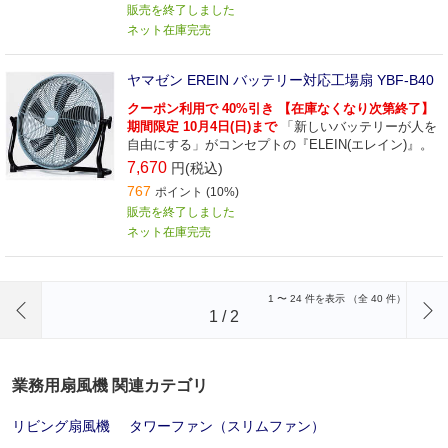
販売を終了しました
ネット在庫完売
ヤマゼン EREIN バッテリー対応工場扇 YBF-B40
クーポン利用で 40%引き 【在庫なくなり次第終了】
期間限定 10月4日(日)まで
「新しいバッテリーが人を
自由にする」がコンセプトの『ELEIN(エレイン)』。
7,670
円(税込)
767
ポイント (10%)
販売を終了しました
ネット在庫完売
前のページへ
1
〜
24
件を表示 （全
40
件）
1
/
2
業務用扇風機 関連カテゴリ
リビング扇風機
タワーファン（スリムファン）