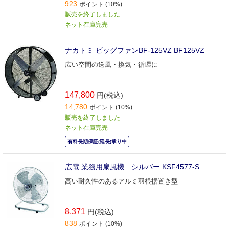
923
ポイント (10%)
販売を終了しました
ネット在庫完売
ナカトミ ビッグファンBF-125VZ BF125VZ
広い空間の送風・換気・循環に
147,800
円(税込)
14,780
ポイント (10%)
販売を終了しました
ネット在庫完売
有料長期保証(延長)承り中
広電 業務用扇風機 シルバー KSF4577-S
高い耐久性のあるアルミ羽根据置き型
8,371
円(税込)
838
ポイント (10%)