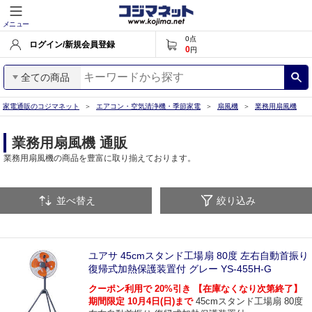
メニュー
0
点
ログイン/新規会員登録
0
円
全ての商品
家電通販のコジマネット
エアコン・空気清浄機・季節家電
扇風機
業務用扇風機
業務用扇風機 通販
業務用扇風機の商品を豊富に取り揃えております。
並べ替え
絞り込み
ユアサ 45cmスタンド工場扇 80度 左右自動首振り
復帰式加熱保護装置付 グレー YS-455H-G
クーポン利用で 20%引き 【在庫なくなり次第終了】
期間限定 10月4日(日)まで
45cmスタンド工場扇 80度