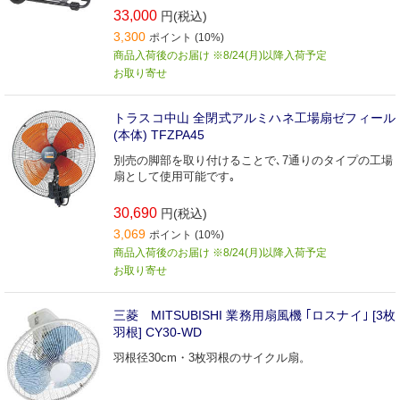
33,000
円(税込)
3,300
ポイント (10%)
商品入荷後のお届け ※8/24(月)以降入荷予定
お取り寄せ
トラスコ中山 全閉式アルミハネ工場扇ゼフィール
(本体) TFZPA45
別売の脚部を取り付けることで､7通りのタイプの工場
扇として使用可能です｡
30,690
円(税込)
3,069
ポイント (10%)
商品入荷後のお届け ※8/24(月)以降入荷予定
お取り寄せ
三菱 MITSUBISHI 業務用扇風機 ｢ロスナイ｣ [3枚
羽根] CY30-WD
羽根径30cm・3枚羽根のサイクル扇。