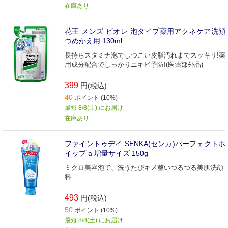
在庫あり
花王 メンズ ビオレ 泡タイプ薬用アクネケア洗顔
つめかえ用 130ml
長持ちスタミナ泡でしつこい皮脂汚れまでスッキリ!薬
用成分配合でしっかりニキビ予防!(医薬部外品)
399
円(税込)
40
ポイント (10%)
最短 8/8(土) にお届け
在庫あり
ファイントゥデイ SENKA(センカ)パーフェクトホ
イップ a 増量サイズ 150g
ミクロ美容泡で、洗うたびキメ整いつるつる美肌洗顔
料
493
円(税込)
50
ポイント (10%)
最短 8/8(土) にお届け