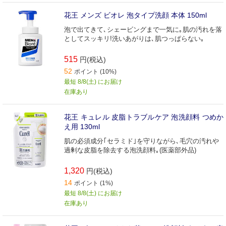
花王 メンズ ビオレ 泡タイプ洗顔 本体 150ml
泡で出てきて､シェービングまで一気に｡肌の汚れを落
としてスッキリ!洗いあがりは､肌つっぱらない｡
515
円(税込)
52
ポイント (10%)
最短 8/8(土) にお届け
在庫あり
花王 キュレル 皮脂トラブルケア 泡洗顔料 つめか
え用 130ml
肌の必須成分｢セラミド｣を守りながら､毛穴の汚れや
過剰な皮脂を除去する泡洗顔料｡(医薬部外品)
1,320
円(税込)
14
ポイント (1%)
最短 8/8(土) にお届け
在庫あり