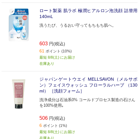
ロート製薬 肌ラボ 極潤ヒアルロン泡洗顔 詰替用
140mL
洗うたび、うるおい守ってもちもち肌へ。
603
円(税込)
61
ポイント (10%)
最短 8/8(土) にお届け
在庫あり
ジャパンゲートウエイ MELLSAVON（メルサボ
ン）フェイスウォッシュ フローラルハーブ （130
ml） ［洗顔フォーム］
洗浄成分は石油系0% コールドプロセス製造の石けん
を100%使用｡
506
円(税込)
6
ポイント (1%)
最短 8/8(土) にお届け
在庫あり