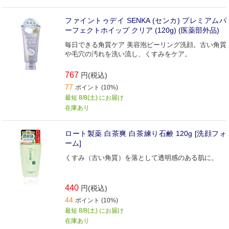
ファイントゥデイ SENKA (センカ) プレミアムパ
ーフェクトホイップ クリア (120g) (医薬部外品)
毎日できる角質ケア 美容泡ピーリング洗顔。古い角質
や毛穴の汚れを洗い流し、くすみをケア。
767
円(税込)
77
ポイント (10%)
最短 8/8(土) にお届け
在庫あり
ロート製薬 白茶爽 白茶練り石鹸 120g [洗顔フォ
ーム]
くすみ（古い角質）を落として透明感のある肌に。
440
円(税込)
44
ポイント (10%)
最短 8/8(土) にお届け
在庫あり