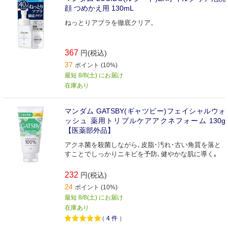
顔 つめかえ用 130mL
ねっとりアブラを徹底クリア。
367
円(税込)
37
ポイント (10%)
最短 8/8(土) にお届け
在庫あり
マンダム GATSBY(ギャツビー)フェイシャルウォ
ッシュ 薬用トリプルケアアクネフォーム 130g
【医薬部外品】
アクネ菌を殺菌しながら､皮脂･汚れ･古い角質を落と
すことでしっかりニキビを予防､健やかな肌に導く｡
232
円(税込)
24
ポイント (10%)
最短 8/8(土) にお届け
在庫あり
（
4
件
）