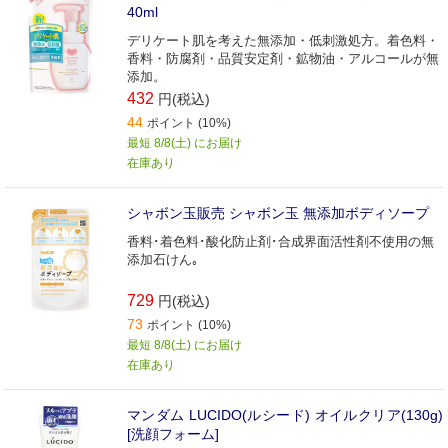
40ml
デリケート肌を考えた無添加・低刺激処方。着色料・
香料・防腐剤・品質安定剤・鉱物油・アルコールが無
添加。
432
円(税込)
44
ポイント (10%)
最短 8/8(土) にお届け
在庫あり
シャボン玉販売 シャボン玉 無添加ボディソープ
香料･着色料･酸化防止剤･合成界面活性剤不使用の無
添加石けん｡
729
円(税込)
73
ポイント (10%)
最短 8/8(土) にお届け
在庫あり
マンダム LUCIDO(ルシード) オイルクリア(130g)
[洗顔フォーム]