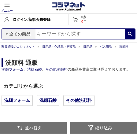
メニュー
0
点
ログイン/新規会員登録
0
円
全ての商品
家電通販のコジマネット
日用品・化粧品・医薬品
日用品
バス用品
洗顔料
洗顔料 通販
洗顔フォーム
、
洗顔石鹸
、
その他洗顔料
の商品を豊富に取り揃えております。
カテゴリから選ぶ
洗顔フォーム
洗顔石鹸
その他洗顔料
並べ替え
絞り込み