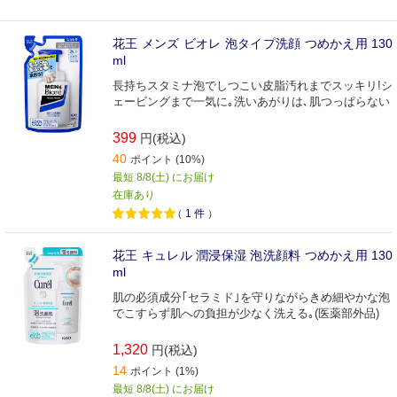
花王 メンズ ビオレ 泡タイプ洗顔 つめかえ用 130
ml
長持ちスタミナ泡でしつこい皮脂汚れまでスッキリ!シ
ェービングまで一気に｡洗いあがりは､肌つっぱらない
399
円(税込)
40
ポイント (10%)
最短 8/8(土) にお届け
在庫あり
（
1
件
）
花王 キュレル 潤浸保湿 泡洗顔料 つめかえ用 130
ml
肌の必須成分｢セラミド｣を守りながらきめ細やかな泡
でこすらず肌への負担が少なく洗える｡(医薬部外品)
1,320
円(税込)
14
ポイント (1%)
最短 8/8(土) にお届け