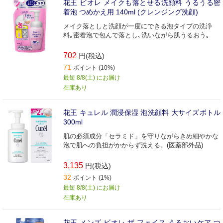
花王 ビオレ メイクも落とせる洗顔料 うるうる密
着泡 つめかえ用 140ml (クレンジング洗顔)
メイク落としと洗顔が一度にできる泡タイプの洗浄
料｡密着泡で包んで落とし､洗いながら肌うるおう｡
702
円(税込)
71
ポイント (10%)
最短 8/8(土) にお届け
在庫あり
花王 キュレル 潤浸保湿 泡洗顔料 大サイズボトル
300ml
肌の必須成分「セラミド」を守りながらきめ細やかな
泡で肌への負担がかからず洗える。(医薬部外品)
3,135
円(税込)
32
ポイント (1%)
最短 8/8(土) にお届け
在庫あり
花王 メンズ ビオレ ザ フェイス うるおいケア つ