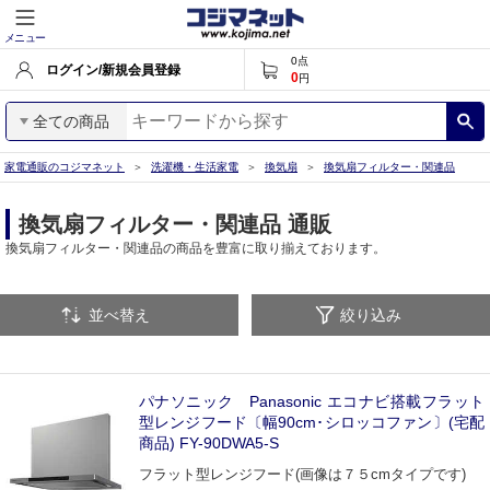
メニュー
0
点
ログイン/新規会員登録
0
円
全ての商品
家電通販のコジマネット
洗濯機・生活家電
換気扇
換気扇フィルター・関連品
換気扇フィルター・関連品 通販
換気扇フィルター・関連品の商品を豊富に取り揃えております。
並べ替え
絞り込み
パナソニック Panasonic エコナビ搭載フラット
型レンジフード〔幅90cm･シロッコファン〕(宅配
商品) FY-90DWA5-S
フラット型レンジフード(画像は７５cmタイプです)