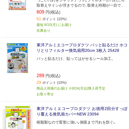
つこい汚れをシャットアウト｡フィルターが汚れたら
取替えサインが浮きでるので､取替え時期が一目でわ
かる｡
609
円(税込)
61
ポイント (10%)
最短 8/10(月) にお届け
在庫あり
東洋アルミエコープロダクツ パッと貼るだけ ホコ
リとりフィルター換気扇用20cm 3枚入 25428
パッと貼るだけ、貼ってはがせるシール加工。
289
円(税込)
29
ポイント (10%)
商品入荷後のお届け ※8/24(月)以降入荷予定
お取り寄せ
東洋アルミエコープロダクツ お徳用2回分すっぽ
り覆える換気扇カバーNEW 23094
樹脂製なので変形に強い｡側面まで汚れを防ぐ｡