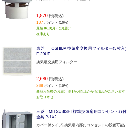
1,870
円(税込)
187
ポイント (10%)
最短 8/10(月) にお届け
在庫あり
東芝 TOSHIBA 換気扇交換用フィルター(3枚入)
F-20UF
換気扇交換用フィルター
2,680
円(税込)
268
ポイント (10%)
商品入荷後のお届け ※1か月以上かかる場合がございます
お取り寄せ
三菱 MITSUBISHI 標準換気扇用コンセント取付
金具 P-1X2
カバー付タイプ｡換気扇内部にコンセントの設置可能｡