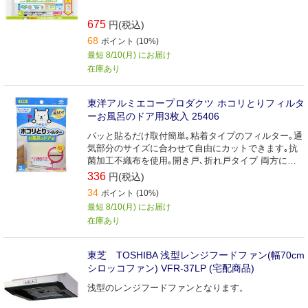
675
円(税込)
68
ポイント (10%)
最短 8/10(月) にお届け
在庫あり
東洋アルミエコープロダクツ ホコリとりフィルタ
ーお風呂のドア用3枚入 25406
パッと貼るだけ取付簡単｡粘着タイプのフィルター｡通
気部分のサイズに合わせて自由にカットできます｡抗
菌加工不織布を使用｡開き戸､折れ戸タイプ 両方に対
応
336
円(税込)
34
ポイント (10%)
最短 8/10(月) にお届け
在庫あり
東芝 TOSHIBA 浅型レンジフードファン(幅70cm
シロッコファン) VFR-37LP (宅配商品)
浅型のレンジフードファンとなります。