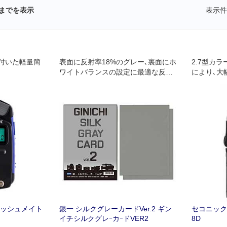
までを表示
表示件
付いた軽量簡
表面に反射率18%のグレー､裏面にホ
2.7型カ
ワイトバランスの設定に最適な反射
により､大
率約50%のライトグレーをシルクス
な操作を実
クリーンにて印刷し､用途の幅を広げ
たカメラ露
たA4判グレーカード(2枚入り)｡
載し､より
す｡
ラッシュメイト
銀一 シルクグレーカードVer.2 ギン
セコニック 
イチシルクグレｰカｰドVER2
8D