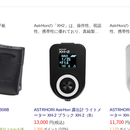
平板
AstrHoriの「XH2」は、操作性、視認
AstrHo
性、携帯性に優れており、真鍮製の
性、携帯性
露出計です。
露出計です
08B
ASTRHORI AstrHori 露出計 ライトメ
ASTRHOR
ーター XH-2 ブラック XH-2（B）
ーター XH-
13,000
11,700
円(税込)
円
1,300
ポイント (10%)
1,170
ポイント
か月以上かかる場