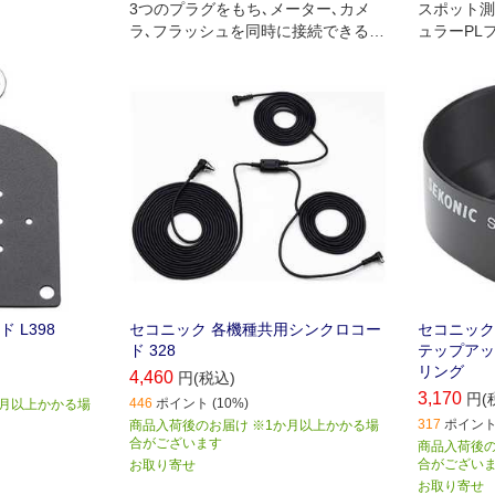
3つのプラグをもち､メーター､カメ
スポット測
ラ､フラッシュを同時に接続できる全
ュラーPL
長5mのコード｡
ためのステ
0.5mm→4
 L398
セコニック 各機種共用シンクロコー
セコニック 
ド 328
テップアッ
リング
4,460
円(税込)
3,170
円(
446
ポイント (10%)
か月以上かかる場
317
ポイント 
商品入荷後のお届け ※1か月以上かかる場
合がございます
商品入荷後の
合がござい
お取り寄せ
お取り寄せ