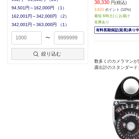
38,330
円(税込)
94,501円～162,000円
（
1
）
3,833
ポイント (10%)
最短 8/8(土) にお届け
162,001円～342,000円
（
2
）
在庫あり
342,001円～363,000円
（
1
）
有料長期保証(延長)承り
〜
絞り込む
数多くのカメラマンが
露出計のスタンダード