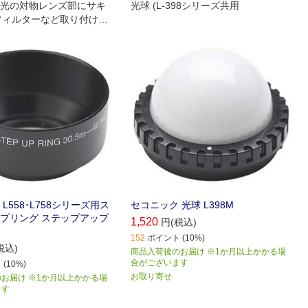
光の対物レンズ部にサキ
光球 (L-398シリーズ共用
フィルターなど取り付ける
ップアップリングです｡(3
0.5mm)
L558･L758シリーズ用ス
セコニック 光球 L398M
プリング ステップアップ
1,520
円(税込)
152
ポイント (10%)
税込)
商品入荷後のお届け ※1か月以上かかる場
合がございます
(10%)
お取り寄せ
お届け ※1か月以上かかる場
ます