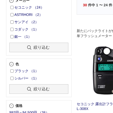
メーカー
30
件中
1
〜
24
件
セコニック
（
24
）
ASTRHORI
（
2
）
サンアイ
（
2
）
コダック
（
1
）
新たにバックライトが
単フラッシュメーター
銀一
（
1
）
絞り込む
色
ブラック
（
1
）
シルバー
（
1
）
絞り込む
セコニック 露出計フ
価格
L-308X
992円～94,500円
（
26
）