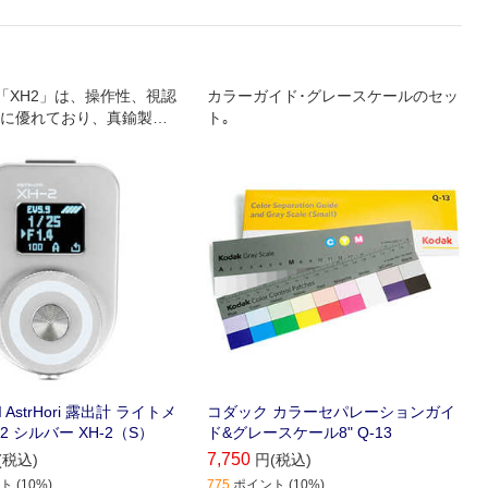
riの「XH2」は、操作性、視認
カラーガイド･グレースケールのセッ
に優れており、真鍮製の
ト｡
。
I AstrHori 露出計 ライトメ
コダック カラーセパレーションガイ
2 シルバー XH-2（S）
ド&グレースケール8" Q-13
7,750
(税込)
円(税込)
 (10%)
775
ポイント (10%)