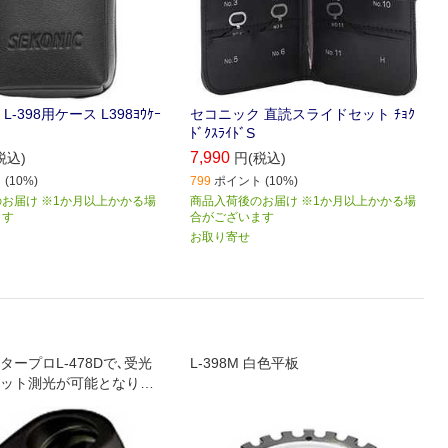
-398用ケース L398ﾖｳｹｰ
セコニック 直読スライドセット ﾁｮｸ
ﾄﾞｸｽﾗｲﾄﾞS
7,990
税込)
円(税込)
(10%)
799
ポイント (10%)
お届け ※1か月以上かかる場
商品入荷後のお届け ※1か月以上かかる場
ます
合がございます
お取り寄せ
ープロL-478Dで､受光
L-398M 白色平板
ポット測光が可能となりま