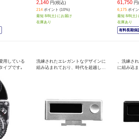
2,140
61,750
円(税込)
円
214
ポイント (10%)
6,175
ポイント
最短 8/8(土) にお届け
最短 8/8(土
在庫あり
在庫あり
中
有料長期保証
愛用している
洗練されたエレガントなデザインに
、洗練され
タイプです｡
組み込まれており、時代を超越した
に組み込ま
デザインのクラシックカメラと完全
たデザイン
に調和します
全に調和し