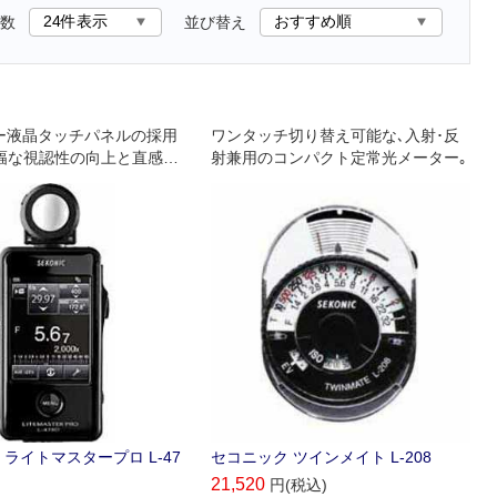
数
並び替え
ラー液晶タッチパネルの採用
ワンタッチ切り替え可能な､入射･反
幅な視認性の向上と直感的
射兼用のコンパクト定常光メーター｡
現｡ バージョンアップし
出プロファイル機能を搭
高精度な露出測定が可能で
ライトマスタープロ L-47
セコニック ツインメイト L-208
21,520
円(税込)