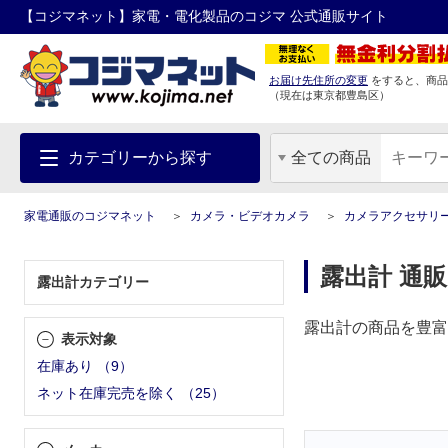
【コジマネット】家電・電化製品のコジマ 公式通販サイト
お届け先住所の変更
をすると、商品
（現在は
東京都
豊島区
）
カテゴリーから探す
全ての商品
家電通販のコジマネット
カメラ・ビデオカメラ
カメラアクセサリ
露出計 通販
露出計カテゴリー
露出計の商品を豊富
表示対象
在庫あり
（
9
）
ネット在庫完売を除く
（
25
）