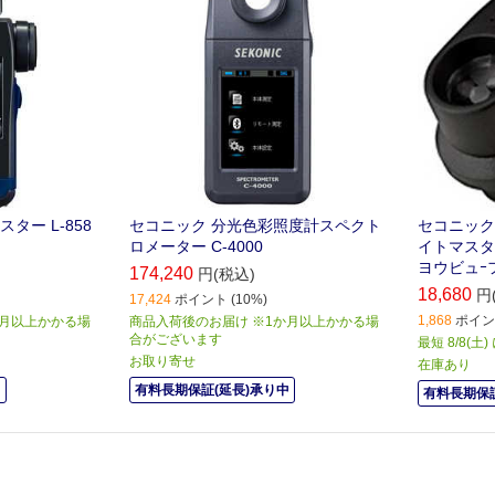
ター L-858
セコニック 分光色彩照度計スペクト
セコニック
ロメーター C-4000
イトマスター
ヨウビュｰ
174,240
円(税込)
18,680
円
17,424
ポイント (10%)
1,868
ポイント
か月以上かかる場
商品入荷後のお届け ※1か月以上かかる場
合がございます
最短 8/8(土
お取り寄せ
在庫あり
中
有料長期保証(延長)承り中
有料長期保証