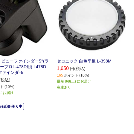
 ビューファインダー5°(ラ
セコニック 白色平板 L-398M
プロL-478D用) L478D
1,650
円(税込)
ファインダｰ5
165
ポイント (10%)
(税込)
最短 8/8(土) にお届け
 (10%)
在庫あり
) にお届け
(延長)承り中