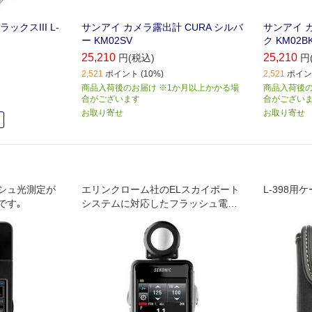
クスIII L-
サンアイ カメラ露出計 CURA シルバ
サンアイ カ
ー KM02SV
ク KM02B
25,210
25,210
円(税込)
円
2,521
ポイント (10%)
2,521
ポイント
商品入荷後のお届け ※1か月以上かかる場
商品入荷後の
合がございます
合がござい
お取り寄せ
お取り寄せ
中
シュ光測定が
エリンクローム社のELスカイポート
L-398用
です｡
システムに対応したフラッシュ電波
制御が可能な露出計