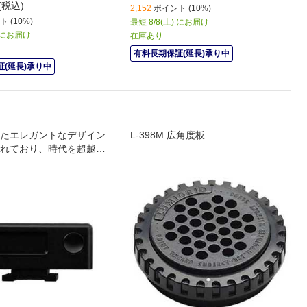
(税込)
2,152
ポイント (10%)
 (10%)
最短 8/8(土) にお届け
) にお届け
在庫あり
有料長期保証(延長)承り中
(延長)承り中
たエレガントなデザイン
L-398M 広角度板
れており、時代を超越し
のクラシックカメラと完
ます