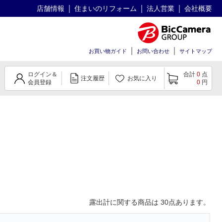
店舗情報
住まいのリフォーム
法人営業
会社概要
お買い物ガイド
お問い合わせ
サイトマップ
ログイン＆
合計
0
点
注文履歴
お気に入り
会員登録
0
円
露出計
に関する商品は
30
点あります。