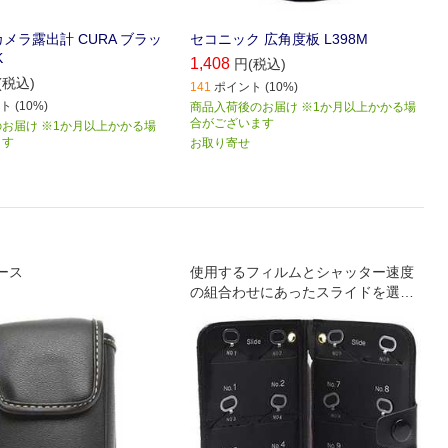
メラ露出計 CURA ブラッ
セコニック 広角度板 L398M
K
1,408
円(税込)
(税込)
141
ポイント (10%)
 (10%)
商品入荷後のお届け ※1か月以上かかる場
合がございます
お届け ※1か月以上かかる場
ます
お取り寄せ
ケース
使用するフィルムとシャッター速度
の組合わせにあったスライドを選択
し受光部に差し込んで測定すること
により､測定後のダイヤルリングの操
作なしに適正絞り値を直読すること
ができます｡