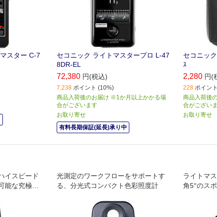
スター C-7
セコニック ライトマスタープロ L-47
セコニック L
8DR-EL
ｽ
72,380
2,280
円(税込)
円(
7,238
ポイント (10%)
228
ポイント 
商品入荷後のお届け ※1か月以上かかる場
商品入荷後の
合がございます
合がござい
お取り寄せ
お取り寄せ
中
有料長期保証(延長)承り中
ハイスピード
光測定のワークフローをサポートす
ライトマスタ
可能な究極の
る、分光式コンパクト色彩照度計
角5°のス
す｡