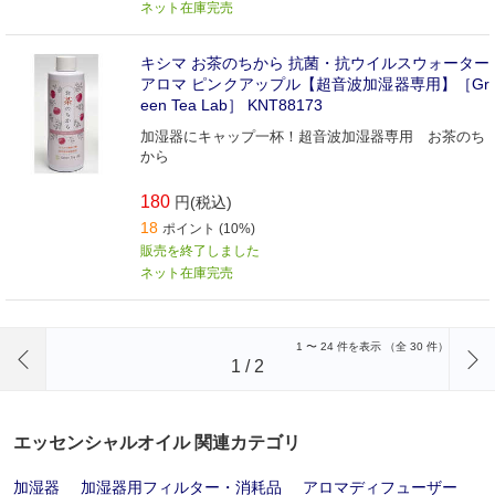
ネット在庫完売
キシマ お茶のちから 抗菌・抗ウイルスウォーター
アロマ ピンクアップル【超音波加湿器専用】［Gr
een Tea Lab］ KNT88173
加湿器にキャップ一杯！超音波加湿器専用 お茶のち
から
180
円(税込)
18
ポイント (10%)
販売を終了しました
ネット在庫完売
前のページへ
1
〜
24
件を表示 （全
30
件）
1
/
2
エッセンシャルオイル 関連カテゴリ
加湿器
加湿器用フィルター・消耗品
アロマディフューザー