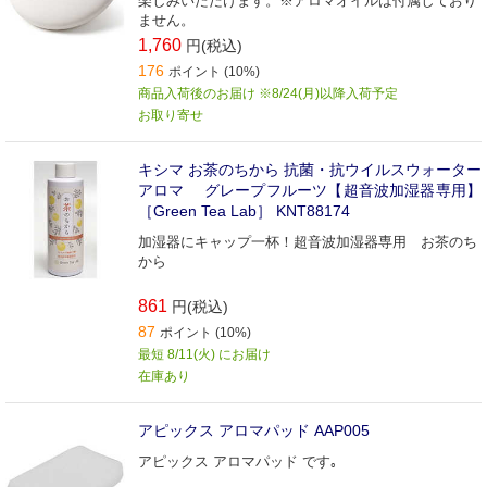
楽しみいただけます。※アロマオイルは付属しており
ません。
1,760
円(税込)
176
ポイント (10%)
商品入荷後のお届け ※8/24(月)以降入荷予定
お取り寄せ
キシマ お茶のちから 抗菌・抗ウイルスウォーター
アロマ グレープフルーツ【超音波加湿器専用】
［Green Tea Lab］ KNT88174
加湿器にキャップ一杯！超音波加湿器専用 お茶のち
から
861
円(税込)
87
ポイント (10%)
最短 8/11(火) にお届け
在庫あり
アピックス アロマパッド AAP005
アピックス アロマパッド です｡