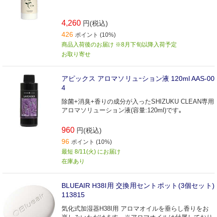
4,260
円(税込)
426
ポイント (10%)
商品入荷後のお届け ※8月下旬以降入荷予定
お取り寄せ
アピックス アロマソリュｰション液 120ml AAS-00
4
除菌+消臭+香りの成分が入ったSHIZUKU CLEAN専用
アロマソリューション液(容量:120ml)です｡
960
円(税込)
96
ポイント (10%)
最短 8/11(火) にお届け
在庫あり
BLUEAIR H38I用 交換用セントポット(3個セット)
113815
気化式加湿器H38I用 アロマオイルを垂らし香りをお