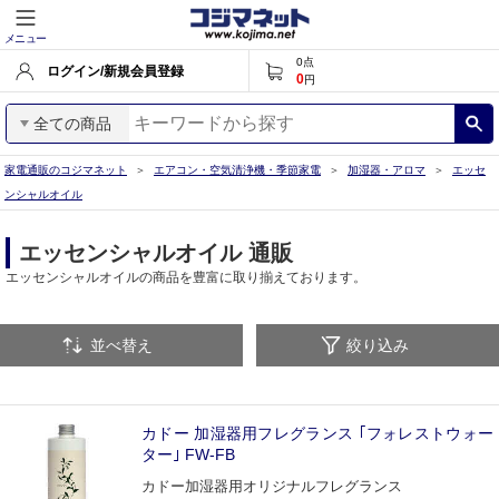
メニュー
0
点
ログイン/新規会員登録
0
円
全ての商品
家電通販のコジマネット
エアコン・空気清浄機・季節家電
加湿器・アロマ
エッセ
ンシャルオイル
エッセンシャルオイル 通販
エッセンシャルオイルの商品を豊富に取り揃えております。
並べ替え
絞り込み
カドー 加湿器用フレグランス ｢フォレストウォー
ター｣ FW-FB
カドー加湿器用オリジナルフレグランス