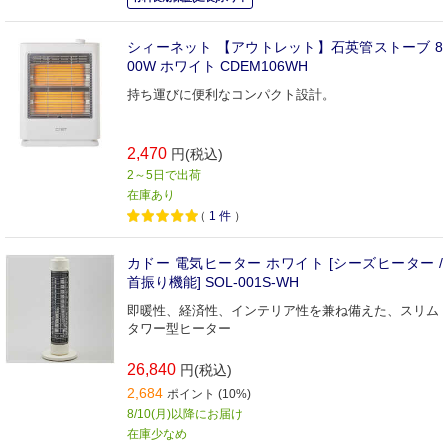
シィーネット 【アウトレット】石英管ストーブ 8
00W ホワイト CDEM106WH
持ち運びに便利なコンパクト設計。
2,470
円(税込)
2～5日で出荷
在庫あり
（
1
件
）
カドー 電気ヒーター ホワイト [シーズヒーター /
首振り機能] SOL-001S-WH
即暖性、経済性、インテリア性を兼ね備えた、スリム
タワー型ヒーター
26,840
円(税込)
2,684
ポイント (10%)
8/10(月)以降にお届け
在庫少なめ