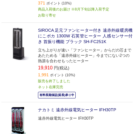
371
ポイント (10%)
商品入荷後のお届け ※8月下旬以降入荷予定
お取り寄せ
SIROCA 足元ファンヒーター付き 遠赤外線暖房機
にこポカ 1300W 石英管ヒーター 人感センサー付
き 首振り機能 ブラック SH-FC251K
立ち上がりが速い「ファンヒーター」からだの芯まで
あたためる「遠赤外線ヒーター」今までにない2つの
熱源を合わせもったヒーター
19,910
円(税込)
1,991
ポイント (10%)
販売を終了しました
ネット在庫完売
有料長期保証(延長)承り中
ナカトミ 遠赤外線電気ヒーター IFH30TP
遠赤外線電気ヒーター IFH30TP