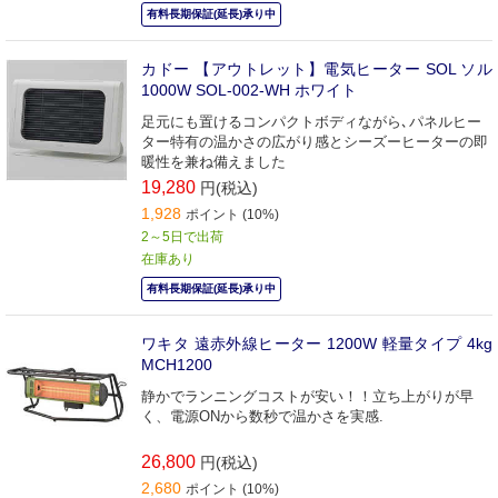
有料長期保証(延長)承り中
カドー 【アウトレット】電気ヒーター SOL ソル
1000W SOL-002-WH ホワイト
足元にも置けるコンパクトボディながら､パネルヒー
ター特有の温かさの広がり感とシーズーヒーターの即
暖性を兼ね備えました
19,280
円(税込)
1,928
ポイント (10%)
2～5日で出荷
在庫あり
有料長期保証(延長)承り中
ワキタ 遠赤外線ヒーター 1200W 軽量タイプ 4kg
MCH1200
静かでランニングコストが安い！！立ち上がりが早
く、電源ONから数秒で温かさを実感.
26,800
円(税込)
2,680
ポイント (10%)