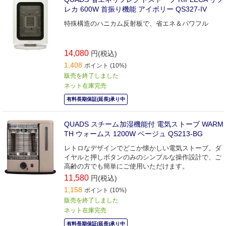
レカ 600W 首振り機能 アイボリー QS327-IV
特殊構造のハニカム反射板で、省エネ＆パワフル
14,080
円(税込)
1,408
ポイント (10%)
販売を終了しました
ネット在庫完売
有料長期保証(延長)承り中
QUADS スチーム加湿機能付 電気ストーブ WARM
TH ウォームス 1200W ベージュ QS213-BG
レトロなデザインでどこか懐かしい電気ストーブ。ダ
イヤルと押しボタンのみのシンプルな操作設計で、ご
高齢の方でも簡単にご使用いただけます。
11,580
円(税込)
1,158
ポイント (10%)
販売を終了しました
ネット在庫完売
有料長期保証(延長)承り中