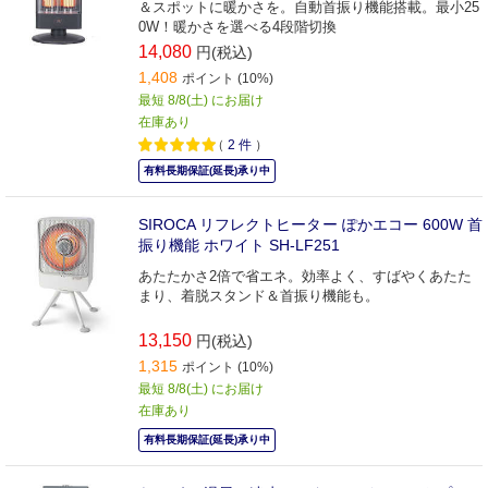
＆スポットに暖かさを。自動首振り機能搭載。最小25
0W！暖かさを選べる4段階切換
14,080
円(税込)
1,408
ポイント (10%)
最短 8/8(土) にお届け
在庫あり
（
2
件
）
有料長期保証(延長)承り中
SIROCA リフレクトヒーター ぽかエコー 600W 首
振り機能 ホワイト SH-LF251
あたたかさ2倍で省エネ。効率よく、すばやくあたた
まり、着脱スタンド＆首振り機能も。
13,150
円(税込)
1,315
ポイント (10%)
最短 8/8(土) にお届け
在庫あり
有料長期保証(延長)承り中