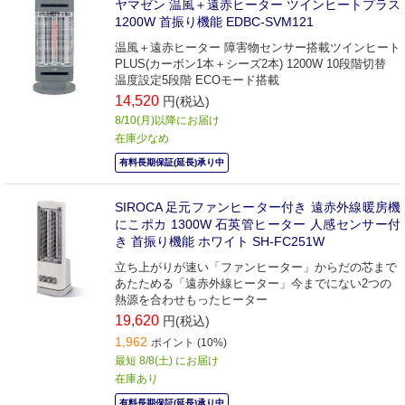
ヤマゼン 温風＋遠赤ヒーター ツインヒートプラス
1200W 首振り機能 EDBC-SVM121
温風＋遠赤ヒーター 障害物センサー搭載ツインヒート
PLUS(カーボン1本＋シーズ2本) 1200W 10段階切替
温度設定5段階 ECOモード搭載
14,520
円(税込)
8/10(月)以降にお届け
在庫少なめ
有料長期保証(延長)承り中
SIROCA 足元ファンヒーター付き 遠赤外線暖房機
にこポカ 1300W 石英管ヒーター 人感センサー付
き 首振り機能 ホワイト SH-FC251W
立ち上がりが速い「ファンヒーター」からだの芯まで
あたためる「遠赤外線ヒーター」今までにない2つの
熱源を合わせもったヒーター
19,620
円(税込)
1,962
ポイント (10%)
最短 8/8(土) にお届け
在庫あり
有料長期保証(延長)承り中