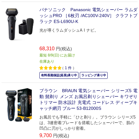
パナソニック Panasonic 電気シェーバー ラムダ
ッシュPRO ［6枚刃 /AC100V-240V］ クラフトブ
ラック ES-L690U-K
光が導くラムダッシュA I ナビ。
68,310
円(税込)
最短 8/9(日) にお届け
在庫あり
（
1
件
）
有料長期保証(延長)承り中
ラッピング承り中
ブラウン BRAUN 電気シェーバー シリーズ5 電
動 髭剃り メンズ お風呂剃りシェーバー キワぞり
トリマー 防水設計 充電式 コードレス ディープキ
ャッチ網刃 ブルー 53-B12000S
お風呂でも手軽に「ひと剃り」。ブラウン シリーズ5
は、3連密着ブレードを搭載したシェーバーで、肌の
凹凸に刃がしっかり密着。
9,700
円(税込)