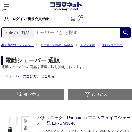
メニュー
0
点
ログイン/新規会員登録
0
円
全ての商品
家電通販のコジマネット
日用品・化粧品・医薬品
メンズ美容
電動シェーバー
電動シェーバー 通販
電動シェーバーの商品を豊富に取り揃えております。
「シェーバーの選び方」はこちら
並べ替え
絞り込み
パナソニック Panasonic マユ＆フェイスシェー
バー 黒 ER-GM30-K
マユだけでなく｢ウブ毛｣もお手入れできるメンズ用マ