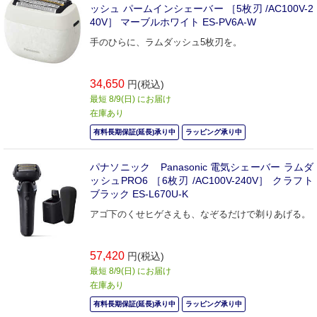
ッシュ パームインシェーバー ［5枚刃 /AC100V-2
40V］ マーブルホワイト ES-PV6A-W
手のひらに、ラムダッシュ5枚刃を。
34,650
円(税込)
最短 8/9(日) にお届け
在庫あり
有料長期保証(延長)承り中
ラッピング承り中
パナソニック Panasonic 電気シェーバー ラムダ
ッシュPRO6 ［6枚刃 /AC100V-240V］ クラフト
ブラック ES-L670U-K
アゴ下のくせヒゲさえも、なぞるだけで剃りあげる。
57,420
円(税込)
最短 8/9(日) にお届け
在庫あり
有料長期保証(延長)承り中
ラッピング承り中