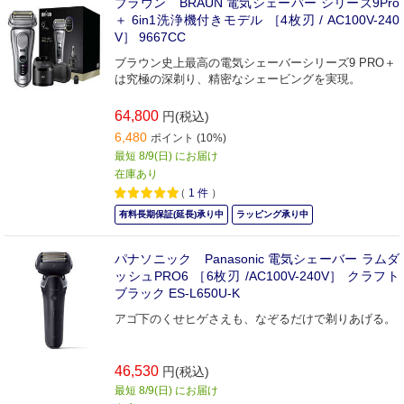
ブラウン BRAUN 電気シェーバー シリーズ9Pro
＋ 6in1洗浄機付きモデル ［4枚刃 / AC100V-240
V］ 9667CC
ブラウン史上最高の電気シェーバーシリーズ9 PRO＋
は究極の深剃り、精密なシェービングを実現。
64,800
円(税込)
6,480
ポイント (10%)
最短 8/9(日) にお届け
在庫あり
（
1
件
）
有料長期保証(延長)承り中
ラッピング承り中
パナソニック Panasonic 電気シェーバー ラムダ
ッシュPRO6 ［6枚刃 /AC100V-240V］ クラフト
ブラック ES-L650U-K
アゴ下のくせヒゲさえも、なぞるだけで剃りあげる。
46,530
円(税込)
最短 8/9(日) にお届け