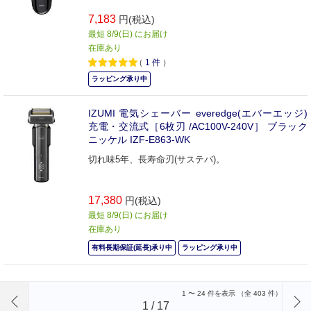
7,183
円(税込)
最短 8/9(日) にお届け
在庫あり
（
1
件
）
ラッピング承り中
IZUMI 電気シェーバー everedge(エバーエッジ)
充電・交流式［6枚刃 /AC100V-240V］ ブラック
ニッケル IZF-E863-WK
切れ味5年、長寿命刃(サステバ)。
17,380
円(税込)
最短 8/9(日) にお届け
在庫あり
有料長期保証(延長)承り中
ラッピング承り中
前のページへ
1
〜
24
件を表示 （全
403
件）
1
/
17