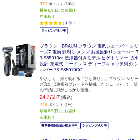
970
ポイント (10%)
最短 8/9(日) にお届け
在庫あり
（
1
件
）
ラッピング承り中
ブラウン BRAUN ブラウン 電気シェーバー シリ
ーズ7 電動 髭剃り メンズ お風呂剃りシェーバー 7
3-S85010cc 洗浄器付きモデル ヒゲトリマー 防水
設計 充電式 コードレス ディープキャッチ網刃 シ
ルバー 73-S85010CC
やさしく、深く剃れる「ひと剃り」。ブラウン シリー
ズ7は、3連密着ブレードを搭載したシェーバーで、肌
の凹凸に刃がしっかり密着。
24,772
円(税込)
248
ポイント (1%)
最短 8/9(日) にお届け
在庫あり
有料長期保証(延長)承り中
ラッピング承り中