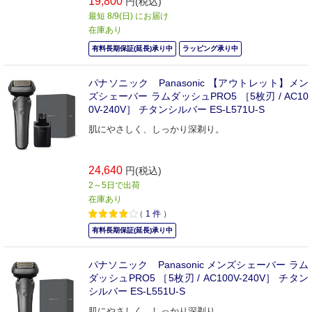
19,800
円(税込)
最短 8/9(日) にお届け
在庫あり
有料長期保証(延長)承り中
ラッピング承り中
パナソニック Panasonic 【アウトレット】メン
ズシェーバー ラムダッシュPRO5 ［5枚刃 / AC10
0V-240V］ チタンシルバー ES-L571U-S
肌にやさしく、しっかり深剃り。
24,640
円(税込)
2～5日で出荷
在庫あり
（
1
件
）
有料長期保証(延長)承り中
パナソニック Panasonic メンズシェーバー ラム
ダッシュPRO5 ［5枚刃 / AC100V-240V］ チタン
シルバー ES-L551U-S
肌にやさしく、しっかり深剃り。