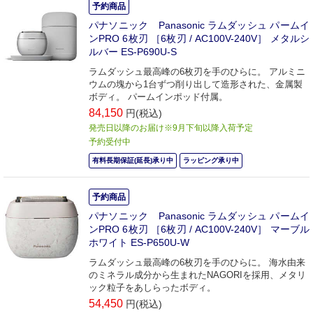
予約商品
パナソニック Panasonic ラムダッシュ パームイ
ンPRO 6枚刃 ［6枚刃 / AC100V-240V］ メタルシ
ルバー ES-P690U-S
ラムダッシュ最高峰の6枚刃を手のひらに。 アルミニ
ウムの塊から1台ずつ削り出して造形された、金属製
ボディ。 パームインポッド付属。
84,150
円(税込)
発売日以降のお届け※9月下旬以降入荷予定
予約受付中
有料長期保証(延長)承り中
ラッピング承り中
予約商品
パナソニック Panasonic ラムダッシュ パームイ
ンPRO 6枚刃 ［6枚刃 / AC100V-240V］ マーブル
ホワイト ES-P650U-W
ラムダッシュ最高峰の6枚刃を手のひらに。 海水由来
のミネラル成分から生まれたNAGORIを採用、メタリ
ック粒子をあしらったボディ。
54,450
円(税込)