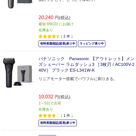
20,240
円(税込)
最短 8/9(日) にお届け
在庫あり
（
2
件
）
有料長期保証(延長)承り中
ラッピング承り中
パナソニック Panasonic 【アウトレット】メン
ズシェーバー ラムダッシュ3 ［3枚刃 / AC100V-2
40V］ ブラック ES-L341W-K
リニアモーター搭載でパワフルに剃りきる。
10,032
円(税込)
2～5日で出荷
在庫あり
（
1
件
）
有料長期保証(延長)承り中