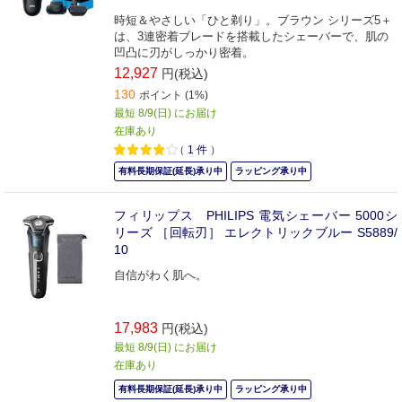
時短＆やさしい「ひと剃り」。ブラウン シリーズ5＋
は、3連密着ブレードを搭載したシェーバーで、肌の
凹凸に刃がしっかり密着。
12,927
円(税込)
130
ポイント (1%)
最短 8/9(日) にお届け
在庫あり
（
1
件
）
有料長期保証(延長)承り中
ラッピング承り中
フィリップス PHILIPS 電気シェーバー 5000シ
リーズ ［回転刃］ エレクトリックブルー S5889/
10
自信がわく肌へ。
17,983
円(税込)
最短 8/9(日) にお届け
在庫あり
有料長期保証(延長)承り中
ラッピング承り中