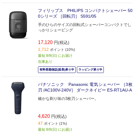
フィリップス PHILIPS コンパクトシェーバー 50
0シリーズ ［回転刃］ S591/05
手のひらのサイズの回転式シェーバーコンパクトでし
っかりシェービング
17,120
円(税込)
1,712
ポイント (10%)
最短 8/9(日) にお届け
在庫あり
有料長期保証(延長)承り中
ラッピング承り中
パナソニック Panasonic 電気シェーバー ［3枚
刃 /AC100V-240V］ ダークネイビー ES-RT1AU-A
確かな剃り味の3枚刃シェーバー。
4,620
円(税込)
47
ポイント (1%)
最短 8/9(日) にお届け