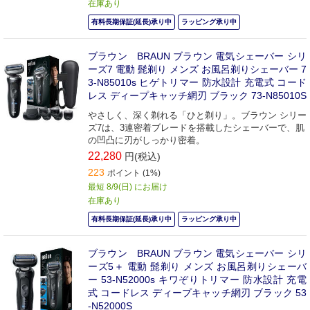
在庫あり
有料長期保証(延長)承り中
ラッピング承り中
ブラウン BRAUN ブラウン 電気シェーバー シリ
ーズ7 電動 髭剃り メンズ お風呂剃りシェーバー 7
3-N85010s ヒゲトリマー 防水設計 充電式 コード
レス ディープキャッチ網刃 ブラック 73-N85010S
やさしく、深く剃れる「ひと剃り」。ブラウン シリー
ズ7は、3連密着ブレードを搭載したシェーバーで、肌
の凹凸に刃がしっかり密着。
22,280
円(税込)
223
ポイント (1%)
最短 8/9(日) にお届け
在庫あり
有料長期保証(延長)承り中
ラッピング承り中
ブラウン BRAUN ブラウン 電気シェーバー シリ
ーズ5＋ 電動 髭剃り メンズ お風呂剃りシェーバ
ー 53-N52000s キワぞりトリマー 防水設計 充電
式 コードレス ディープキャッチ網刃 ブラック 53
-N52000S