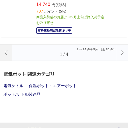
14,740
円(税込)
737
ポイント (5%)
商品入荷後のお届け ※9月上旬以降入荷予定
お取り寄せ
有料長期保証(延長)承り中
前のページへ
1
〜
24
件を表示 （全
86
件）
1
/
4
電気ポット 関連カテゴリ
電気ケトル
保温ポット・エアーポット
ポット/ケトル関連品