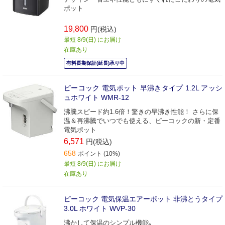
ポット
19,800
円(税込)
最短 8/9(日) にお届け
在庫あり
有料長期保証(延長)承り中
ピーコック 電気ポット 早沸きタイプ 1.2L アッシ
ュホワイト WMR-12
沸騰スピード約1.6倍！驚きの早沸き性能！ さらに保
温＆再沸騰でいつでも使える、ピーコックの新・定番
電気ポット
6,571
円(税込)
658
ポイント (10%)
最短 8/9(日) にお届け
在庫あり
ピーコック 電気保温エアーポット 非沸とうタイプ
3.0L ホワイト WVP-30
沸かして保温のシンプル機能｡