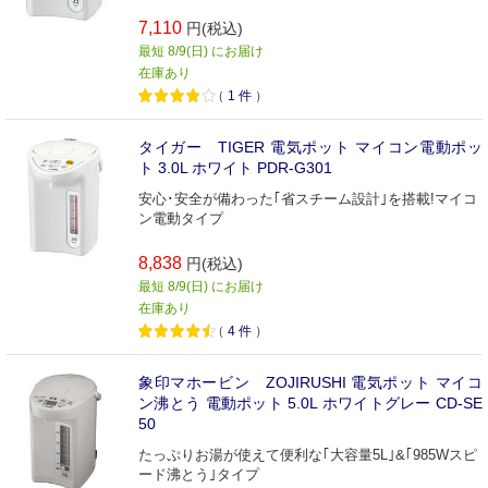
7,110
円(税込)
最短 8/9(日) にお届け
在庫あり
（
1
件
）
タイガー TIGER 電気ポット マイコン電動ポッ
ト 3.0L ホワイト PDR-G301
安心･安全が備わった｢省スチーム設計｣を搭載!マイコ
ン電動タイプ
8,838
円(税込)
最短 8/9(日) にお届け
在庫あり
（
4
件
）
象印マホービン ZOJIRUSHI 電気ポット マイコ
ン沸とう 電動ポット 5.0L ホワイトグレー CD-SE
50
たっぷりお湯が使えて便利な｢大容量5L｣&｢985Wスピ
ード沸とう｣タイプ