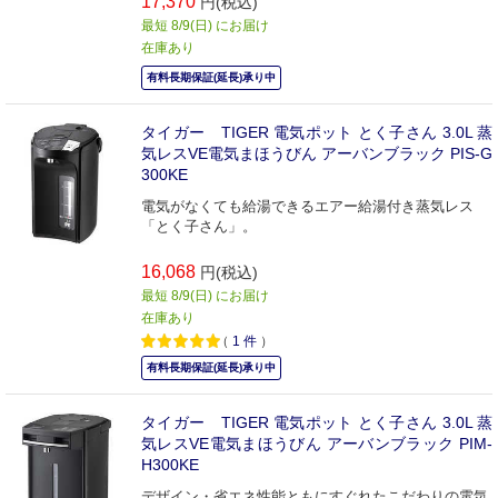
17,370
円(税込)
最短 8/9(日) にお届け
在庫あり
有料長期保証(延長)承り中
タイガー TIGER 電気ポット とく子さん 3.0L 蒸
気レスVE電気まほうびん アーバンブラック PIS-G
300KE
電気がなくても給湯できるエアー給湯付き蒸気レス
「とく子さん」。
16,068
円(税込)
最短 8/9(日) にお届け
在庫あり
（
1
件
）
有料長期保証(延長)承り中
タイガー TIGER 電気ポット とく子さん 3.0L 蒸
気レスVE電気まほうびん アーバンブラック PIM-
H300KE
デザイン・省エネ性能ともにすぐれたこだわりの電気