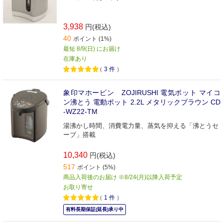
3,938
円(税込)
40
ポイント (1%)
最短 8/9(日) にお届け
在庫あり
（
3
件
）
象印マホービン ZOJIRUSHI 電気ポット マイコ
ン沸とう 電動ポット 2.2L メタリックブラウン CD
-WZ22-TM
湯沸かし時間、消費電力量、蒸気を抑える「沸とうセ
ーブ」搭載
10,340
円(税込)
517
ポイント (5%)
商品入荷後のお届け ※8/24(月)以降入荷予定
お取り寄せ
（
1
件
）
有料長期保証(延長)承り中