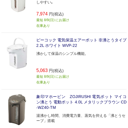
しやすい｡
7,974
円(税込)
最短 8/9(日) にお届け
在庫あり
ピーコック 電気保温エアーポット 非沸とうタイプ
2.2L ホワイト WVP-22
沸かして保温のシンプル機能。
5,063
円(税込)
最短 8/9(日) にお届け
在庫あり
象印マホービン ZOJIRUSHI 電気ポット マイコ
ン沸とう 電動ポット 4.0L メタリックブラウン CD
-WZ40-TM
湯沸かし時間、消費電力量、蒸気を抑える「沸とうセ
ーブ」搭載