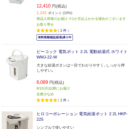
12,410
円(税込)
1,241
ポイント (10%)
商品入荷後のお届け ※1か月以上かかる場合がございます
お取り寄せ
（
1
件
）
有料長期保証(延長)承り中
ピーコック 電気ポット 2.2L 電動給湯式 ホワイト
WMJ-22-W
大きな給湯ボタンは一目でわかりやすく､しっかり押
しやすい｡
6,089
円(税込)
8/10(月)以降にお届け
在庫少なめ
（
1
件
）
ヒロコーポレーション 電気給湯ポット 2.2L HKP-
225
シンプルで使いやすい