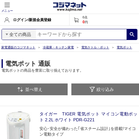
メニュー
0
点
ログイン/新規会員登録
0
円
全ての商品
家電通販のコジマネット
冷蔵庫・キッチン家電
電気ケトル・ポット
電気ポット
電気ポット 通販
電気ポットの商品を豊富に取り揃えております。
並べ替え
絞り込み
タイガー TIGER 電気ポット マイコン電動ポッ
ト 2.2L ホワイト PDR-G221
安心･安全が備わった｢省スチーム設計｣を搭載!マイコ
ン電動タイプ