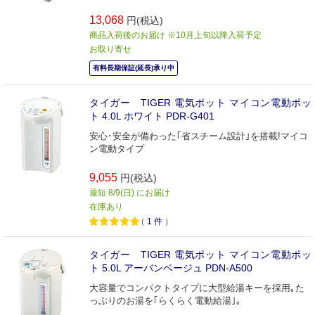
13,068
円(税込)
商品入荷後のお届け ※10月上旬以降入荷予定
お取り寄せ
有料長期保証(延長)承り中
タイガー TIGER 電気ポット マイコン電動ポッ
ト 4.0L ホワイト PDR-G401
安心･安全が備わった｢省スチーム設計｣を搭載!マイコ
ン電動タイプ
9,055
円(税込)
最短 8/9(日) にお届け
在庫あり
（
1
件
）
タイガー TIGER 電気ポット マイコン電動ポッ
ト 5.0L アーバンベージュ PDN-A500
大容量でコンパクトタイプに大型給湯キーを採用｡た
っぷりのお湯を｢らくらく電動給湯｣｡