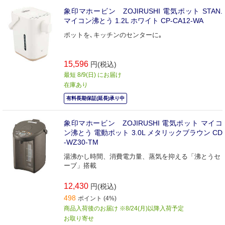
象印マホービン ZOJIRUSHI 電気ポット STAN.
マイコン沸とう 1.2L ホワイト CP-CA12-WA
ポットを､キッチンのセンターに｡
15,596
円(税込)
最短 8/9(日) にお届け
在庫あり
有料長期保証(延長)承り中
象印マホービン ZOJIRUSHI 電気ポット マイコ
ン沸とう 電動ポット 3.0L メタリックブラウン CD
-WZ30-TM
湯沸かし時間、消費電力量、蒸気を抑える「沸とうセ
ーブ」搭載
12,430
円(税込)
498
ポイント (4%)
商品入荷後のお届け ※8/24(月)以降入荷予定
お取り寄せ