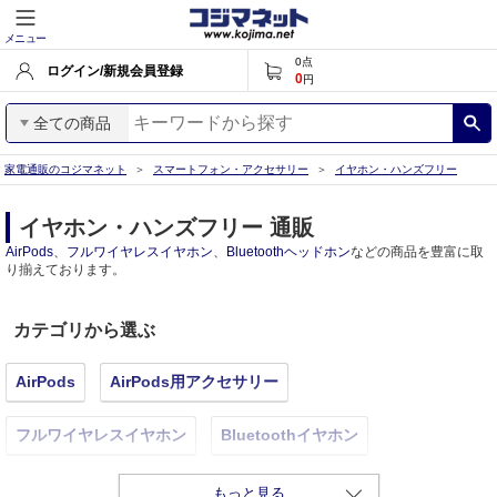
メニュー
0
点
ログイン/新規会員登録
0
円
全ての商品
家電通販のコジマネット
スマートフォン・アクセサリー
イヤホン・ハンズフリー
イヤホン・ハンズフリー 通販
AirPods
、
フルワイヤレスイヤホン
、
Bluetoothヘッドホン
などの商品を豊富に取
り揃えております。
カテゴリから選ぶ
AirPods
AirPods用アクセサリー
フルワイヤレスイヤホン
Bluetoothイヤホン
Bluetoothヘッドホン
ライトニングイヤホン
イヤホン
もっと見る