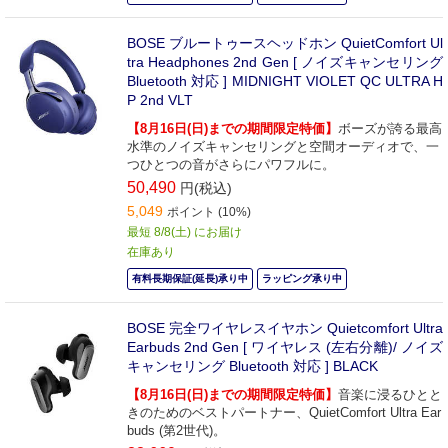
BOSE ブルートゥースヘッドホン QuietComfort Ul
tra Headphones 2nd Gen [ ノイズキャンセリング
Bluetooth 対応 ] MIDNIGHT VIOLET QC ULTRA H
P 2nd VLT
【8月16日(日)までの期間限定特価】
ボーズが誇る最高
水準のノイズキャンセリングと空間オーディオで、一
つひとつの音がさらにパワフルに。
50,490
円(税込)
5,049
ポイント (10%)
最短 8/8(土) にお届け
在庫あり
有料長期保証(延長)承り中
ラッピング承り中
BOSE 完全ワイヤレスイヤホン Quietcomfort Ultra
Earbuds 2nd Gen [ ワイヤレス (左右分離)/ ノイズ
キャンセリング Bluetooth 対応 ] BLACK
【8月16日(日)までの期間限定特価】
音楽に浸るひとと
きのためのベストパートナー、QuietComfort Ultra Ear
buds (第2世代)。