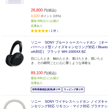
26,800
円(税込)
4,020
ポイント (15%)
最短 8/8(土) にお届け
在庫あり
（
1
件
）
ソニー SONY ブルートゥースヘッドホン ［オー
バーヘッド型 / ノイズキャンセリング対応 / Blueto
oth対応］ ブラック WH-1000XX BZ
目にしたとき、触れたとき、着けたとき、聴いたと
き、その瞬間ごとに心に響くような体験を
89,100
円(税込)
最短 8/8(土) にお届け
在庫あり
有料長期保証(延長)承り中
ラッピング承り中
ソニー SONY ワイヤレスヘッドホン ノイズキャ
ンセリング対応 リモコン・マイク対応 プラチナシ