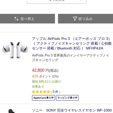
ヘッドホン
耳掛け式ヘッドホン
交換用イヤーピース
並べ替え
絞り込み
アップル AirPods Pro 3 （エアーポッズ プロ 3）
［ アクティブノイズキャンセリング 搭載 / 心拍数
センサー 搭載 / Bluetooth 対応 ］ MFHP4J/A
AirPods Pro 3 世界最高のインイヤーアクティブノイ
ズキャンセリング
42,800
円(税込)
428
ポイント (1%)
最短 8/8(土) にお届け
在庫あり
（
5
件
）
AppleCare承り中
ラッピング承り中
ソニー SONY 完全ワイヤレスイヤホン WF-1000