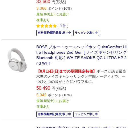
33,660
円(税込)
3,366
ポイント (10%)
最短 8/8(土) にお届け
在庫あり
（
9
件
）
有料長期保証(延長)承り中
ラッピング承り中
BOSE ブルートゥースヘッドホン QuietComfort Ul
tra Headphones 2nd Gen [ ノイズキャンセリング
Bluetooth 対応 ] WHITE SMOKE QC ULTRA HP 2
nd WHT
【8月16日(日)までの期間限定特価】
ボーズが誇る最高
水準のノイズキャンセリングと空間オーディオで、一
つひとつの音がさらにパワフルに。
50,490
円(税込)
5,049
ポイント (10%)
最短 8/8(土) にお届け
在庫あり
有料長期保証(延長)承り中
ラッピング承り中