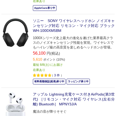
在庫あり
AppleCare承り中
ソニー SONY ワイヤレスヘッドホン ノイズキャ
ンセリング対応 リモコン・マイク対応 ブラック
WH-1000XM5BM
1000Xシリーズ史上最大の進化を遂げた業界最高クラ
スのノイズキャンセリング性能を実現。ワイヤレスで
もハイレゾ級の高音質を楽しめるヘッドホンが登場。
56,100
円(税込)
5,610
ポイント (10%)
最短 8/8(土) にお届け
在庫あり
（
3
件
）
有料長期保証(延長)承り中
ラッピング承り中
アップル Lightning充電ケース付きAirPods(第3世
代) ［リモコン・マイク対応 ワイヤレス(左右分
離) Bluetooth］ MPNY3J/A
魔法の音が降りそそぐ