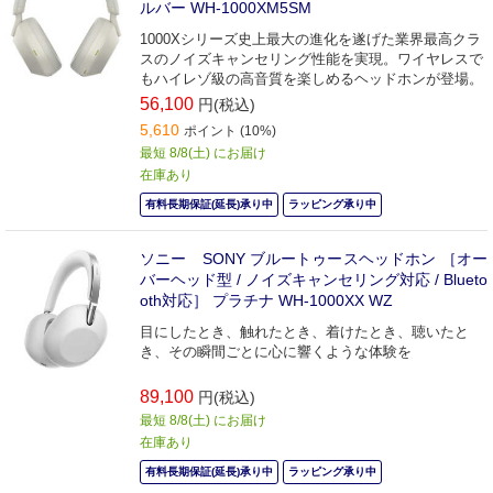
ルバー WH-1000XM5SM
1000Xシリーズ史上最大の進化を遂げた業界最高クラ
スのノイズキャンセリング性能を実現。ワイヤレスで
もハイレゾ級の高音質を楽しめるヘッドホンが登場。
56,100
円(税込)
5,610
ポイント (10%)
最短 8/8(土) にお届け
在庫あり
有料長期保証(延長)承り中
ラッピング承り中
ソニー SONY ブルートゥースヘッドホン ［オー
バーヘッド型 / ノイズキャンセリング対応 / Blueto
oth対応］ プラチナ WH-1000XX WZ
目にしたとき、触れたとき、着けたとき、聴いたと
き、その瞬間ごとに心に響くような体験を
89,100
円(税込)
最短 8/8(土) にお届け
在庫あり
有料長期保証(延長)承り中
ラッピング承り中