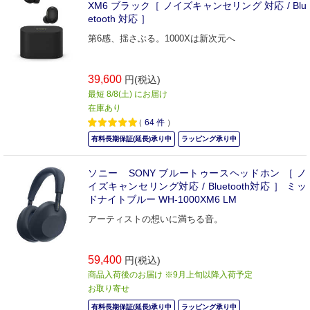
XM6 ブラック［ ノイズキャンセリング 対応 / Blu
etooth 対応 ］
第6感、揺さぶる。1000Xは新次元へ
39,600
円(税込)
最短 8/8(土) にお届け
在庫あり
（
64
件
）
有料長期保証(延長)承り中
ラッピング承り中
ソニー SONY ブルートゥースヘッドホン ［ ノ
イズキャンセリング対応 / Bluetooth対応 ］ ミッ
ドナイトブルー WH-1000XM6 LM
アーティストの想いに満ちる音。
59,400
円(税込)
商品入荷後のお届け ※9月上旬以降入荷予定
お取り寄せ
有料長期保証(延長)承り中
ラッピング承り中