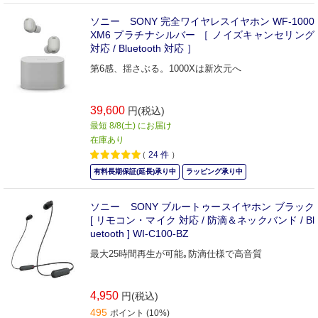
ソニー SONY 完全ワイヤレスイヤホン WF-1000
XM6 プラチナシルバー ［ ノイズキャンセリング
対応 / Bluetooth 対応 ］
第6感、揺さぶる。1000Xは新次元へ
39,600
円(税込)
最短 8/8(土) にお届け
在庫あり
（
24
件
）
有料長期保証(延長)承り中
ラッピング承り中
ソニー SONY ブルートゥースイヤホン ブラック
[ リモコン・マイク 対応 / 防滴＆ネックバンド / Bl
uetooth ] WI-C100-BZ
最大25時間再生が可能｡防滴仕様で高音質
4,950
円(税込)
495
ポイント (10%)