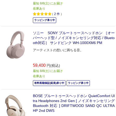
最短 8/8(土) にお届け
在庫あり
（
2
件
）
ラッピング承り中
ソニー SONY ブルートゥースヘッドホン ［オー
バーヘッド型 / ノイズキャンセリング対応 / Blueto
oth対応］ サンドピンク WH-1000XM6 PM
アーティストの想いに満ちる音。
59,400
円(税込)
最短 8/8(土) にお届け
在庫あり
有料長期保証(延長)承り中
ラッピング承り中
BOSE ブルートゥースヘッドホン QuietComfort Ul
tra Headphones 2nd Gen [ ノイズキャンセリング
Bluetooth 対応 ] DRIFTWOOD SAND QC ULTRA
HP 2nd DWS