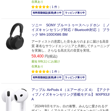
在庫あり
（
1
件
）
有料長期保証(延長)承り中
ラッピング承り中
ソニー SONY ブルートゥースヘッドホン ［ ノ
イズキャンセリング対応 / Bluetooth対応 ］ ブラ
ック WH-1000XM6 BM
アーティストの意図した音をありのままに届ける高音
質 著名なサウンドエンジニアと共創してチューニング
を実施し、さらなる高次元の音質を実現。
59,400
円(税込)
最短 8/8(土) にお届け
在庫あり
（
1
件
）
有料長期保証(延長)承り中
ラッピング承り中
アップル AirPods 4 （エアーポッズ 4） 【アクテ
ィブノイズキャンセリング搭載モデル】 MXP93J/
A
「2024年9月モデル」白の衝撃。みんなに愛されるデ
ザイン。新しくアクティブノイズキャンセリングを搭