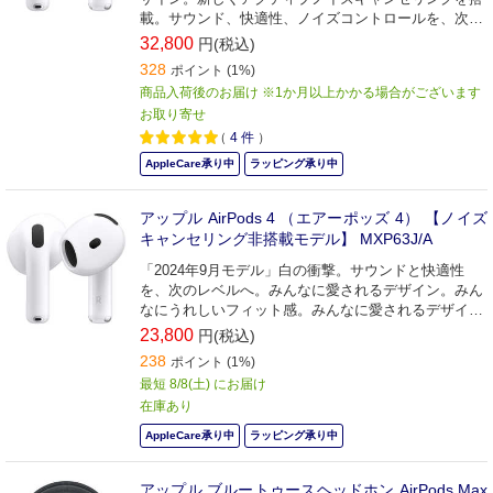
載。サウンド、快適性、ノイズコントロールを、次の
レベルへ。みんなに愛されるデザイン。みんなにうれ
32,800
円(税込)
しいフィット感。
328
ポイント (1%)
商品入荷後のお届け ※1か月以上かかる場合がございます
お取り寄せ
（
4
件
）
AppleCare承り中
ラッピング承り中
アップル AirPods 4 （エアーポッズ 4） 【ノイズ
キャンセリング非搭載モデル】 MXP63J/A
「2024年9月モデル」白の衝撃。サウンドと快適性
を、次のレベルへ。みんなに愛されるデザイン。みん
なにうれしいフィット感。みんなに愛されるデザイ
ン。驚くようなサウンド。
23,800
円(税込)
238
ポイント (1%)
最短 8/8(土) にお届け
在庫あり
AppleCare承り中
ラッピング承り中
アップル ブルートゥースヘッドホン AirPods Max