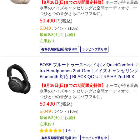
【8月16日(日)までの期間限定特価】
ボーズが誇る最高
水準のノイズキャンセリングと空間オーディオで、一
つひとつの音がさらにパワフルに。
50,490
円(税込)
5,049
ポイント (10%)
最短 8/8(土) にお届け
在庫あり
有料長期保証(延長)承り中
ラッピング承り中
BOSE ブルートゥースヘッドホン QuietComfort Ul
tra Headphones 2nd Gen [ ノイズキャンセリング
Bluetooth 対応 ] BLACK QC ULTRA HP 2nd BLK
【8月16日(日)までの期間限定特価】
ボーズが誇る最高
水準のノイズキャンセリングと空間オーディオで、一
つひとつの音がさらにパワフルに。
50,490
円(税込)
5,049
ポイント (10%)
最短 8/8(土) にお届け
在庫あり
（
1
件
）
有料長期保証(延長)承り中
ラッピング承り中