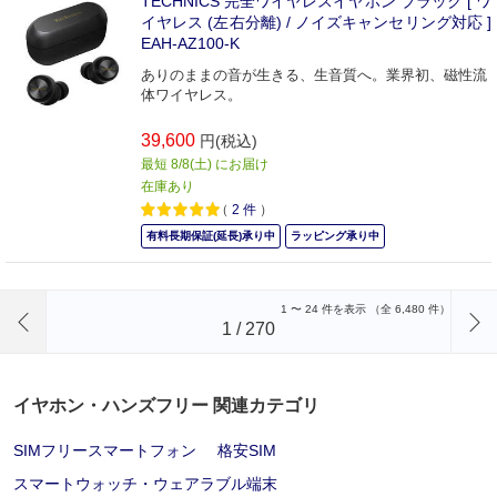
TECHNICS 完全ワイヤレスイヤホン ブラック [ ワ
イヤレス (左右分離) / ノイズキャンセリング対応 ]
EAH-AZ100-K
ありのままの音が生きる、生音質へ。業界初、磁性流
体ワイヤレス。
39,600
円(税込)
最短 8/8(土) にお届け
在庫あり
（
2
件
）
有料長期保証(延長)承り中
ラッピング承り中
前のページへ
1
〜
24
件を表示 （全
6,480
件）
1
/
270
イヤホン・ハンズフリー 関連カテゴリ
SIMフリースマートフォン
格安SIM
スマートウォッチ・ウェアラブル端末