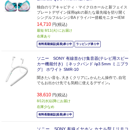
独自のリアキャビティ・マイクロホールと新フェイス
プレートデザイン採用qdcの新たな最先端を切り開く
シングルフルレンジBAドライバー搭載モニターIEM
14,710
円(税込)
最短 8/11(火) にお届け
在庫あり
有料長期保証(延長)承り中
ラッピング承り中
ソニー SONY 有線首かけ集音器(テレビ用スピー
カー機能付き) ［ネックバンド /φ3.5mm ミニプラ
グ］ ホワイト SMR-10
聞きたい音を､大きくクリアに｡かんたん操作で､自宅
でもお出かけ先でも気軽に使えるデザイン｡
38,610
円(税込)
8/12(水)以降にお届け
在庫少なめ
有料長期保証(延長)承り中
ソニー SONY 有線イヤホン カナル型 [ リモコ