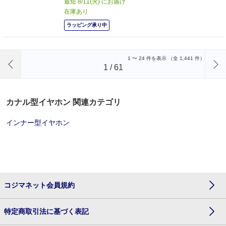
最短 8/11(火) にお届け
在庫あり
ラッピング承り中
前のページへ
1
〜
24
件を表示 （全
1,441
件）
1
/
61
カナル型イヤホン 関連カテゴリ
インナー型イヤホン
コジマネット会員規約
特定商取引法に基づく表記