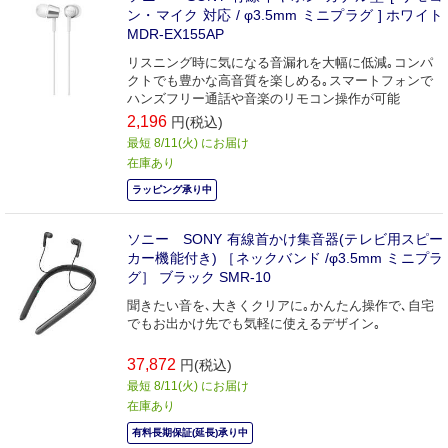
ン・マイク 対応 / φ3.5mm ミニプラグ ] ホワイト
MDR-EX155AP
リスニング時に気になる音漏れを大幅に低減｡コンパ
クトでも豊かな高音質を楽しめる｡スマートフォンで
ハンズフリー通話や音楽のリモコン操作が可能
2,196
円(税込)
最短 8/11(火) にお届け
在庫あり
ラッピング承り中
ソニー SONY 有線首かけ集音器(テレビ用スピー
カー機能付き) ［ネックバンド /φ3.5mm ミニプラ
グ］ ブラック SMR-10
聞きたい音を､大きくクリアに｡かんたん操作で､自宅
でもお出かけ先でも気軽に使えるデザイン｡
37,872
円(税込)
最短 8/11(火) にお届け
在庫あり
有料長期保証(延長)承り中