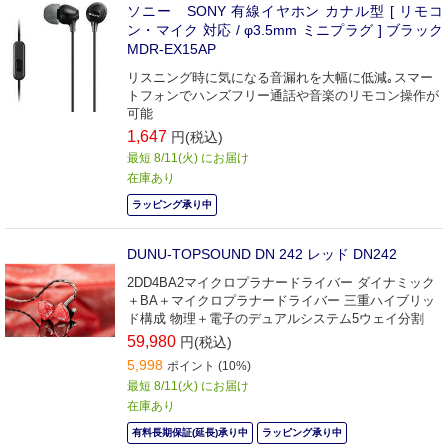
ソニー SONY 有線イヤホン カナル型 [ リモコ
ン・マイク 対応 / φ3.5mm ミニプラグ ] ブラック
MDR-EX15AP
リスニング時に気になる音漏れを大幅に低減｡スマー
トフォンでハンズフリー通話や音楽のリモコン操作が
可能
1,647
円(税込)
最短 8/11(火) にお届け
在庫あり
ラッピング承り中
DUNU-TOPSOUND DN 242 レッド DN242
2DD4BA2マイクロプラナードライバー ダイナミック
＋BA＋マイクロプラナードライバー 三重ハイブリッ
ド構成 物理＋電子のデュアルシステム5ウェイ分割
59,980
円(税込)
5,998
ポイント (10%)
最短 8/11(火) にお届け
在庫あり
有料長期保証(延長)承り中
ラッピング承り中