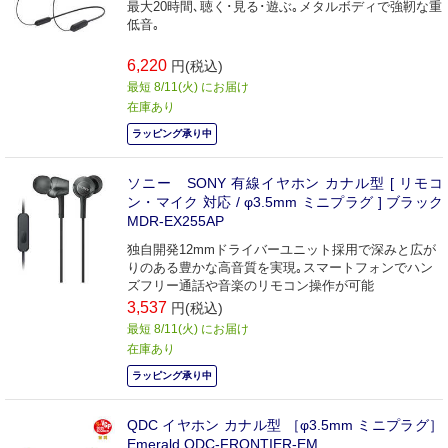
最大20時間､聴く･見る･遊ぶ｡メタルボディで強靭な重
低音｡
6,220
円(税込)
最短 8/11(火) にお届け
在庫あり
ラッピング承り中
ソニー SONY 有線イヤホン カナル型 [ リモコ
ン・マイク 対応 / φ3.5mm ミニプラグ ] ブラック
MDR-EX255AP
独自開発12mmドライバーユニット採用で深みと広が
りのある豊かな高音質を実現｡スマートフォンでハン
ズフリー通話や音楽のリモコン操作が可能
3,537
円(税込)
最短 8/11(火) にお届け
在庫あり
ラッピング承り中
QDC イヤホン カナル型 ［φ3.5mm ミニプラグ］
Emerald QDC-FRONTIER-EM