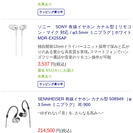
在庫あり
ラッピング承り中
ソニー SONY 有線イヤホン カナル型 [ リモコ
ン・マイク 対応 / φ3.5mm ミニプラグ ] ホワイト
MDR-EX255AP
独自開発12mmドライバーユニット採用で深みと広が
りのある豊かな高音質を実現｡スマートフォンでハン
ズフリー通話や音楽のリモコン操作が可能
3,537
円(税込)
最短 8/11(火) にお届け
在庫あり
ラッピング承り中
SENNHEISER 有線イヤホン カナル型 508949 ［φ
3.5mm ミニプラグ］ IE-900
~ゆずれない｢音｣ を､さらなる高みへ~
214,500
円(税込)