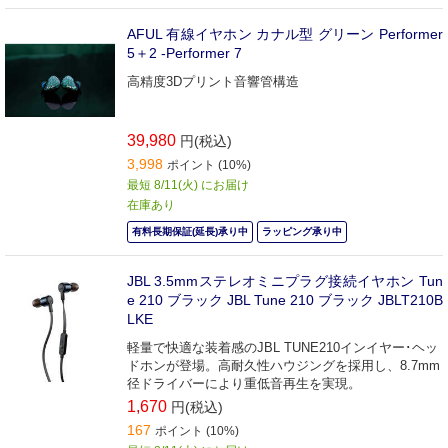
AFUL 有線イヤホン カナル型 グリーン Performer
5＋2 -Performer 7
高精度3Dプリント音響管構造
39,980
円(税込)
3,998
ポイント (10%)
最短 8/11(火) にお届け
在庫あり
有料長期保証(延長)承り中
ラッピング承り中
JBL 3.5mmステレオミニプラグ接続イヤホン Tun
e 210 ブラック JBL Tune 210 ブラック JBLT210B
LKE
軽量で快適な装着感のJBL TUNE210インイヤー･ヘッ
ドホンが登場。高耐久性ハウジングを採用し、8.7mm
径ドライバーにより重低音再生を実現。
1,670
円(税込)
167
ポイント (10%)