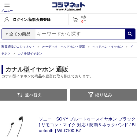
メニュー
0
点
ログイン/新規会員登録
0
円
全ての商品
家電通販のコジマネット
オーディオ・ヘッドホン・楽器
ヘッドホン・イヤホン
イ
ヤホン
カナル型イヤホン
カナル型イヤホン 通販
カナル型イヤホンの商品を豊富に取り揃えております。
並べ替え
絞り込み
ソニー SONY ブルートゥースイヤホン ブラック
[ リモコン・マイク 対応 / 防滴＆ネックバンド / Bl
uetooth ] WI-C100-BZ