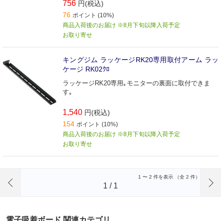
756
円(税込)
76
ポイント (10%)
商品入荷後のお届け ※8月下旬以降入荷予定
お取り寄せ
キングジム ラッケージRK20専用取付アーム ラッ
ケージ RK02ｸﾛ
ラッケージRK20専用｡モニターの裏面に取付できま
す｡
1,540
円(税込)
154
ポイント (10%)
商品入荷後のお届け ※8月下旬以降入荷予定
お取り寄せ
前のページへ
1
〜
2
件を表示 （全
2
件）
1
/
1
電子吸着ボード 関連カテゴリ