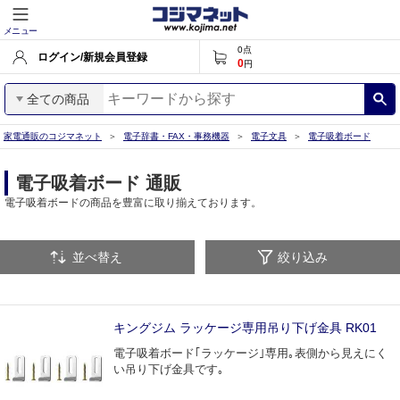
メニュー
0
点
ログイン/新規会員登録
0
円
全ての商品
家電通販のコジマネット
電子辞書・FAX・事務機器
電子文具
電子吸着ボード
電子吸着ボード 通販
電子吸着ボードの商品を豊富に取り揃えております。
並べ替え
絞り込み
キングジム ラッケージ専用吊り下げ金具 RK01
電子吸着ボード｢ラッケージ｣専用｡表側から見えにく
い吊り下げ金具です｡