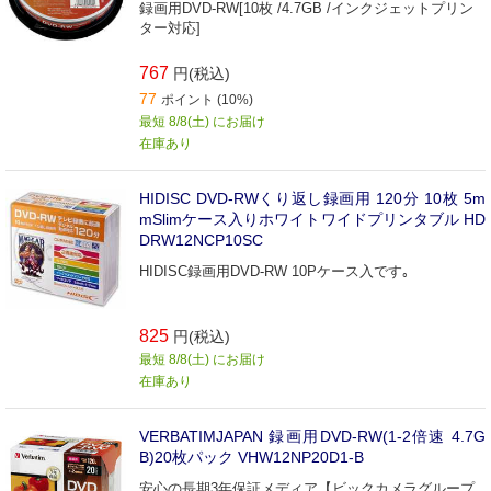
録画用DVD-RW[10枚 /4.7GB /インクジェットプリン
ター対応]
767
円(税込)
77
ポイント (10%)
最短 8/8(土) にお届け
在庫あり
HIDISC DVD-RWくり返し録画用 120分 10枚 5m
mSlimケース入りホワイトワイドプリンタブル HD
DRW12NCP10SC
HIDISC録画用DVD-RW 10Pケース入です｡
825
円(税込)
最短 8/8(土) にお届け
在庫あり
VERBATIMJAPAN 録画用DVD-RW(1-2倍速 4.7G
B)20枚パック VHW12NP20D1-B
安心の長期3年保証メディア【ビックカメラグループ