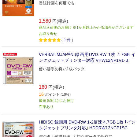
番組録画を何度でも
1,580
円(税込)
商品入荷後のお届け ※1か月以上かかる場合がございます
お取り寄せ
（
1
件
）
VERBATIMJAPAN 録画用DVD-RW 1枚 4.7GB イ
ンクジェットプリンター対応 VHW12NP1V1-B
使い勝手の良い1枚パック
160
円(税込)
16
ポイント (10%)
最短 8/8(土) にお届け
在庫あり
HIDISC 録画用 DVD-RW 1-2倍速 4.7GB 1枚 ｢イン
クジェットプリンタ対応｣ HDDRW12NCP1SC
デジタル放送録画､大切なデータの保存に｡