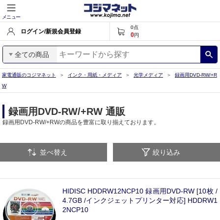
メニュー
0
点
ログイン/新規会員登録
0
円
全ての商品
家電通販のコジマネット
インク・用紙・メディア
光学メディア
録画用DVD-RW/+R
W
録画用DVD-RW/+RW 通販
録画用DVD-RW/+RWの商品を豊富に取り揃えております。
並べ替え
絞り込み
HIDISC HDDRW12NCP10 録画用DVD-RW [10枚 /
4.7GB /インクジェットプリンター対応] HDDRW1
2NCP10