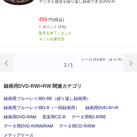
デジタル放送を繰り返し録画できるDVD-R
459
円(税込)
5
ポイント (1%)
販売を終了しました
ネット在庫完売
前のページへ
1
〜
11
件を表示 （全
11
件）
1
/
1
録画用DVD-RW/+RW 関連カテゴリ
録画用ブルーレイ/BD-RE（繰り返し録画用）
録画用ブルーレイ/BD-R（一回録画用）
録画用DVD-R/+R
録画用DVD-RAM
音楽用CD-R
データ用BD-R/RE
データ用DVD-R/RW/RAM
データ用CD-R/RW
メディアケース