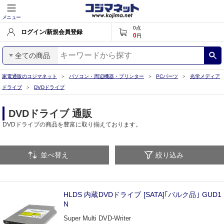
メニュー
0
点
ログイン/新規会員登録
0
円
全ての商品
家電通販のコジマネット
パソコン・周辺機器・プリンター
PCパーツ
光学メディア
ドライブ
DVDドライブ
DVDドライブ 通販
DVDドライブの商品を豊富に取り揃えております。
並べ替え
絞り込み
HLDS 内蔵DVDドライブ [SATA]｢バルク品｣ GUD1
N
Super Multi DVD-Writer