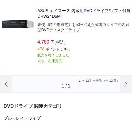
ASUS エイスース 内蔵用DVDドライブ/ソフト付属
DRW24D5MT
未使用時の消費電力を50%抑えた省電力タイプの内蔵
型DVDディスクドライブ
4,780
円(税込)
478
ポイント (10%)
販売を終了しました
ネット在庫完売
前のページへ
1
〜
12
件を表示 （全
12
件）
1
/
1
DVDドライブ 関連カテゴリ
ブルーレイドライブ