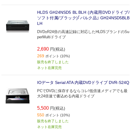
HLDS GH24NSD5 BL BLH (内蔵用DVDドライブ/
ソフト付属/ブラック)｢バルク品｣ GH24NSD5BLB
LH
DVD±R24倍の高速記録に対応したHLDSブランドのSu
perMultiドライブ
2,690
円(税込)
269
ポイント (10%)
販売を終了しました
ネット在庫完売
IOデータ Serial ATA 内蔵DVDドライブ DVR-S24Q
PCでDVDに保存するならコレ!低倍速メディアでも最
大24倍速で書込める内蔵ドライブ
5,500
円(税込)
550
ポイント (10%)
販売を終了しました
ネット在庫完売