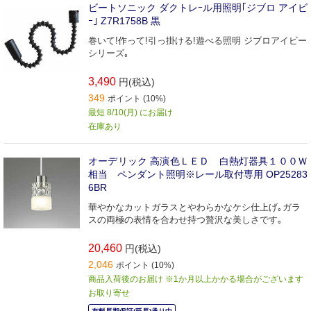
ビートソニック ダクトレｰル用照明｢ジブロ アイビ
ｰ｣ Z7R1758B 黒
巻いて!作って!引っ掛ける!遊べる照明 ジブロアイビー
シリーズ｡
3,490
円(税込)
349
ポイント (10%)
最短 8/10(月) にお届け
在庫あり
オーデリック 高演色ＬＥＤ 白熱灯器具１００Ｗ
相当 ペンダント照明※レール取付専用 OP25283
6BR
華やかなカットガラスとやわらかなケシ仕上げ｡ガラ
スの両極の表情を合わせ持つ贅沢な美しさです｡
20,460
円(税込)
2,046
ポイント (10%)
商品入荷後のお届け ※1か月以上かかる場合がございます
お取り寄せ