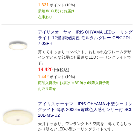
1,331
ポイント (10%)
最短 8/10(月) にお届け
在庫あり
アイリスオーヤマ IRIS OHYAMA LEDシーリング
ライト 12畳 調光調色 モルタルグレー CEK12DL-
7.0SFH
薄くてすっきりコンパクト、おしゃれなフレームデザ
インでどんな部屋にも最適なLEDシーリングライトで
す。
14,420
円(税込)
1,442
ポイント (10%)
商品入荷後のお届け ※8/19(水)以降入荷予定
お取り寄せ
アイリスオーヤマ IRIS OHYAMA 小型シーリン
グライト 薄形 2000lm電球色人感センサー付 SCL
20L-MS-U2
天井すっきり、ワンランク上の空間を、薄くてもしっ
かり明るいLED小型シーリングライトです。