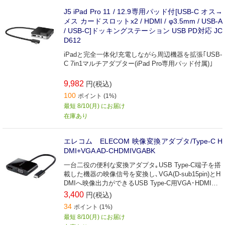
J5 iPad Pro 11 / 12.9専用パッド付[USB-C オス→
メス カードスロットx2 / HDMI / φ3.5mm / USB-A
/ USB-C]ドッキングステーション USB PD対応 JC
D612
iPadと完全一体化!充電しながら周辺機器を拡張｢USB-
C 7in1マルチアダプター(iPad Pro専用パッド付属)｣
9,982
円(税込)
100
ポイント (1%)
最短 8/10(月) にお届け
在庫あり
エレコム ELECOM 映像変換アダプタ/Type-C H
DMI+VGA AD-CHDMIVGABK
一台二役の便利な変換アダプタ｡USB Type-C端子を搭
載した機器の映像信号を変換し､VGA(D-sub15pin)とH
DMIへ映像出力ができるUSB Type-C用VGA･HDMI映
像変換アダプタ｡
3,400
円(税込)
34
ポイント (1%)
最短 8/10(月) にお届け