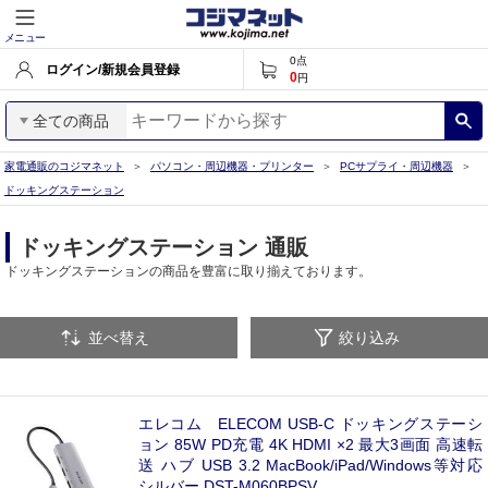
メニュー
0
点
ログイン/新規会員登録
0
円
全ての商品
家電通販のコジマネット
パソコン・周辺機器・プリンター
PCサプライ・周辺機器
ドッキングステーション
ドッキングステーション 通販
ドッキングステーションの商品を豊富に取り揃えております。
並べ替え
絞り込み
エレコム ELECOM USB-C ドッキングステーシ
ョン 85W PD充電 4K HDMI ×2 最大3画面 高速転
送 ハブ USB 3.2 MacBook/iPad/Windows等対応
シルバー DST-M060BPSV