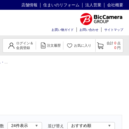
店舗情報
住まいのリフォーム
法人営業
会社概要
お買い物ガイド
お問い合わせ
サイトマップ
ログイン＆
合計
0
点
注文履歴
お気に入り
会員登録
0
円
ィルム
Disney Mobile ケース
数
並び替え