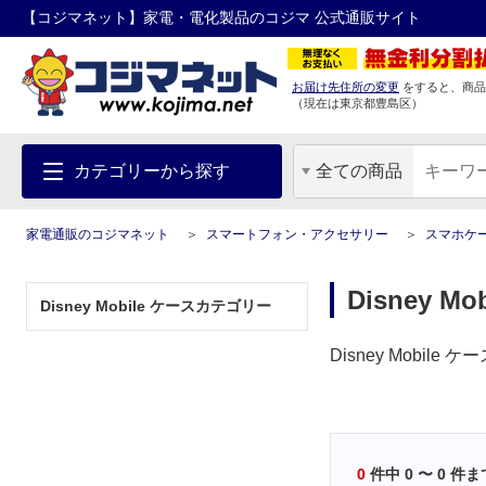
【コジマネット】家電・電化製品のコジマ 公式通販サイト
お届け先住所の変更
をすると、商品
（現在は
東京都
豊島区
）
カテゴリーから探す
全ての商品
家電通販のコジマネット
スマートフォン・アクセサリー
スマホケ
Disney M
Disney Mobile ケースカテゴリー
Disney Mobi
0
件中
0
〜
0
件ま