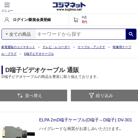
メニュー
0
点
ログイン/新規会員登録
0
円
全ての商品
家電通販のコジマネット
テレビ・レコーダー
ケーブル・アンテナ
映像用ケーブ
ル・プラグ
D端子ビデオケーブル
D端子ビデオケーブル 通販
D端子ビデオケーブルの商品を豊富に取り揃えております。
並べ替え
絞り込み
ELPA 2mD端子ケーブル(D端子⇔D端子) DV-301
ハイグレードな画質がお楽しみいただけます｡