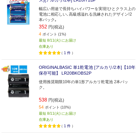
幅広い用途で長持ちハイパワーを実現!ひとクラス上の
電池に相応しい､高級感溢れる洗練されたデザイン!2
本パック｡
352
円(税込)
4
ポイント (1%)
最短 8/11(火) にお届け
在庫あり
（
1
件
）
ORIGINALBASIC 単1乾電池 [アルカリ/2本]【10年
保存可能】 LR20BKOBS2P
使用推奨期限10年の単1形アルカリ乾電池 2本パッ
ク。
538
円(税込)
54
ポイント (10%)
最短 8/11(火) にお届け
在庫あり
（
1
件
）