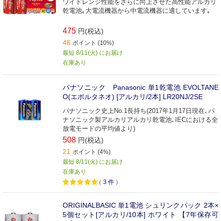
ワイドレンジ性能をさらに向上させた高性能アルカリ
乾電池｡大電流機器から中電流機器に適しています｡
475
円(税込)
48
ポイント (10%)
最短 8/11(火) にお届け
在庫あり
パナソニック Panasonic 単1乾電池 EVOLTANE
O(エボルタネオ) [アルカリ/2本] LR20NJ/2SE
パナソニック史上No.1長持ち(2017年1月17日現在､パ
ナソニック製アルカリアルカリ乾電池､IECにおける全
放電モードの平均値より)
508
円(税込)
21
ポイント (4%)
最短 8/11(火) にお届け
在庫あり
（
3
件
）
ORIGINALBASIC 単1電池 シュリンクパック 2本×
5個セット[アルカリ/10本] ホワイト 【7年保存可