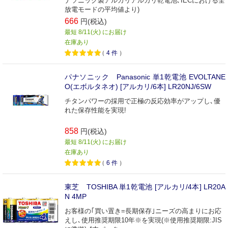
ナソニック製アルカリアルカリ乾電池､IECにおける全
放電モードの平均値より)
666
円(税込)
最短 8/11(火) にお届け
在庫あり
（
4
件
）
パナソニック Panasonic 単1乾電池 EVOLTANE
O(エボルタネオ) [アルカリ/6本] LR20NJ/6SW
チタンパワーの採用で正極の反応効率がアップし､優
れた保存性能を実現!
858
円(税込)
最短 8/11(火) にお届け
在庫あり
（
6
件
）
東芝 TOSHIBA 単1乾電池 [アルカリ/4本] LR20A
N 4MP
お客様の｢買い置き=長期保存｣ニーズの高まりにお応
えし､使用推奨期限10年※を実現(※使用推奨期限:JIS