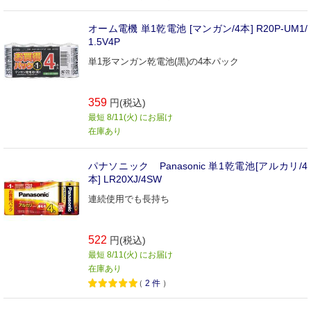
オーム電機 単1乾電池 [マンガン/4本] R20P-UM1/
1.5V4P
単1形マンガン乾電池(黒)の4本パック
359
円(税込)
最短 8/11(火) にお届け
在庫あり
パナソニック Panasonic 単1乾電池[アルカリ/4
本] LR20XJ/4SW
連続使用でも長持ち
522
円(税込)
最短 8/11(火) にお届け
在庫あり
（
2
件
）