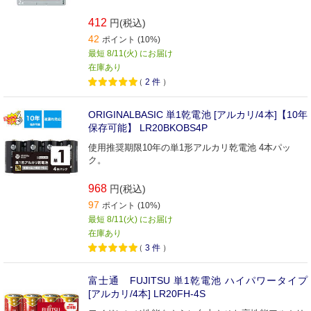
412
円(税込)
42
ポイント (10%)
最短 8/11(火) にお届け
在庫あり
（
2
件
）
ORIGINALBASIC 単1乾電池 [アルカリ/4本]【10年
保存可能】 LR20BKOBS4P
使用推奨期限10年の単1形アルカリ乾電池 4本パッ
ク。
968
円(税込)
97
ポイント (10%)
最短 8/11(火) にお届け
在庫あり
（
3
件
）
富士通 FUJITSU 単1乾電池 ハイパワータイプ
[アルカリ/4本] LR20FH-4S