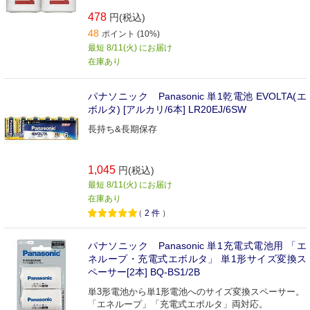
478
円(税込)
48
ポイント (10%)
最短 8/11(火) にお届け
在庫あり
パナソニック Panasonic 単1乾電池 EVOLTA(エ
ボルタ) [アルカリ/6本] LR20EJ/6SW
長持ち&長期保存
1,045
円(税込)
最短 8/11(火) にお届け
在庫あり
（
2
件
）
パナソニック Panasonic 単1充電式電池用 「エ
ネループ・充電式エボルタ」 単1形サイズ変換ス
ペーサー[2本] BQ-BS1/2B
単3形電池から単1形電池へのサイズ変換スペーサー。
「エネループ」「充電式エボルタ」両対応。