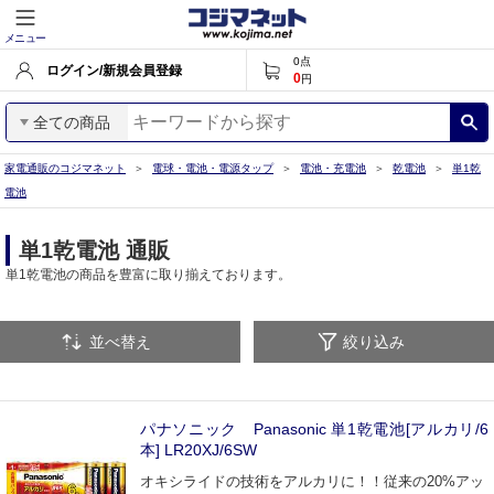
メニュー
0
点
ログイン/新規会員登録
0
円
全ての商品
家電通販のコジマネット
電球・電池・電源タップ
電池・充電池
乾電池
単1乾
電池
単1乾電池 通販
単1乾電池の商品を豊富に取り揃えております。
並べ替え
絞り込み
パナソニック Panasonic 単1乾電池[アルカリ/6
本] LR20XJ/6SW
オキシライドの技術をアルカリに！！従来の20%アッ