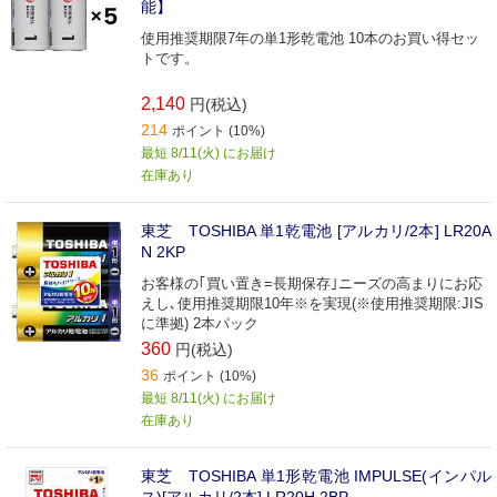
能】
使用推奨期限7年の単1形乾電池 10本のお買い得セッ
トです。
2,140
円(税込)
214
ポイント (10%)
最短 8/11(火) にお届け
在庫あり
東芝 TOSHIBA 単1乾電池 [アルカリ/2本] LR20A
N 2KP
お客様の｢買い置き=長期保存｣ニーズの高まりにお応
えし､使用推奨期限10年※を実現(※使用推奨期限:JIS
に準拠) 2本パック
360
円(税込)
36
ポイント (10%)
最短 8/11(火) にお届け
在庫あり
東芝 TOSHIBA 単1形乾電池 IMPULSE(インパル
ス)[アルカリ/2本] LR20H 2BP