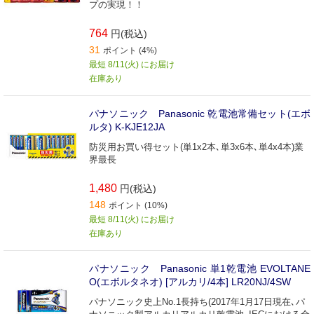
プの実現！！
764
円(税込)
31
ポイント (4%)
最短 8/11(火) にお届け
在庫あり
パナソニック Panasonic 乾電池常備セット(エボ
ルタ) K-KJE12JA
防災用お買い得セット(単1x2本､単3x6本､単4x4本)業
界最長
1,480
円(税込)
148
ポイント (10%)
最短 8/11(火) にお届け
在庫あり
パナソニック Panasonic 単1乾電池 EVOLTANE
O(エボルタネオ) [アルカリ/4本] LR20NJ/4SW
パナソニック史上No.1長持ち(2017年1月17日現在､パ