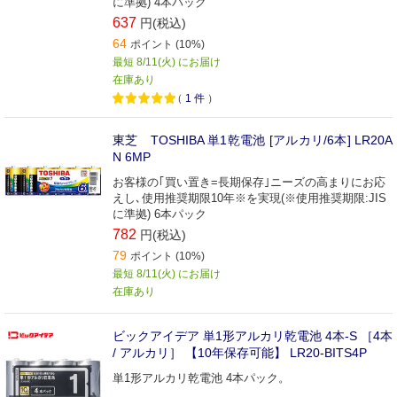
に準拠) 4本パック
637
円(税込)
64
ポイント (10%)
最短 8/11(火) にお届け
在庫あり
（
1
件
）
東芝 TOSHIBA 単1乾電池 [アルカリ/6本] LR20A
N 6MP
お客様の｢買い置き=長期保存｣ニーズの高まりにお応
えし､使用推奨期限10年※を実現(※使用推奨期限:JIS
に準拠) 6本パック
782
円(税込)
79
ポイント (10%)
最短 8/11(火) にお届け
在庫あり
ビックアイデア 単1形アルカリ乾電池 4本-S ［4本
/ アルカリ］ 【10年保存可能】 LR20-BITS4P
単1形アルカリ乾電池 4本パック。