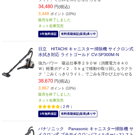
34,480
円(税込)
3,448
ポイント (10%)
販売を終了しました
ネット在庫完売
3年無料保証
有料長期保証(延長)承り中
日立 HITACHI キャニスター掃除機 サイクロン式
水拭き対応 ライトゴールド CV-SP300M-N
強力パワー 吸込仕事率２９０Ｗ（消費電力８４０
Ｗ）軽量ボディ２．５ｋｇで移動や取り回しもラクラ
ク「ごみくっきりライト」でごみを浮かび上がらせる
38,670
円(税込)
3,867
ポイント (10%)
販売を終了しました
ネット在庫完売
（
2
件
）
3年無料保証
有料長期保証(延長)承り中
パナソニック Panasonic キャニスター掃除機 サ
イクロン式 プチサイクロン (フィルターレス) スト