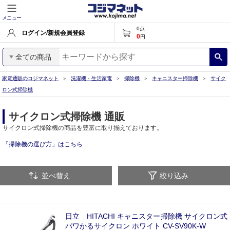
メニュー
0
点
ログイン/新規会員登録
0
円
全ての商品
家電通販のコジマネット
洗濯機・生活家電
掃除機
キャニスター掃除機
サイク
ロン式掃除機
サイクロン式掃除機 通販
サイクロン式掃除機の商品を豊富に取り揃えております。
「掃除機の選び方」はこちら
並べ替え
絞り込み
日立 HITACHI キャニスター掃除機 サイクロン式
パワかるサイクロン ホワイト CV-SV90K-W