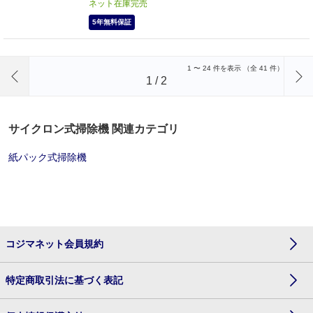
ネット在庫完売
5年無料保証
前のページへ
1
〜
24
件を表示 （全
41
件）
1
/
2
サイクロン式掃除機 関連カテゴリ
紙パック式掃除機
コジマネット会員規約
特定商取引法に基づく表記