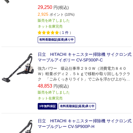
29,250
円(税込)
2,925
ポイント (10%)
販売を終了しました
ネット在庫完売
（
1
件
）
有料長期保証(延長)承り中
日立 HITACHI キャニスター掃除機 サイクロン式
マーブルアイボリー CV-SP300P-C
強力パワー 吸込仕事率２９０Ｗ（消費電力８４０
Ｗ）軽量ボディ２．５ｋｇで移動や取り回しもラクラ
ク 「ごみくっきりライト」でごみを浮かび上がらせ
る
48,853
円(税込)
販売を終了しました
ネット在庫完売
3年無料保証
有料長期保証(延長)承り中
日立 HITACHI キャニスター掃除機 サイクロン式
マーブルグレー CV-SP900P-H