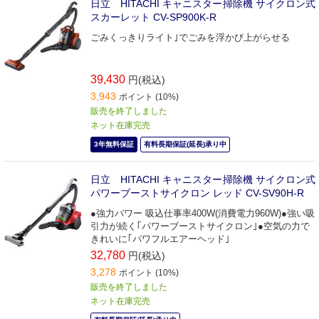
日立 HITACHI キャニスター掃除機 サイクロン式
スカーレット CV-SP900K-R
ごみくっきりライト｣でごみを浮かび上がらせる
39,430
円(税込)
3,943
ポイント (10%)
販売を終了しました
ネット在庫完売
3年無料保証
有料長期保証(延長)承り中
日立 HITACHI キャニスター掃除機 サイクロン式
パワーブーストサイクロン レッド CV-SV90H-R
●強力パワー 吸込仕事率400W(消費電力960W)●強い吸
引力が続く｢パワーブーストサイクロン｣●空気の力で
きれいに｢パワフルエアーヘッド｣
32,780
円(税込)
3,278
ポイント (10%)
販売を終了しました
ネット在庫完売