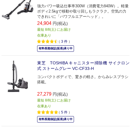
強力パワー吸込仕事率300W（消費電力840W）。軽量
ボディ2.5kgで移動や取り回しもラクラク。空気の力
できれいに「パワフルエアーヘッド」。
24,904
円(税込)
最短 8/8(土) にお届け
在庫あり
（
3
件
）
有料長期保証(延長)承り中
東芝 TOSHIBA キャニスター掃除機 サイクロン
式 ストームグレー VC-CF33-H
コンパクトボディで、驚きの軽さ。からみレスブラシ
搭載。
27,279
円(税込)
最短 8/8(土) にお届け
在庫あり
（
5
件
）
有料長期保証(延長)承り中