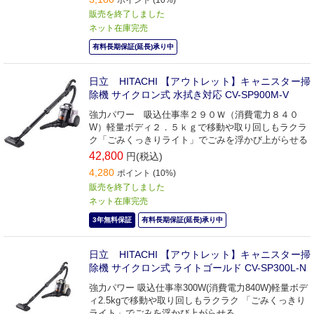
販売を終了しました
ネット在庫完売
有料長期保証(延長)承り中
日立 HITACHI 【アウトレット】キャニスター掃
除機 サイクロン式 水拭き対応 CV-SP900M-V
強力パワー 吸込仕事率２９０Ｗ（消費電力８４０
W）軽量ボディ２．５ｋｇで移動や取り回しもラクラ
ク「ごみくっきりライト」でごみを浮かび上がらせる
42,800
円(税込)
4,280
ポイント (10%)
販売を終了しました
ネット在庫完売
3年無料保証
有料長期保証(延長)承り中
日立 HITACHI 【アウトレット】キャニスター掃
除機 サイクロン式 ライトゴールド CV-SP300L-N
強力パワー 吸込仕事率300W(消費電力840W)軽量ボデ
ィ2.5kgで移動や取り回しもラクラク 「ごみくっきり
ライト」でごみを浮かび上がらせる