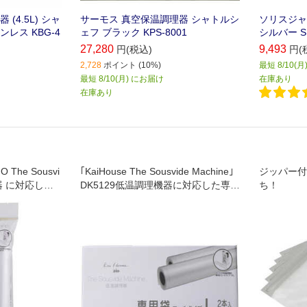
(4.5L) シャ
サーモス 真空保温調理器 シャトルシ
ソリスジャ
レス KBG-4
ェフ ブラック KPS-8001
シルバー S
27,280
9,493
円(税込)
円(
2,728
ポイント (10%)
最短 8/10(
最短 8/10(月) にお届け
在庫あり
在庫あり
IO The Sousvi
｢KaiHouse The Sousvide Machine｣
ジッパー付
理器 に対応した
DK5129低温調理機器に対応した専用
ち！
イズ20枚入
の真空袋です｡