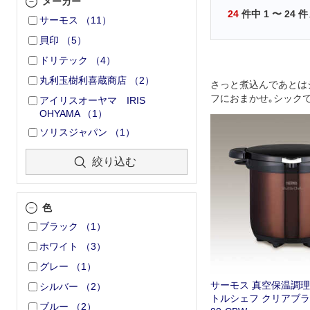
メーカー
24
件中
1
〜
24
件
サーモス
（
11
）
貝印
（
5
）
ドリテック
（
4
）
丸利玉樹利喜蔵商店
（
2
）
さっと煮込んであとは
フにおまかせ｡シック
アイリスオーヤマ IRIS
ンにも合うカラーデザ
OHYAMA
（
1
）
ソリスジャパン
（
1
）
絞り込む
色
ブラック
（
1
）
ホワイト
（
3
）
グレー
（
1
）
サーモス 真空保温調理器 
シルバー
（
2
）
トルシェフ クリアブラウ
ブルー
（
2
）