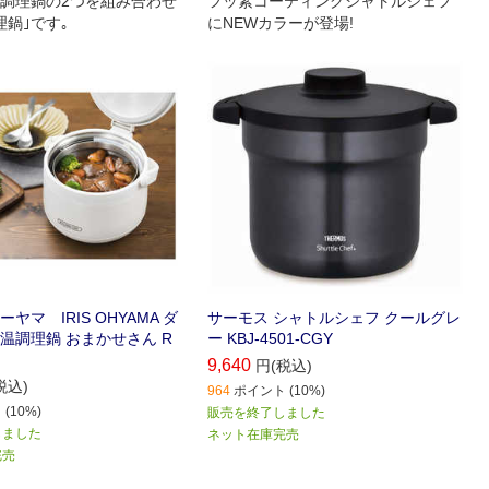
調理鍋の2つを組み合わせ
フッ素コーティングシャトルシェフ
理鍋｣です｡
にNEWカラーが登場!
ヤマ IRIS OHYAMA ダ
サーモス シャトルシェフ クールグレ
温調理鍋 おまかせさん R
ー KBJ-4501-CGY
9,640
円(税込)
税込)
964
ポイント (10%)
(10%)
販売を終了しました
しました
ネット在庫完売
完売