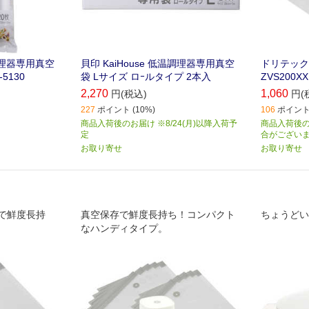
温調理器専用真空
貝印 KaiHouse 低温調理器専用真空
ドリテック
5130
袋 Lサイズ ロｰルタイプ 2本入
ZVS200X
2,270
1,060
円(税込)
円(
227
ポイント (10%)
106
ポイント 
商品入荷後のお届け ※8/24(月)以降入荷予
商品入荷後の
定
合がござい
お取り寄せ
お取り寄せ
で鮮度長持
真空保存で鮮度長持ち！コンパクト
ちょうどい
なハンディタイプ。