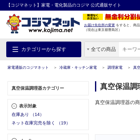
【コジマネット】家電・電化製品のコジマ 公式通販サイト
お届け先住所の変更
をすると、商品
（現在は
東京都
豊島区
）
カテゴリーから探す
全ての商品
家電通販のコジマネット
冷蔵庫・キッチン家電
調理家電
真
真空保温調
真空保温調理器カテゴリー
真空保温調理器の商
表示対象
在庫あり
（
14
）
ネット在庫完売を除く
（
19
）