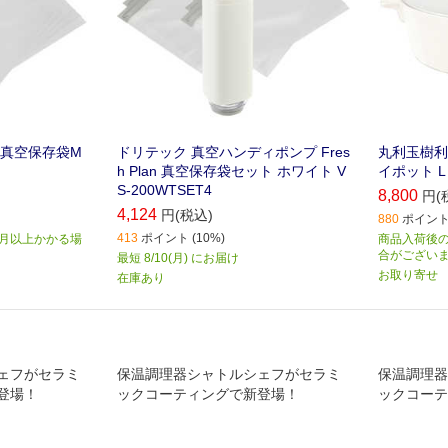
付真空保存袋M
ドリテック 真空ハンディポンプ Fres
丸利玉樹利
h Plan 真空保存袋セット ホワイト V
イポット L W
S-200WTSET4
8,800
円(
4,124
円(税込)
880
ポイント 
413
ポイント (10%)
か月以上かかる場
商品入荷後の
合がござい
最短 8/10(月) にお届け
お取り寄せ
在庫あり
ェフがセラミ
保温調理器シャトルシェフがセラミ
保温調理器
登場！
ックコーティングで新登場！
ックコーテ