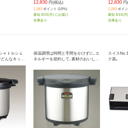
12,830
12,830
円(税込)
円
1,283
ポイント (10%)
1,283
ポイント
最短 8/10(月) にお届け
最短 8/10(
在庫あり
在庫あり
シャトルシェ
保温調理は時間と手間をかけずに､エ
スイスNo
でどんなキッチ
ネルギーを節約して､素材のおいしさ
ク器｡
インです｡
を生かします｡さっと煮込んであとは
シャトルシェフにおまかせ｡