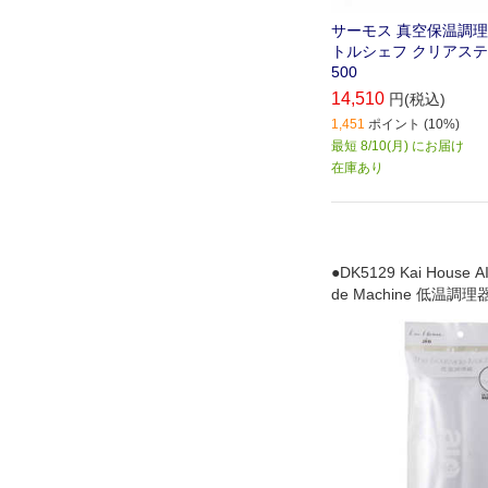
サーモス 真空保温調理器 
トルシェフ クリアステン
500
14,510
円(税込)
1,451
ポイント (10%)
最短 8/10(月) にお届け
在庫あり
●DK5129 Kai House A
de Machine 低温調
専用の真空袋です｡Mサ
り｡