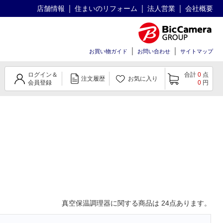
店舗情報
住まいのリフォーム
法人営業
会社概要
お買い物ガイド
お問い合わせ
サイトマップ
ログイン＆
合計
0
点
注文履歴
お気に入り
会員登録
0
円
真空保温調理器
に関する商品は
24
点あります。