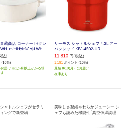
喜蔵商店 コーナー IHクレ
サーモス シャトルシェフ 4.3L アー
H ｺｰﾅｰIHｸﾚｲﾎﾟｯﾄLWH
バンレッド KBJ-4502-UR
11,810
税込)
円(税込)
(10%)
1,181
ポイント (10%)
お届け ※1か月以上かかる場
最短 8/10(月) にお届け
ます
在庫あり
シャトルシェフがセラミ
美味しさ凝縮やわらかジューシー シ
ィングで新登場！
ェフも認めた機能性｢真空低温調理
器｣ Sousvide(スーヴィッド)はフラン
ス語で真空調理のことです