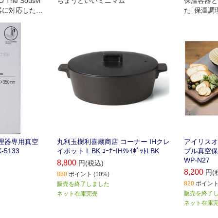
O The Sousvi
ちょうどいいミニマム
保温容器と
調理器に対応した専
た｢保温調
100枚入り｡
温調理器専用真空
丸利玉樹利喜蔵商店 コーナー IHクレ
アイリスオー
-5133
イポット L BK ｺｰﾅｰIHｸﾚｲﾎﾟｯﾄLBK
ブル真空保
WP-N27
8,800
円(税込)
8,200
円(
880
ポイント (10%)
820
ポイント 
販売を終了しました
販売を終了
ネット在庫完売
ネット在庫