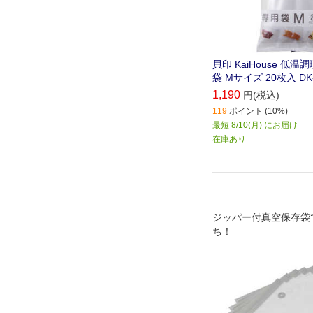
貝印 KaiHouse 低
袋 Mサイズ 20枚入 DK-
1,190
円(税込)
119
ポイント (10%)
最短 8/10(月) にお届け
在庫あり
ジッパー付真空保存袋
ち！