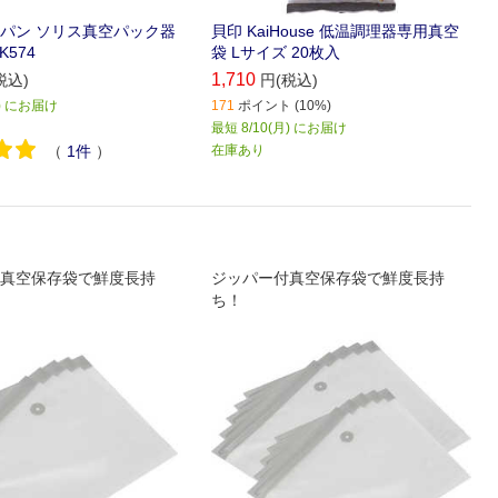
パン ソリス真空パック器
貝印 KaiHouse 低温調理器専用真空
K574
袋 Lサイズ 20枚入
1,710
税込)
円(税込)
月) にお届け
171
ポイント (10%)
最短 8/10(月) にお届け
（
1
件
）
在庫あり
真空保存袋で鮮度長持
ジッパー付真空保存袋で鮮度長持
ち！