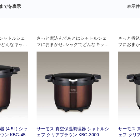
までを表示
表示件
シャトルシェ
さっと煮込んであとはシャトルシェ
さっと煮込
でどんなキッチ
フにおまかせ｡シックでどんなキッチ
フにおまか
インです｡
ンにも合うカラーデザインです｡200
ンにも合う
VのIHに対応しています｡
VのIHに
(4.5L) シャ
サーモス 真空保温調理器 シャトルシ
サーモス 
ン KBG-45
ェフ クリアブラウン KBG-3000
ェフ クリア