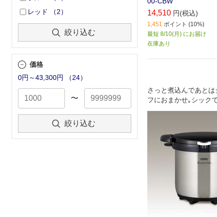
00-CBW
レッド
（
2
）
14,510
円(税込)
1,451
ポイント (10%)
絞り込む
最短 8/10(月) にお届け
在庫あり
価格
0円～43,300円
（
24
）
さっと煮込んであとは
〜
フにおまかせ｡シック
ンにも合うカラーデザ
絞り込む