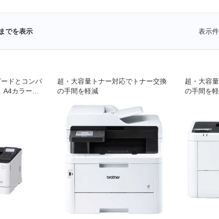
までを表示
表示件
ピードとコンパ
超・大容量トナー対応でトナー交換
超・大容量
 A4カラーの
の手間を軽減
の手間を軽
ル｡