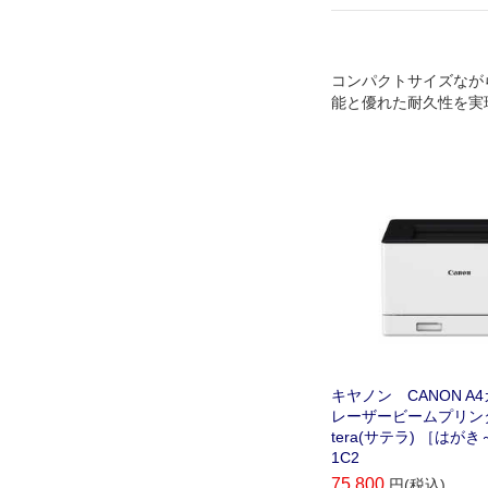
コンパクトサイズなが
能と優れた耐久性を実現
高速プリントで多彩な
る高性能モデル。
キヤノン CANON A
レーザービームプリンターS
tera(サテラ) ［はがき～
1C2
75,800
円(税込)