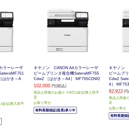
ル
ル
4カラーレーザ
キヤノン CANON A4カラーレーザ
キヤノン 
eraMF751
ビームプリンタ複合機SateraMF755
ビームプリン
) ［はがき～A
Cdw2 ［はがき～A4］ MF755CDW2
Cdw2 Sa
4］ MF75
102,000
円(税込)
82,922
円
商品入荷後のお届け ※8/21(金)以降入荷予
定
商品入荷後のお
定
お取り寄せ
1(金)以降入荷予
お取り寄せ
有料長期保証(延長)承り中
有料長期保証
中