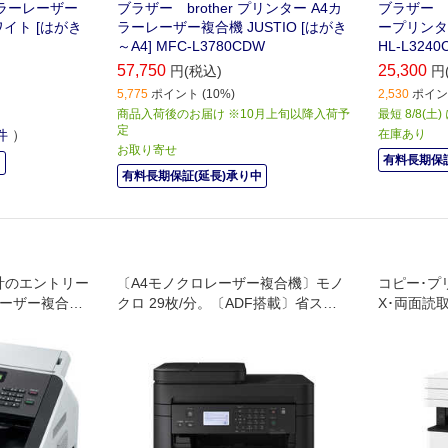
カラーレーザー
ブラザー brother プリンター A4カ
ブラザー b
ワイト [はがき
ラーレーザー複合機 JUSTIO [はがき
ープリンター
～A4] MFC-L3780CDW
HL-L3240
57,750
25,300
円(税込)
円
5,775
ポイント (10%)
2,530
ポイント
商品入荷後のお届け ※10月上旬以降入荷予
最短 8/8(土
定
件
）
在庫あり
お取り寄せ
有料長期保証
中
有料長期保証(延長)承り中
計のエントリー
〔A4モノクロレーザー複合機〕モノ
コピー･プ
レーザー複合
クロ 29枚/分。〔ADF搭載〕省スペ
X･両面読取
ースモデル。
モノクロ複