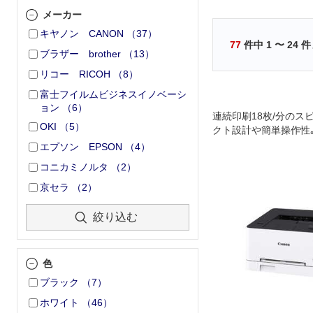
メーカー
キヤノン CANON
（
37
）
77
件中
1
〜
24
件
ブラザー brother
（
13
）
リコー RICOH
（
8
）
富士フイルムビジネスイノベーシ
ョン
（
6
）
連続印刷18枚/分のス
OKI
（
5
）
クト設計や簡単操作性｡
お手軽エントリーモデ
エプソン EPSON
（
4
）
コニカミノルタ
（
2
）
京セラ
（
2
）
絞り込む
色
ブラック
（
7
）
ホワイト
（
46
）