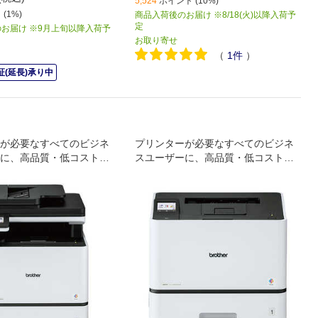
5,524
ポイント (10%)
(1%)
商品入荷後のお届け ※8/18(火)以降入荷予
定
お届け ※9月上旬以降入荷予
お取り寄せ
（
1
件
）
(延長)承り中
が必要なすべてのビジネ
プリンターが必要なすべてのビジネ
に、高品質・低コストを
スユーザーに、高品質・低コストを
カラーレーザープリンター・
提供 A4カラーレーザープリンター
プリンター・コピー・スキ
［プリンター］
ァクス］