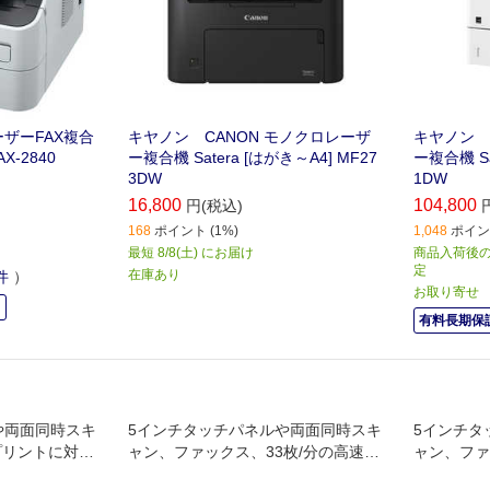
レーザーFAX複合
キヤノン CANON モノクロレーザ
キヤノン 
X-2840
ー複合機 Satera [はがき～A4] MF27
ー複合機 Sa
3DW
1DW
16,800
104,800
円(税込)
168
ポイント (1%)
1,048
ポイント
最短 8/8(土) にお届け
商品入荷後の
定
在庫あり
件
）
お取り寄せ
中
有料長期保証
や両面同時スキ
5インチタッチパネルや両面同時スキ
5インチタ
プリントに対応
ャン、ファックス、33枚/分の高速プ
ャン、ファ
ル
リントに対応したハイスペックモデ
リントに対