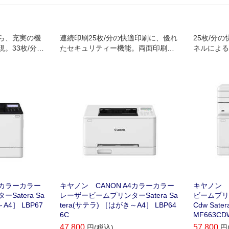
ら、充実の機
連続印刷25枚/分の快適印刷に、優れ
25枚/分
。33枚/分の
たセキュリティー機能。両面印刷や
ネルによる
用途に対応す
無線LAN、モバイル連携を備えたス
搭載 A4
マートモデル。
デル。
4カラーカラー
キヤノン CANON A4カラーカラー
キヤノン 
atera Sa
レーザービームプリンターSatera Sa
ビームプリン
A4］ LBP67
tera(サテラ) ［はがき～A4］ LBP64
Cdw Sat
6C
MF663CD
47,800
57,800
円(税込)
円