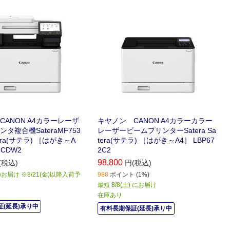
る高性能モデル。
CANON A4カラーレーザ
キヤノン CANON A4カラーカラー
タ複合機SateraMF753
レーザービームプリンターSatera Sa
tera(サテラ) ［はがき～A
tera(サテラ) ［はがき～A4］ LBP67
3CDW2
2C2
98,800
(税込)
円(税込)
届け ※8/21(金)以降入荷予
988
ポイント (1%)
最短 8/8(土) にお届け
在庫あり
(延長)承り中
有料長期保証(延長)承り中