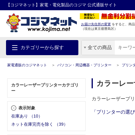
【コジマネット】家電・電化製品のコジマ 公式通販サイト
お届け先住所の変更
をすると、商品
（現在は
東京都
豊島区
）
カテゴリーから探す
全ての商品
家電通販のコジマネット
パソコン・周辺機器・プリンター
プリン
カラーレー
カラーレーザープリンターカテゴリ
ー
カラーレーザープリ
表示対象
「プリンターの選び
在庫あり
（
10
）
ネット在庫完売を除く
（
39
）