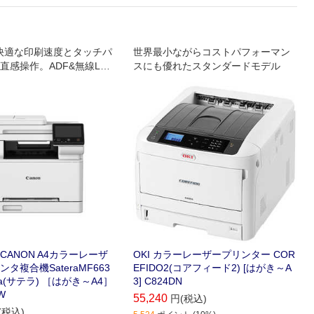
の快適な印刷速度とタッチパ
世界最小ながらコストパフォーマン
直感操作。ADF&無線LAN
スにも優れたスタンダードモデル
カラー複合機のエントリーモ
CANON A4カラーレーザ
OKI カラーレーザープリンター COR
タ複合機SateraMF663
EFIDO2(コアフィード2) [はがき～A
era(サテラ) ［はがき～A4］
3] C824DN
W
55,240
円(税込)
(税込)