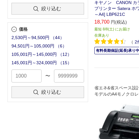
キヤノン CANON 
プリンター Satera ホ
絞り込む
～A4] LBP621C
18,700
円(税込)
価格
最短 8/8(土) にお届け
在庫あり
2,530円～94,500円
（
44
）
（
2
94,501円～105,000円
（
6
）
有料長期保証(延長)承り
105,001円～145,000円
（
12
）
145,001円～324,000円
（
15
）
〜
省エネ&省スペース設
絞り込む
モデルのA4モノクロ
機｡受話器付き｡