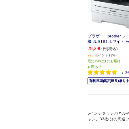
ブラザー brother 
機 JUSTIO ホワイト FA
29,290
円(税込)
293
ポイント (1%)
最短 8/8(土) にお届け
在庫あり
（
3
有料長期保証(延長)承り
5インチタッチパネル
ャン、33枚/分の高速
したハイスペックモデ