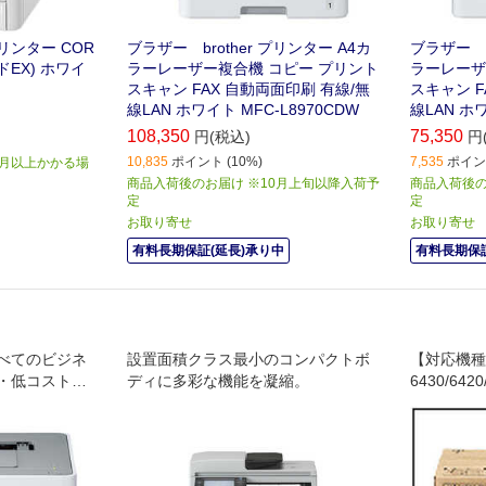
リンター COR
ブラザー brother プリンター A4カ
ブラザー b
ドEX) ホワイ
ラーレーザー複合機 コピー プリント
ラーレーザ
スキャン FAX 自動両面印刷 有線/無
スキャン F
線LAN ホワイト MFC-L8970CDW
線LAN ホワ
108,350
75,350
円(税込)
円
10,835
ポイント (10%)
7,535
ポイント
か月以上かかる場
商品入荷後のお届け ※10月上旬以降入荷予
商品入荷後の
定
定
お取り寄せ
お取り寄せ
有料長期保証(延長)承り中
有料長期保証
べてのビジネ
設置面積クラス最小のコンパクトボ
【対応機種】R
・低コストを
ディに多彩な機能を凝縮。
6430/6420
ープリンター
20LE/6410