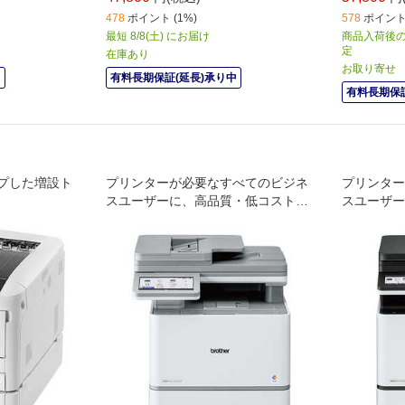
478
ポイント (1%)
578
ポイント 
最短 8/8(土) にお届け
商品入荷後の
定
在庫あり
お取り寄せ
中
有料長期保証(延長)承り中
有料長期保証
プした増設ト
プリンターが必要なすべてのビジネ
プリンター
スユーザーに、高品質・低コストを
スユーザー
提供 A4カラーレーザープリンター・
提供 A4
複合機 ［プリンター・コピー・スキ
複合機 ［
ャナー・ファクス］
ャナー・フ