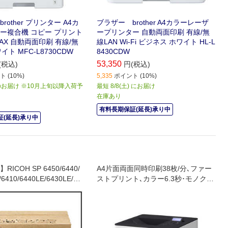
rother プリンター A4カ
ブラザー brother A4カラーレーザ
ー複合機 コピー プリント
ープリンター 自動両面印刷 有線/無
AX 自動両面印刷 有線/無
線LAN Wi-Fi ビジネス ホワイト HL-L
イト MFC-L8730CDW
8430CDW
53,350
(税込)
円(税込)
 (10%)
5,335
ポイント (10%)
お届け ※10月上旬以降入荷予
最短 8/8(土) にお届け
在庫あり
有料長期保証(延長)承り中
(延長)承り中
ICOH SP 6450/6440/
A4片面両面同時印刷38枚/分､ファー
/6410/6440LE/6430LE/64
ストプリント､カラー6.3秒･モノクロ
LE
5.3秒｡