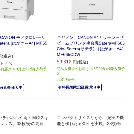
CANON モノクロレーザ
キヤノン CANON A4カラーレーザ
tera [はがき～A4] MF55
ビームプリンタ複合機SateraMF665
Cdw Satera(サテラ) ［はがき～A4］
MF665CDW
円(税込)
59,312
円(税込)
 (1%)
商品入荷後のお届け ※8/21(金)以降入荷予
お届け ※9月上旬以降入荷予
定
お取り寄せ
有料長期保証(延長)承り中
(延長)承り中
ッチパネルや両面同時スキ
コンパクトサイズながら、充実の機
ックス、33枚/分の高速プ
能と優れた耐久性を実現。33枚/分の
応したハイスペックモデ
高速プリントで多彩な用途に対応す