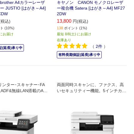
rother A4カラーレーザ
キヤノン CANON モノクロレーザ
 JUSTIO [はがき～A4]
ー複合機 Satera [はがき～A4] MF27
CDW
2DW
13,800
(税込)
円(税込)
 (10%)
138
ポイント (1%)
) にお届け
最短 8/8(土) にお届け
在庫あり
（
2
件
）
(延長)承り中
有料長期保証(延長)承り中
リンター･スキャナー･FA
両面同時スキャンに、ファクス、高
ADF&無線LAN搭載のA4
いセキュリティー機能。5インチカラ
合機ハイエンドモデル｡
ータッチパネルを搭載したコンパク
トモデル。