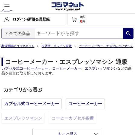
メニュー
0
点
ログイン/新規会員登録
0
円
全ての商品
家電通販のコジマネット
冷蔵庫・キッチン家電
コーヒーメーカー・エスプレッソマシン
コーヒーメーカー・エスプレッソマシン 通販
カプセル式コーヒーメーカー
、
コーヒーメーカー
、
エスプレッソマシン
などの商
品を豊富に取り揃えております。
カテゴリから選ぶ
カプセル式コーヒーメーカー
コーヒーメーカー
エスプレッソマシン
コーヒーカプセル各種
コーヒーミル
コーヒーフィルター
コーヒー豆
もっと見る