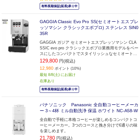
有料長期保証(延長)承り中
GAGGIA Classic Evo Pro SS(セミオートエスプレ
ッソマシン クラシックエボプロ) ステンレス SIN0
35R
GAGGIA ガジア セミオートエスプレッソマシン CLA
SSIC evo pro クラシックエボプロ業務用モデルをベー
スにしたコンパクトでスタイリッシュなセミオートタ
イプ。
129,800
円(税込)
12,980
ポイント (10%)
最短 8/8(土) にお届け
在庫あり
有料長期保証(延長)承り中
パナソニック Panasonic 全自動コーヒーメーカ
ー 3～4杯 ミル自動洗浄 保温 ホワイト NC-A58-W
全自動で手軽に本格コーヒーが楽しめるコンパクトコ
ーヒーメーカー。3つのコースと挽き分けで6通りの味
を楽しめます。
21,780
円(税込)