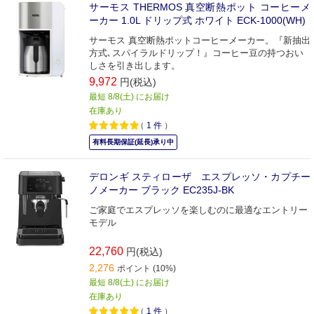
サーモス THERMOS 真空断熱ポット コーヒーメ
ーカー 1.0L ドリップ式 ホワイト ECK-1000(WH)
サーモス 真空断熱ポットコーヒーメーカー。『新抽出
方式､スパイラルドリップ！』コーヒー豆の持つおい
しさを引き出します。
9,972
円(税込)
最短 8/8(土) にお届け
在庫あり
（
1
件
）
有料長期保証(延長)承り中
デロンギ スティローザ エスプレッソ・カプチー
ノメーカー ブラック EC235J-BK
ご家庭でエスプレッソを楽しむのに最適なエントリー
モデル
22,760
円(税込)
2,276
ポイント (10%)
最短 8/8(土) にお届け
在庫あり
（
1
件
）