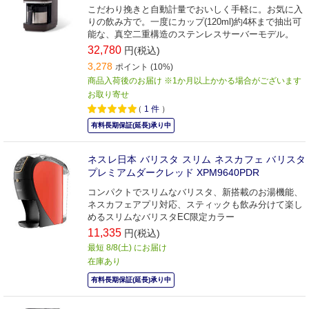
こだわり挽きと自動計量でおいしく手軽に。お気に入
りの飲み方で。一度にカップ(120ml)約4杯まで抽出可
能な、真空二重構造のステンレスサーバーモデル。
32,780
円(税込)
3,278
ポイント (10%)
商品入荷後のお届け ※1か月以上かかる場合がございます
お取り寄せ
（
1
件
）
有料長期保証(延長)承り中
ネスレ日本 バリスタ スリム ネスカフェ バリスタ
プレミアムダークレッド XPM9640PDR
コンパクトでスリムなバリスタ、新搭載のお湯機能、
ネスカフェアプリ対応、スティックも飲み分けて楽し
めるスリムなバリスタEC限定カラー
11,335
円(税込)
最短 8/8(土) にお届け
在庫あり
有料長期保証(延長)承り中