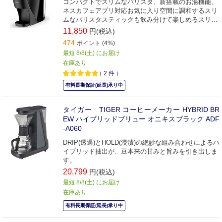
コンパクトでスリムなバリスタ、新搭載のお湯機能、
ネスカフェアプリ対応お気に入り空間に調和するスリ
ムなバリスタスティックも飲み分けて楽しめるスリム
なバリスタ
11,850
円(税込)
474
ポイント (4%)
最短 8/8(土) にお届け
在庫あり
（
2
件
）
有料長期保証(延長)承り中
タイガー TIGER コーヒーメーカー HYBRID BR
EW ハイブリッドブリュー オニキスブラック ADF
-A060
DRIP(透過)とHOLD(浸漬)の絶妙な組み合わせによるハ
イブリッド抽出が、豆本来の甘みと旨みを引き出しま
す。
20,799
円(税込)
最短 8/8(土) にお届け
在庫あり
有料長期保証(延長)承り中