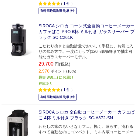
（
1
件
）
有料長期保証(延長)承り中
SIROCA シロカ コーン式全自動コーヒーメーカー
カフェばこ PRO 6杯 ミル付き ガラスサーバー ブ
ラック SC-C261K
こだわり挽きと自動計量でおいしく手軽に。お気に入
りの飲み方で。一度にカップ(120ml)約6杯まで抽出可
能なガラスサーバーモデル。
29,700
円(税込)
2,970
ポイント (10%)
最短 8/8(土) にお届け
在庫あり
（
1
件
）
有料長期保証(延長)承り中
SIROCA シロカ 全自動コーヒーメーカー カフェば
こ 4杯 ミル付き ブラック SC-A372-SN
わたしの家のちいさなカフェ。挽く、蒸らす、淹れる
すべて自動なのにコンパクト。ミル内蔵コーヒーメー