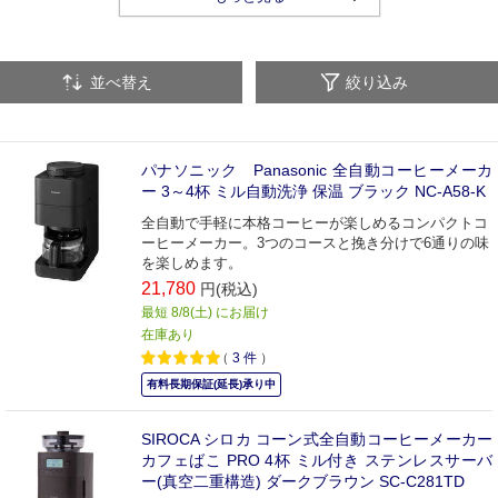
コーヒーメーカー関連品
お茶メーカー・ティーメーカー
並べ替え
絞り込み
パナソニック Panasonic 全自動コーヒーメーカ
ー 3～4杯 ミル自動洗浄 保温 ブラック NC-A58-K
全自動で手軽に本格コーヒーが楽しめるコンパクトコ
ーヒーメーカー。3つのコースと挽き分けで6通りの味
を楽しめます。
21,780
円(税込)
最短 8/8(土) にお届け
在庫あり
（
3
件
）
有料長期保証(延長)承り中
SIROCA シロカ コーン式全自動コーヒーメーカー
カフェばこ PRO 4杯 ミル付き ステンレスサーバ
ー(真空二重構造) ダークブラウン SC-C281TD