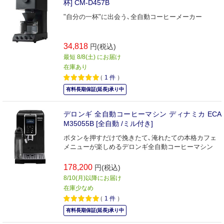
杯] CM-D457B
"自分の一杯"に出会う､全自動コーヒーメーカー
34,818
円(税込)
最短 8/8(土) にお届け
在庫あり
（
1
件
）
有料長期保証(延長)承り中
デロンギ 全自動コーヒーマシン ディナミカ ECA
M35055B [全自動 /ミル付き]
ボタンを押すだけで挽きたて､淹れたての本格カフェ
メニューが楽しめるデロンギ全自動コーヒーマシン
178,200
円(税込)
8/10(月)以降にお届け
在庫少なめ
（
1
件
）
有料長期保証(延長)承り中