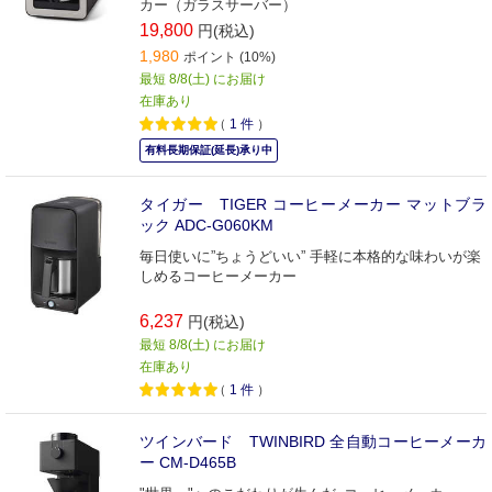
カー（ガラスサーバー）
19,800
円(税込)
1,980
ポイント (10%)
最短 8/8(土) にお届け
在庫あり
（
1
件
）
有料長期保証(延長)承り中
タイガー TIGER コーヒーメーカー マットブラ
ック ADC-G060KM
毎日使いに”ちょうどいい” 手軽に本格的な味わいが楽
しめるコーヒーメーカー
6,237
円(税込)
最短 8/8(土) にお届け
在庫あり
（
1
件
）
ツインバード TWINBIRD 全自動コーヒーメーカ
ー CM-D465B