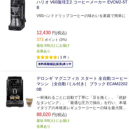
ハリオ V60珈琲王2 コーヒーメーカー EVCM2-5T
B
V60ハンドドリップコーヒーの味わいを家庭で簡単に
12,430
円(税込)
373
ポイント (3%)
最短 8/8(土) にお届け
在庫あり
（
1
件
）
有料長期保証(延長)承り中
デロンギ マグニフィカ スタート 全自動コーヒー
マシン ［全自動 /ミル付き］ ブラック ECAM2202
0B
一杯淹れるごとに自動で丁寧に「豆を挽く」、「絶妙
なタンピング」、「最適な圧力で抽出」を行い、本場
イタリアの本格派レギュラーコーヒーの味を最大限に
実現。
88,020
円(税込)
最短 8/8(土) にお届け
在庫あり