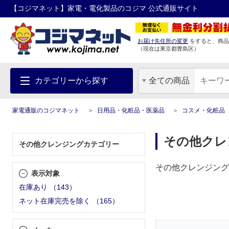
【コジマネット】家電・電化製品のコジマ 公式通販サイト
お届け先住所の変更
をすると、商品
（現在は
東京都
豊島区
）
カテゴリーから探す
全ての商品
家電通販のコジマネット
日用品・化粧品・医薬品
コスメ・化粧品
その他クレ
その他クレンジングカテゴリー
その他クレンジング
表示対象
在庫あり
（
143
）
ネット在庫完売を除く
（
165
）