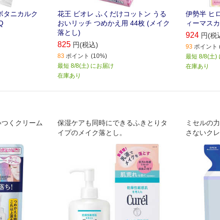
ボタニカルク
花王 ビオレ ふくだけコットン うる
伊勢半 ヒ
Q
おいリッチ つめかえ用 44枚 (メイク
ィーマスカ
落とし)
924
円(税
825
円(税込)
93
ポイント (
83
ポイント (10%)
最短 8/8(土
最短 8/8(土) にお届け
在庫あり
在庫あり
いつくクリーム
保湿ケアも同時にできるふきとりタ
ミセルの力
イプのメイク落とし。
さないクレ
1本｡毛穴