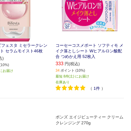
ビフェスタ ミセラークレン
コーセーコスメポート ソフティモ メ
ト セラムモイスト46枚
イク落としシート Wヒアルロン酸配
合 つめかえ用 52枚入
込)
333
円(税込)
10%)
34
ポイント (10%)
) にお届け
最短 8/8(土) にお届け
在庫あり
（
1
件
）
ポンズ エイジビューティー クリーム
クレンジング 270g