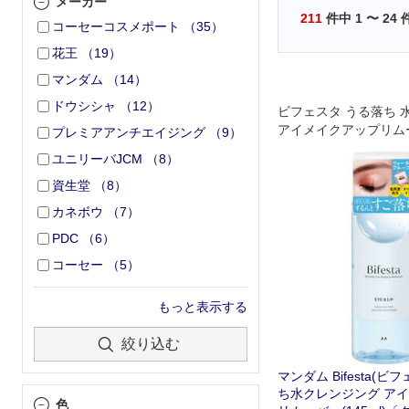
メーカー
211
件中
1
〜
24
コーセーコスメポート
（
35
）
花王
（
19
）
マンダム
（
14
）
ドウシシャ
（
12
）
ビフェスタ うる落ち 
アイメイクアップリムーバ
プレミアアンチエイジング
（
9
）
ユニリーバJCM
（
8
）
資生堂
（
8
）
カネボウ
（
7
）
PDC
（
6
）
コーセー
（
5
）
もっと表示する
絞り込む
マンダム Bifesta(ビ
ち水クレンジング ア
色