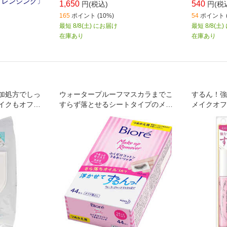
〔クレンジング〕
1,650
540
円(税込)
円(税
165
ポイント (10%)
54
ポイント (
最短 8/8(土) にお届け
最短 8/8(土
在庫あり
在庫あり
加処方でしっ
ウォータープルーフマスカラまでこ
するん！強
イクもオフす
すらず落とせるシートタイプのメイ
メイクオフ
グシートで
ク落とし｡
カラ用リム