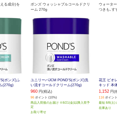
える成分)を
ポンズ ウォッシャブルコールドクリ
ウォーター
ーム 270g
つきも､す
も､洗い上
’S(ポンズ)ふ
ユニリーバJCM POND'S(ポンズ)洗
花王 ビオ
270g)
い流すコールドクリーム(270g)
キッド 本体 
960
1,152
円(税込)
円(
96
ポイント (10%)
116
ポイント 
商品入荷後のお届け ※8/21(金)以降入荷予
最短 8/8(土
定
在庫あり
お取り寄せ