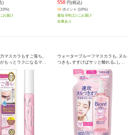
558
込)
円(税込)
10%)
56
ポイント (10%)
) にお届け
最短 8/8(土) にお届け
在庫あり
力マスカラもすご落ち。
ウォータープルーフマスカラも､ヌル
がもっとラクになるマス
つきも､すすげばサッと離れる｡しか
ーバー
も､洗い上がり肌つっぱらない｡