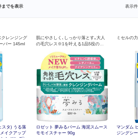
件までを表示
表示件
水クレンジング
肌にやさしく､しっかり落とす｡大人
ミセルの力
ー 145ml
の毛穴レス※1を叶える1品5役の多機
能クレンジングバーム
フェスタ) うる落
ロゼット 夢みるバーム 海泥スムース
マンダム 
イメイクアップ
モモイスチャー 90g
ジングシー