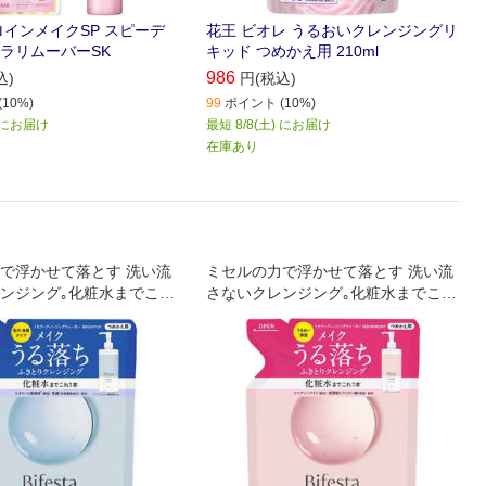
ロインメイクSP スピーデ
花王 ビオレ うるおいクレンジングリ
ラリムーバーSK
キッド つめかえ用 210ml
986
込)
円(税込)
10%)
99
ポイント (10%)
) にお届け
最短 8/8(土) にお届け
在庫あり
で浮かせて落とす 洗い流
ミセルの力で浮かせて落とす 洗い流
ンジング｡化粧水までこれ
さないクレンジング｡化粧水までこれ
すっきりタイプ｡
1本｡しっとり保湿タイプ｡