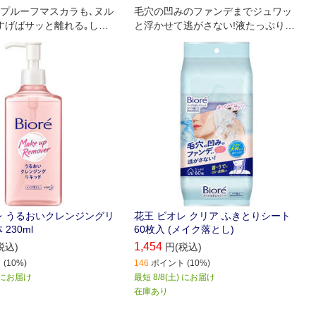
プルーフマスカラも､ヌル
毛穴の凹みのファンデまでジュワッ
すげばサッと離れる｡しか
と浮かせて逃がさない!液たっぷり大
がり肌つっぱらない｡
判シートで洗ってるようにふきとれ
る
レ うるおいクレンジングリ
花王 ビオレ クリア ふきとりシート
230ml
60枚入 (メイク落とし)
1,454
税込)
円(税込)
(10%)
146
ポイント (10%)
) にお届け
最短 8/8(土) にお届け
在庫あり