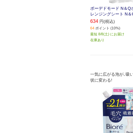
ボーデドモード N＆Q
レンジングシート N＆
634
円(税込)
64
ポイント (10%)
最短 8/8(土) にお届け
在庫あり
一気に広がる泡が､吸
状に変わる!