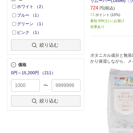
リムーバー(145ml)
ホワイト
（
2
）
724
円(税込)
73
ポイント (10%)
ブルー
（
1
）
最短 8/8(土) にお届け
グリーン
（
1
）
在庫あり
ピンク
（
1
）
絞り込む
ボタニカル成分と無添
かり保湿しながら、メ
価格
る敏感肌用クレンジン
0円～15,200円
（
211
）
す。
〜
絞り込む