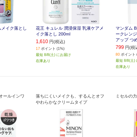
ムメイク落とし
花王 キュレル 潤浸保湿 乳液ケアメ
マンダム B
イク落とし 200ml
ークレンジ
アップ つめ
1,610
円(税込)
799
円(税
17
ポイント (1%)
80
ポイント (
最短 8/8(土) にお届け
最短 8/8(土
在庫あり
在庫あり
オールインワ
落ちにくいメイクも、するんとオフ
ミセルの力
やわらかなクリームタイプ