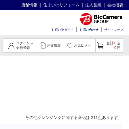
店舗情報
住まいのリフォーム
法人営業
会社概要
お買い物ガイド
お問い合わせ
サイトマップ
ログイン＆
合計
0
点
注文履歴
お気に入り
会員登録
0
円
その他クレンジング
に関する商品は
211
点あります。