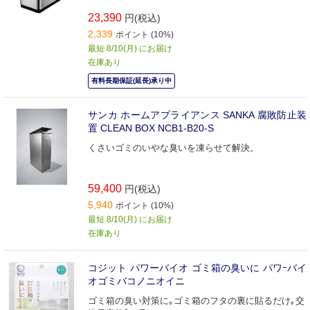
23,390
円(税込)
2,339
ポイント (10%)
最短 8/10(月) にお届け
在庫あり
有料長期保証(延長)承り中
サンカ ホームアプライアンス SANKA 腐敗防止装
置 CLEAN BOX NCB1-B20-S
くさいゴミのいやな臭いを凍らせて解決。
59,400
円(税込)
5,940
ポイント (10%)
最短 8/10(月) にお届け
在庫あり
コジット パワーバイオ ゴミ箱の臭いに パワｰバイ
オゴミバコノニオイニ
ゴミ箱の臭い対策に｡ゴミ箱のフタの裏に貼るだけ｡交