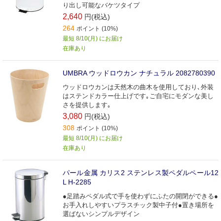
り出し可能なバケツタイプ
2,640
円(税込)
264
ポイント (10%)
最短 8/10(月) にお届け
在庫あり
UMBRA ウッドロウカン ナチュラル 2082780390
ウッドロウカンは天然木の曲木を使用しており､外装
はステンドカラー仕上げです｡ご自宅にモダンな美し
さを提供します｡
3,080
円(税込)
308
ポイント (10%)
最短 8/10(月) にお届け
在庫あり
パール金属 カリス2 ステンレス製ペダルペール12
L H-2285
●足踏みペダル式で手を使わずにふたの開閉ができる●
お手入れしやすいプラスチック製中子付●置き場所を
選ばないシンプルデザイン