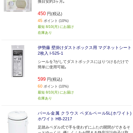
換目安約3ヶ月｡
450
円(税込)
45
ポイント (10%)
最短 8/10(月) にお届け
在庫あり
伊勢藤 壁掛けダストボックス用 マグネットシート
2枚入 I-525-1
シールを?がしてダストボックスにはりつけるだけで
簡単に使用可能｡
599
円(税込)
60
ポイント (10%)
最短 8/10(月) にお届け
在庫あり
パール金属 クラウス ペダルペール5L(ホワイト)
ホワイト HB-2217
足踏みペダル式で手を使わずにふたの開閉ができるそ
っとゆっくり､優しくふたが閉まる静音設計中子は取