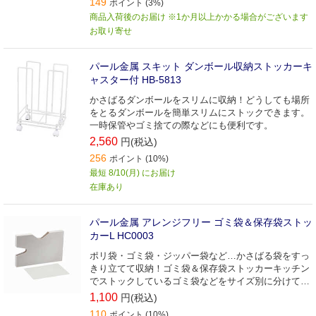
149
ポイント (3%)
商品入荷後のお届け ※1か月以上かかる場合がございます
お取り寄せ
パール金属 スキット ダンボール収納ストッカーキ
ャスター付 HB-5813
かさばるダンボールをスリムに収納！どうしても場所
をとるダンボールを簡単スリムにストックできます。
一時保管やゴミ捨ての際などにも便利です。
2,560
円(税込)
256
ポイント (10%)
最短 8/10(月) にお届け
在庫あり
パール金属 アレンジフリー ゴミ袋＆保存袋ストッ
カーL HC0003
ポリ袋・ゴミ袋・ジッパー袋など…かさばる袋をすっ
きり立てて収納！ゴミ袋＆保存袋ストッカーキッチン
でストックしているゴミ袋などをサイズ別に分けて収
納できます。
1,100
円(税込)
110
ポイント (10%)