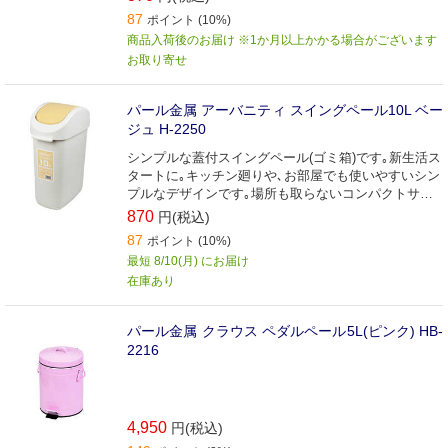
87
ポイント (10%)
商品入荷後のお届け ※1か月以上かかる場合がございます
お取り寄せ
パール金属 アーバニティ スイングペール10L ベー
ジュ H-2250
シンプルな蓋付スイングペール(ゴミ箱)です｡新生活ス
タートに｡キッチン廻りや､お部屋でも使いやすいシン
プルなデザインです｡場所も取らないコンパクトサイ
ズ｡家庭用にオススメです｡
870
円(税込)
87
ポイント (10%)
最短 8/10(月) にお届け
在庫あり
パール金属 クラウス ペダルペール5L(ピンク) HB-
2216
4,950
円(税込)