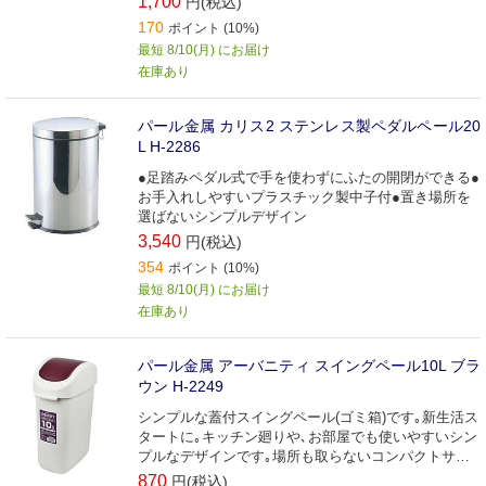
1,700
円(税込)
170
ポイント (10%)
最短 8/10(月) にお届け
在庫あり
パール金属 カリス2 ステンレス製ペダルペール20
L H-2286
●足踏みペダル式で手を使わずにふたの開閉ができる●
お手入れしやすいプラスチック製中子付●置き場所を
選ばないシンプルデザイン
3,540
円(税込)
354
ポイント (10%)
最短 8/10(月) にお届け
在庫あり
パール金属 アーバニティ スイングペール10L ブラ
ウン H-2249
シンプルな蓋付スイングペール(ゴミ箱)です｡新生活ス
タートに｡キッチン廻りや､お部屋でも使いやすいシン
プルなデザインです｡場所も取らないコンパクトサイ
ズ｡家庭用にオススメです｡
870
円(税込)