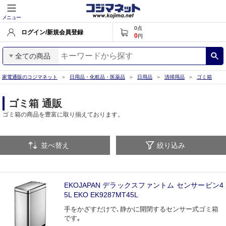
メニュー
0
点
ログイン/新規会員登録
0
円
全ての商品
家電通販のコジマネット
日用品・化粧品・医薬品
日用品
清掃用品
ゴミ箱
ゴミ箱 通販
ゴミ箱の商品を豊富に取り揃えております。
並べ替え
絞り込み
EKOJAPAN デラックスファントム センサービン4
5L EKO EK9287MT45L
手をかざすだけで､静かに開閉するセンサー式ゴミ箱
です｡