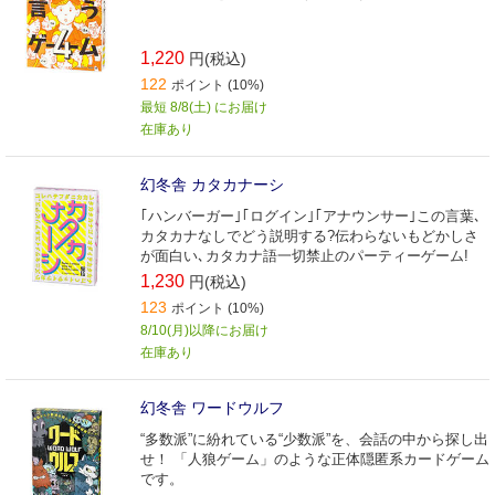
1,220
円(税込)
122
ポイント (10%)
最短 8/8(土) にお届け
在庫あり
幻冬舎 カタカナーシ
｢ハンバーガー｣｢ログイン｣｢アナウンサー｣この言葉､
カタカナなしでどう説明する?伝わらないもどかしさ
が面白い､カタカナ語一切禁止のパーティーゲーム!
1,230
円(税込)
123
ポイント (10%)
8/10(月)以降にお届け
在庫あり
幻冬舎 ワードウルフ
“多数派”に紛れている“少数派”を、会話の中から探し出
せ！ 「人狼ゲーム」のような正体隠匿系カードゲーム
です。