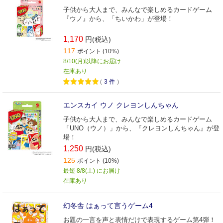
子供から大人まで、みんなで楽しめるカードゲーム
『ウノ』から、「ちいかわ」が登場！
1,170
円(税込)
117
ポイント (10%)
8/10(月)以降にお届け
在庫あり
（
3
件
）
エンスカイ ウノ クレヨンしんちゃん
子供から大人まで、みんなで楽しめるカードゲーム
「UNO（ウノ）」から、『クレヨンしんちゃん』が登
場！
1,250
円(税込)
125
ポイント (10%)
最短 8/8(土) にお届け
在庫あり
幻冬舎 はぁって言うゲーム4
お題の一言を声と表情だけで表現するゲーム第4弾！