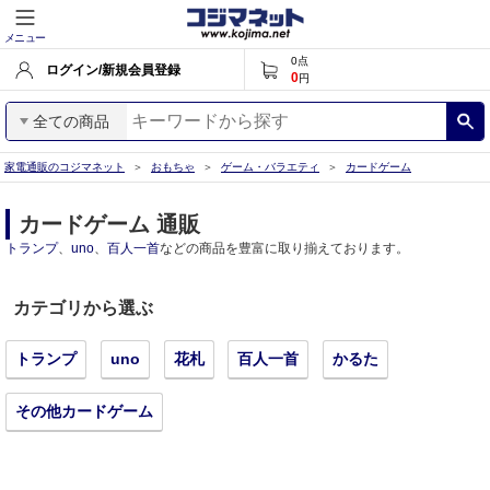
メニュー
0
点
ログイン/新規会員登録
0
円
全ての商品
家電通販のコジマネット
おもちゃ
ゲーム・バラエティ
カードゲーム
カードゲーム 通販
トランプ
、
uno
、
百人一首
などの商品を豊富に取り揃えております。
カテゴリから選ぶ
トランプ
uno
花札
百人一首
かるた
その他カードゲーム