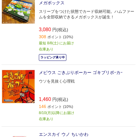
メガボックス
スリープをつけた状態でカード収納可能。ハムファー
ムを全部収納できるメガボックスが誕生！
3,080
円(税込)
308
ポイント (10%)
最短 8/8(土) にお届け
在庫あり
ラッピング承り中
メビウス ごきぶりポーカー ゴキブリポｰカｰ
ウソを見抜く心理戦
1,460
円(税込)
146
ポイント (10%)
8/10(月)以降にお届け
在庫あり
エンスカイ ウノ ちいかわ