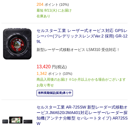
204
ポイント (10%)
最短 8/11(火) にお届け
在庫あり
セルスター工業 レーザー式オービス対応 GPSレ
シーバー(フレデリックスレンズVer.2 採用) GR-12
9L
新型レーザー式移動オービス LSM310 受信対応！
13,420
円(税込)
1,342
ポイント (10%)
商品入荷後のお届け ※1か月以上かかる場合がございます
お取り寄せ
有料長期保証(延長)承り中
セルスター工業 AR-725SW 新型レーダー式移動オ
ービスJMA520/JMA401対応レーザー/レーダー探
知機(アンテナ分離型 セパレートタイプ) AR725S
W