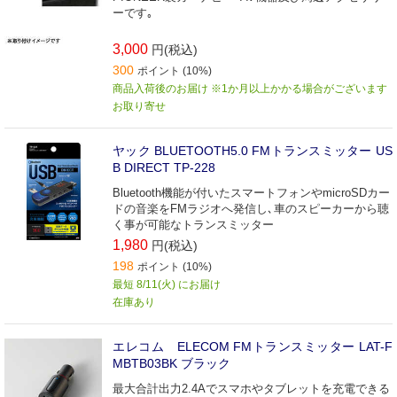
ーです｡
3,000
円(税込)
300
ポイント (10%)
商品入荷後のお届け ※1か月以上かかる場合がございます
お取り寄せ
ヤック BLUETOOTH5.0 FMトランスミッター US
B DIRECT TP-228
Bluetooth機能が付いたスマートフォンやmicroSDカー
ドの音楽をFMラジオへ発信し､車のスピーカーから聴
く事が可能なトランスミッター
1,980
円(税込)
198
ポイント (10%)
最短 8/11(火) にお届け
在庫あり
エレコム ELECOM FMトランスミッター LAT-F
MBTB03BK ブラック
最大合計出力2.4Aでスマホやタブレットを充電できる