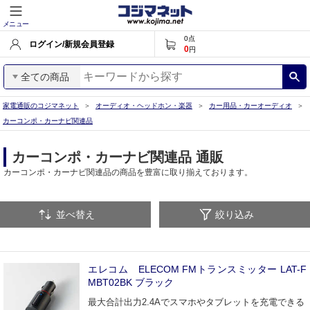
メニュー
0
点
ログイン/新規会員登録
0
円
全ての商品
家電通販のコジマネット
オーディオ・ヘッドホン・楽器
カー用品・カーオーディオ
カーコンポ・カーナビ関連品
カーコンポ・カーナビ関連品 通販
カーコンポ・カーナビ関連品の商品を豊富に取り揃えております。
並べ替え
絞り込み
エレコム ELECOM FMトランスミッター LAT-F
MBT02BK ブラック
最大合計出力2.4Aでスマホやタブレットを充電できる