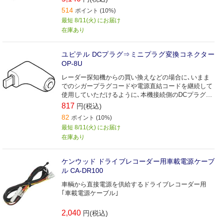
514
ポイント (10%)
最短 8/11(火) にお届け
在庫あり
ユピテル DCプラグ⇒ミニプラグ変換コネクター
OP-8U
レーダー探知機からの買い換えなどの場合に､いまま
でのシガープラグコードや電源直結コードを継続して
使用していただけるように､本機接続側のDCプラグを
ミニプラグに変換するコネクターです｡
817
円(税込)
82
ポイント (10%)
最短 8/11(火) にお届け
在庫あり
ケンウッド ドライブレコーダー用車載電源ケーブ
ル CA-DR100
車輌から直接電源を供給するドライブレコーダー用
｢車載電源ケーブル｣
2,040
円(税込)