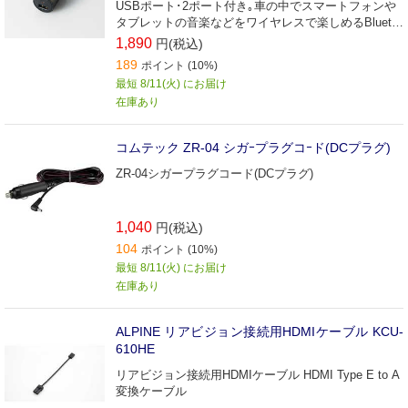
USBポート･2ポート付き｡車の中でスマートフォンや
タブレットの音楽などをワイヤレスで楽しめるBlueto
oth(R)FMトランスミッター｡
1,890
円(税込)
189
ポイント (10%)
最短 8/11(火) にお届け
在庫あり
コムテック ZR-04 シガｰプラグコｰド(DCプラグ)
ZR-04シガープラグコード(DCプラグ)
1,040
円(税込)
104
ポイント (10%)
最短 8/11(火) にお届け
在庫あり
ALPINE リアビジョン接続用HDMIケーブル KCU-
610HE
リアビジョン接続用HDMIケーブル HDMI Type E to A
変換ケーブル