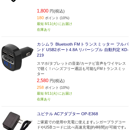
1,800
円(税込)
180
ポイント (10%)
最短 8/11(火) にお届け
在庫あり
カシムラ Bluetooth FMトランスミッター フルバ
ンド USB2ポート4.8A リバーシブル 自動判定 KD-
219
スマホ/タブレットの音楽/カーナビ音声をワイヤレス
で聴く！ハンズフリー通話も可能なFMトランスミッ
ター
2,580
円(税込)
258
ポイント (10%)
最短 8/11(火) にお届け
在庫あり
ユピテル ACアダプター OP-E368
ご家庭での使用や充電に使えます｡シガープラグコー
ドやUSBコードに比べ高速充電(約4時間)が可能です｡