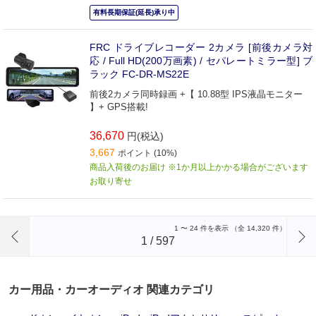
有料長期保証(延長)承り中
FRC ドライブレコーダー 2カメラ [前後カメラ対
応 / Full HD(200万画素) / セパレートミラー型] ブ
ラック FC-DR-MS22E
前後2カメラ同時録画 +【 10.88型 IPS液晶モニター
】+ GPS搭載!
36,670
円(税込)
3,667
ポイント (10%)
商品入荷後のお届け ※1か月以上かかる場合がございます
お取り寄せ
前のページへ
1
〜
24
件を表示 （全
14,320
件）
1
/
597
カー用品・カーオーディオ 関連カテゴリ