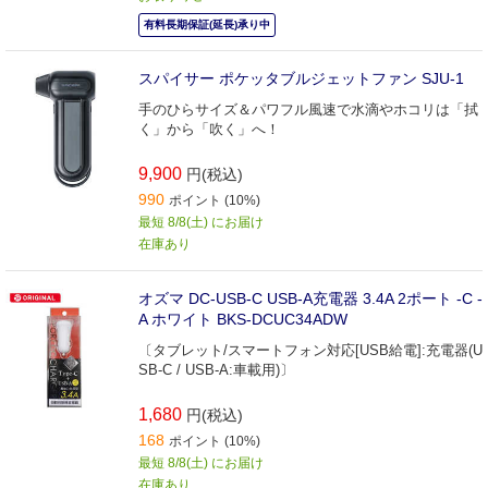
有料長期保証(延長)承り中
スパイサー ポケッタブルジェットファン SJU-1
手のひらサイズ＆パワフル風速で水滴やホコリは「拭
く」から「吹く」へ！
9,900
円(税込)
990
ポイント (10%)
最短 8/8(土) にお届け
在庫あり
オズマ DC-USB-C USB-A充電器 3.4A 2ポート -C -
A ホワイト BKS-DCUC34ADW
〔タブレット/スマートフォン対応[USB給電]:充電器(U
SB-C / USB-A:車載用)〕
1,680
円(税込)
168
ポイント (10%)
最短 8/8(土) にお届け
在庫あり