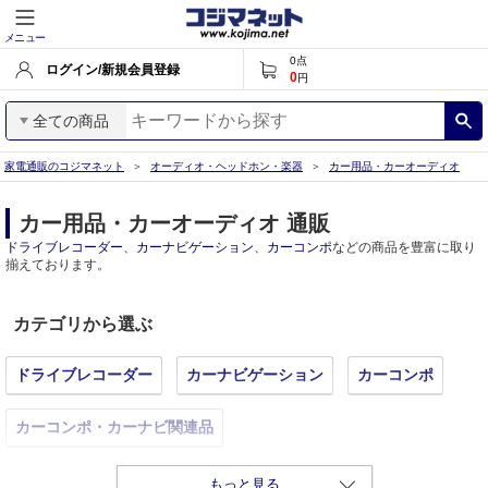
メニュー
0
点
ログイン/新規会員登録
0
円
全ての商品
家電通販のコジマネット
オーディオ・ヘッドホン・楽器
カー用品・カーオーディオ
カー用品・カーオーディオ 通販
ドライブレコーダー
、
カーナビゲーション
、
カーコンポ
などの商品を豊富に取り
揃えております。
カテゴリから選ぶ
ドライブレコーダー
カーナビゲーション
カーコンポ
カーコンポ・カーナビ関連品
シガーソケット充電器・車載用充電器
その他カー用品
もっと見る