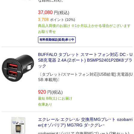
な録画に対応。
37,080
円(税込)
3,708
ポイント (10%)
商品入荷後のお届け ※1か月以上かかる場合がございます
お取り寄せ
有料長期保証(延長)承り中
BUFFALO タブレット スマートフォン対応 DC - U
SB充電器 2.4A (2ポート) BSMPS2401P2BK8ブラ
ック
〔タブレット/スマートフォン対応[USB給電]:充電器(U
SB:車載用)〕
920
円(税込)
最短 8/8(土) にお届け
在庫あり
エクレール エクレｰル 交換用MGプレｰト ozobarri
er(オゾバリア) MG7RG ダｰクグレｰ
ozobarrierオゾバリア 交換用MGプレート(2枚セット)