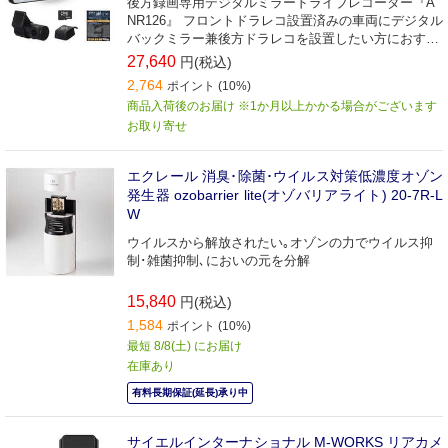
後方録画専用デジタルミラードライブレコーダー『A
NR126』 フロントドラレコ設置済みの車両にデジタル
バックミラー兼後方ドラレコを設置したい方におすす
め。
27,640
円(税込)
2,764
ポイント (10%)
商品入荷後のお届け ※1か月以上かかる場合がございます
お取り寄せ
エクレール 消臭･除菌･ウイルス対策低濃度オゾン
発生器 ozobarrier lite(オゾバリアライト) 20-7R-L
W
ウイルスから解放されたい｡オゾンの力でウイルス抑
制･雑菌抑制､においの元を分解
15,840
円(税込)
1,584
ポイント (10%)
最短 8/8(土) にお届け
在庫あり
有料長期保証(延長)承り中
サイエルインターナショナル M-WORKS リアカメ