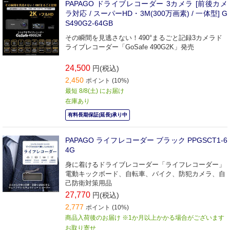
PAPAGO ドライブレコーダー 3カメラ [前後カメ
ラ対応 / スーパーHD・3M(300万画素) / 一体型] G
S490G2-64GB
その瞬間を見逃さない！490°まるごと記録3カメラド
ライブレコーダー「GoSafe 490G2K」発売
24,500
円(税込)
2,450
ポイント (10%)
最短 8/8(土) にお届け
在庫あり
有料長期保証(延長)承り中
PAPAGO ライフレコーダー ブラック PPGSCT1-6
4G
身に着けるドライブレコーダー「ライフレコーダー」
電動キックボード、自転車、バイク、防犯カメラ、自
己防衛対策用品
27,770
円(税込)
2,777
ポイント (10%)
商品入荷後のお届け ※1か月以上かかる場合がございます
お取り寄せ