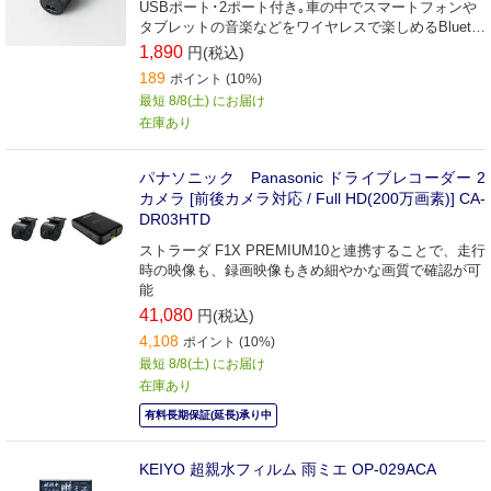
USBポート･2ポート付き｡車の中でスマートフォンや
タブレットの音楽などをワイヤレスで楽しめるBlueto
oth(R)FMトランスミッター｡
1,890
円(税込)
189
ポイント (10%)
最短 8/8(土) にお届け
在庫あり
パナソニック Panasonic ドライブレコーダー 2
カメラ [前後カメラ対応 / Full HD(200万画素)] CA-
DR03HTD
ストラーダ F1X PREMIUM10と連携することで、走行
時の映像も、録画映像もきめ細やかな画質で確認が可
能
41,080
円(税込)
4,108
ポイント (10%)
最短 8/8(土) にお届け
在庫あり
有料長期保証(延長)承り中
KEIYO 超親水フィルム 雨ミエ OP-029ACA