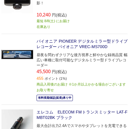
影！
10,240
円(税込)
最短 8/8(土) にお届け
在庫あり
パイオニア PIONEER デジタルミラー型ドライブ
レコーダー パイオニア VREC-MS700D
昼夜を問わずクリアな後方視界と鮮やかな録画品質 幅
広い車種に取付可能なデジタルミラー型ドライブレコ
ーダー
45,500
円(税込)
455
ポイント (1%)
商品入荷後のお届け ※1か月以上かかる場合がございます
お取り寄せ
有料長期保証(延長)承り中
エレコム ELECOM FMトランスミッター LAT-F
MBT02BK ブラック
最大合計出力2.4Aでスマホやタブレットを充電できる