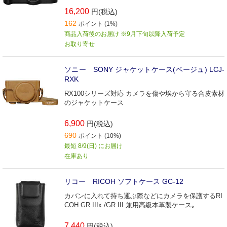
16,200
円(税込)
162
ポイント (1%)
商品入荷後のお届け ※9月下旬以降入荷予定
お取り寄せ
ソニー SONY ジャケットケース(ベージュ) LCJ-
RXK
RX100シリーズ対応 カメラを傷や埃から守る合皮素材
のジャケットケース
6,900
円(税込)
690
ポイント (10%)
最短 8/9(日) にお届け
在庫あり
リコー RICOH ソフトケース GC-12
カバンに入れて持ち運ぶ際などにカメラを保護するRI
COH GR IIIx /GR III 兼用高級本革製ケース｡
7,440
円(税込)