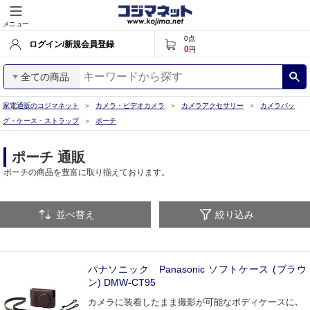
メニュー
0
点
ログイン/新規会員登録
0
円
全ての商品
家電通販のコジマネット
カメラ・ビデオカメラ
カメラアクセサリー
カメラバッ
グ・ケース・ストラップ
ポーチ
ポーチ 通販
ポーチの商品を豊富に取り揃えております。
並べ替え
絞り込み
パナソニック Panasonic ソフトケース (ブラウ
ン) DMW-CT95
カメラに装着したまま撮影が可能なボディケースに､