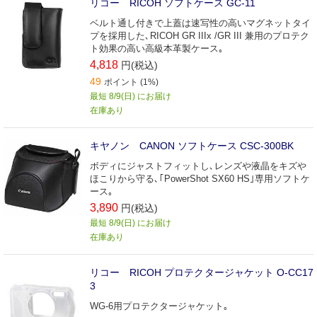
リコー RICOH ソフトケース GC-11
ベルト通し付きで上蓋は速写性の高いマグネットタイ
プを採用した､RICOH GR IIIx /GR III 兼用のプロテク
ト効果の高い高級本革製ケース｡
4,818
円(税込)
49
ポイント (1%)
最短 8/9(日) にお届け
在庫あり
キヤノン CANON ソフトケース CSC-300BK
ボディにジャストフィットし､レンズや液晶をキズや
ほこりから守る､｢PowerShot SX60 HS｣専用ソフトケ
ース｡
3,890
円(税込)
最短 8/9(日) にお届け
在庫あり
リコー RICOH プロテクタージャケット O-CC17
3
WG-6用プロテクタージャケット｡